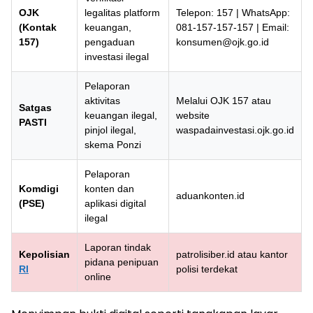
OJK
legalitas platform
Telepon: 157 | WhatsApp:
(Kontak
keuangan,
081-157-157-157 | Email:
157)
pengaduan
konsumen@ojk.go.id
investasi ilegal
Pelaporan
aktivitas
Melalui OJK 157 atau
Satgas
keuangan ilegal,
website
PASTI
pinjol ilegal,
waspadainvestasi.ojk.go.id
skema Ponzi
Pelaporan
Komdigi
konten dan
aduankonten.id
(PSE)
aplikasi digital
ilegal
Laporan tindak
Kepolisian
patrolisiber.id atau kantor
pidana penipuan
RI
polisi terdekat
online