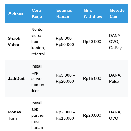
Cara
Estimasi
Min.
Metode
Aplikasi
Kerja
Harian
Withdraw
Cair
Nonton
video,
DANA,
Snack
Rp5.000 –
buat
Rp20.000
OVO,
Video
Rp50.000
konten,
GoPay
referral
Install
app,
Rp3.000 –
DANA,
JadiDuit
survei,
Rp15.000
Rp20.000
Pulsa
nonton
iklan
Install
app
Money
Rp2.000 –
DANA,
partner,
Rp20.000
Turn
Rp15.000
OVO
misi
harian