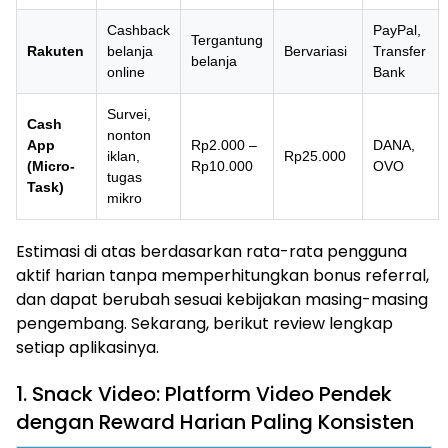
Cashback
PayPal,
Tergantung
Rakuten
belanja
Bervariasi
Transfer
belanja
online
Bank
Survei,
Cash
nonton
App
Rp2.000 –
DANA,
iklan,
Rp25.000
(Micro-
Rp10.000
OVO
tugas
Task)
mikro
Estimasi di atas berdasarkan rata-rata pengguna
aktif harian tanpa memperhitungkan bonus referral,
dan dapat berubah sesuai kebijakan masing-masing
pengembang. Sekarang, berikut review lengkap
setiap aplikasinya.
1. Snack Video: Platform Video Pendek
dengan Reward Harian Paling Konsisten