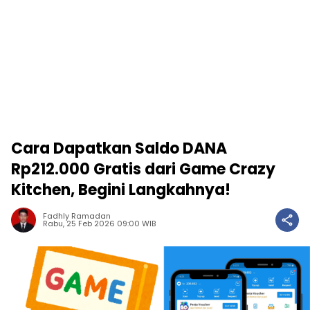
Cara Dapatkan Saldo DANA
Rp212.000 Gratis dari Game Crazy
Kitchen, Begini Langkahnya!
Fadhly Ramadan
Rabu, 25 Feb 2026 09:00 WIB