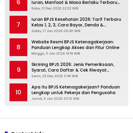
6
Iuran, Manfaat & Masa Berlaku Terbaru
2026
Rabu, 31 Des 2025 22:32 WIB
Iuran BPJS Kesehatan 2026: Tarif Terbaru
7
Kelas 1, 2, 3, Cara Bayar, Denda &
Panduan Lengkap Peserta JKN-KIS
Sabtu, 17 Jan 2026 06:40 WIB
Website Resmi BPJS Ketenagakerjaan:
8
Panduan Lengkap Akses dan Fitur Online
Minggu, 11 Jan 2026 19:19 WIB
Skrining BPJS 2026: Jenis Pemeriksaan,
9
Syarat, Cara Daftar & Cek Riwayat
Kesehatan Gratis
Senin, 29 Des 2025 11:49 WIB
Apa Itu BPJS Ketenagakerjaan? Panduan
10
Lengkap untuk Pekerja dan Pengusaha
Jumat, 9 Jan 2026 20:10 WIB