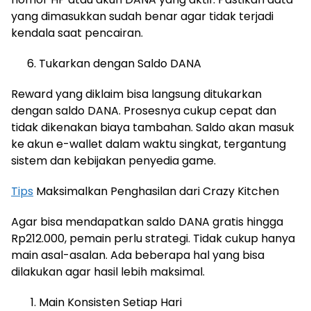
yang dimasukkan sudah benar agar tidak terjadi
kendala saat pencairan.
Tukarkan dengan Saldo DANA
Reward yang diklaim bisa langsung ditukarkan
dengan saldo DANA. Prosesnya cukup cepat dan
tidak dikenakan biaya tambahan. Saldo akan masuk
ke akun e-wallet dalam waktu singkat, tergantung
sistem dan kebijakan penyedia game.
Tips
Maksimalkan Penghasilan dari Crazy Kitchen
Agar bisa mendapatkan saldo DANA gratis hingga
Rp212.000, pemain perlu strategi. Tidak cukup hanya
main asal-asalan. Ada beberapa hal yang bisa
dilakukan agar hasil lebih maksimal.
Main Konsisten Setiap Hari