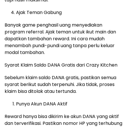
Ajak Teman Gabung
Banyak game penghasil uang menyediakan
program referral. Ajak teman untuk ikut main dan
dapatkan tambahan reward. Ini cara mudah
menambah pundi-pundi uang tanpa perlu keluar
modal tambahan.
Syarat Klaim Saldo DANA Gratis dari Crazy Kitchen
Sebelum klaim saldo DANA gratis, pastikan semua
syarat berikut sudah terpenuhi. Jika tidak, proses
klaim bisa ditolak atau tertunda.
Punya Akun DANA Aktif
Reward hanya bisa dikirim ke akun DANA yang aktif
dan terverifikasi. Pastikan nomor HP yang terhubung