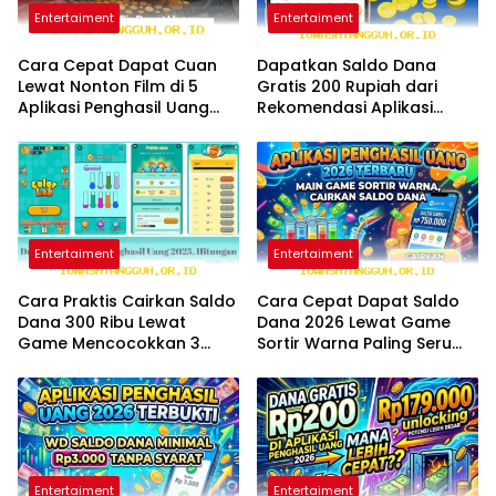
Entertaiment
Entertaiment
Cara Cepat Dapat Cuan
Dapatkan Saldo Dana
Lewat Nonton Film di 5
Gratis 200 Rupiah dari
Aplikasi Penghasil Uang
Rekomendasi Aplikasi
Terbaru Tahun 2026
Penghasil Uang 2026 Ini
Entertaiment
Entertaiment
Cara Praktis Cairkan Saldo
Cara Cepat Dapat Saldo
Dana 300 Ribu Lewat
Dana 2026 Lewat Game
Game Mencocokkan 3
Sortir Warna Paling Seru
Gambar Terbaru 2026
dan Terbukti Cair
Entertaiment
Entertaiment