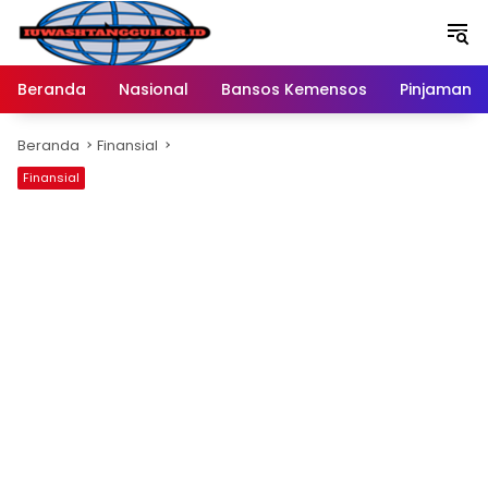
Langsung
ke
konten
Beranda
Nasional
Bansos Kemensos
Pinjaman O
Beranda
Finansial
Finansial