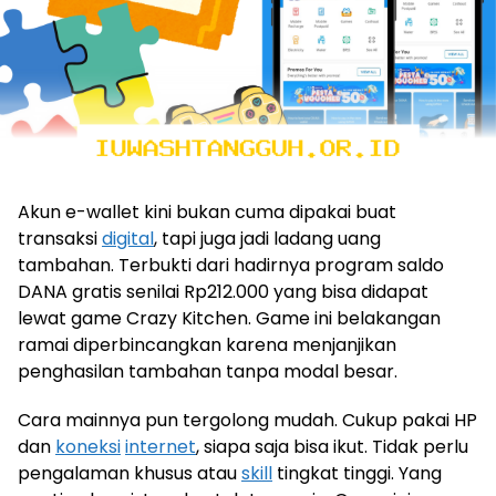
Akun e-wallet kini bukan cuma dipakai buat
transaksi
digital
, tapi juga jadi ladang uang
tambahan. Terbukti dari hadirnya program saldo
DANA gratis senilai Rp212.000 yang bisa didapat
lewat game Crazy Kitchen. Game ini belakangan
ramai diperbincangkan karena menjanjikan
penghasilan tambahan tanpa modal besar.
Cara mainnya pun tergolong mudah. Cukup pakai HP
dan
koneksi
internet
, siapa saja bisa ikut. Tidak perlu
pengalaman khusus atau
skill
tingkat tinggi. Yang