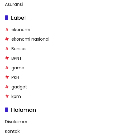
Asuransi
Label
ekonomi
ekonomi nasional
Bansos
BPNT
game
PKH
gadget
kpm
Halaman
Disclaimer
Kontak