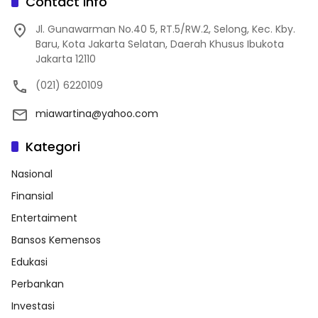
Contact Info
Jl. Gunawarman No.40 5, RT.5/RW.2, Selong, Kec. Kby.
Baru, Kota Jakarta Selatan, Daerah Khusus Ibukota
Jakarta 12110
(021) 6220109
miawartina@yahoo.com
Kategori
Nasional
Finansial
Entertaiment
Bansos Kemensos
Edukasi
Perbankan
Investasi