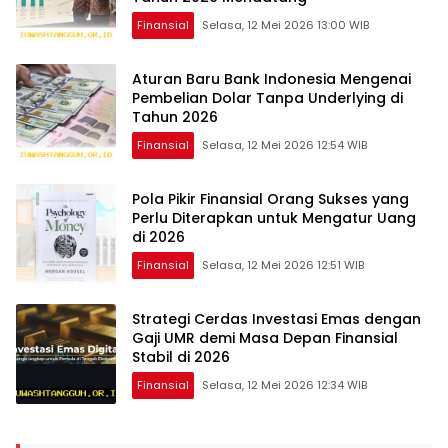
Finansial
Selasa, 12 Mei 2026 13:00 WIB
Aturan Baru Bank Indonesia Mengenai
Pembelian Dolar Tanpa Underlying di
Tahun 2026
Finansial
Selasa, 12 Mei 2026 12:54 WIB
Pola Pikir Finansial Orang Sukses yang
Perlu Diterapkan untuk Mengatur Uang
di 2026
Finansial
Selasa, 12 Mei 2026 12:51 WIB
Strategi Cerdas Investasi Emas dengan
Gaji UMR demi Masa Depan Finansial
Stabil di 2026
Finansial
Selasa, 12 Mei 2026 12:34 WIB