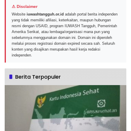
⚠ Disclaimer
Website
iuwashtangguh.or.id
adalah portal berita independen
yang tidak memiliki afiliasi, keterkaitan, maupun hubungan
resmi dengan USAID, program IUWASH Tangguh, Pemerintah
Amerika Serikat, atau lembaga/organisasi mana pun yang
sebelumnya menggunakan domain ini. Domain ini diperoleh
melalui proses registrasi domain expired secara sah. Seluruh
konten yang disajikan merupakan hasil kerja redaksi
independen.
Berita Terpopuler