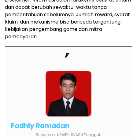
dan dapat berubah sewaktu-waktu tanpa
pemberitahuan sebelumnya. Jumlah reward, syarat
klaim, dan mekanisme bisa berbeda tergantung
kebijakan pengembang game dan mitra
pembayaran.
Fadhly Ramadan
Reporter
at
USAID IUWASH Tangguh