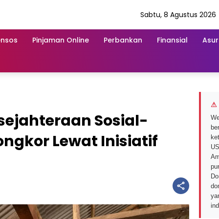
Sabtu, 8 Agustus 2026
ensos
Pinjaman Online
Perbankan
Finansial
Asur
⚠ 
ejahteraan Sosial-
We
ber
gkor Lewat Inisiatif
ke
US
Am
pu
Do
do
ya
in