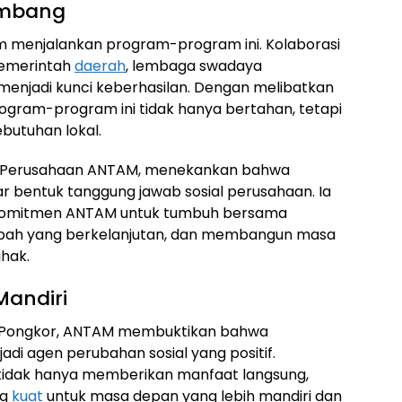
embang
am menjalankan program-program ini. Kolaborasi
pemerintah
daerah
, lembaga swadaya
menjadi kunci keberhasilan. Dengan melibatkan
ogram-program ini tidak hanya bertahan, tetapi
butuhan lokal.
is Perusahaan ANTAM, menekankan bahwa
ar bentuk tanggung jawab sosial perusahaan. Ia
 komitmen ANTAM untuk tumbuh bersama
mbah yang berkelanjutan, dan membangun masa
ihak.
Mandiri
s di Pongkor, ANTAM membuktikan bahwa
di agen perubahan sosial yang positif.
tidak hanya memberikan manfaat langsung,
ng
kuat
untuk masa depan yang lebih mandiri dan