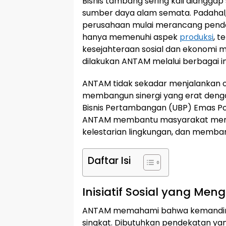
Bisnis tambang sering kali dianggap
sumber daya alam semata. Padahal, d
perusahaan mulai merancang pendeka
hanya memenuhi aspek
produksi
, t
kesejahteraan sosial dan ekonomi m
dilakukan ANTAM melalui berbagai ini
ANTAM tidak sekadar menjalankan
membangun sinergi yang erat dengan
Bisnis Pertambangan (UBP) Emas Pon
ANTAM membantu masyarakat me
kelestarian lingkungan, dan memba
Daftar Isi
Inisiatif Sosial yang Me
ANTAM memahami bahwa kemandirian
singkat. Dibutuhkan pendekatan yang