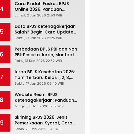
Cara Pindah Faskes BPJS
4
Online 2026, Panduan
Lengkap via Mobile JKN,
Jumat, 2 Jan 2026 21:53 WIB
PANDAWA & Offiline Kantor
Cabang
Data BPJS Ketenagakerjaan
5
Salah? Begini Cara Update
Rekening, Alamat, HP di JMO
Sabtu, 17 Jan 2026 12:25 WIB
Perbedaan BPJS PBI dan Non-
6
PBI: Peserta, Iuran, Manfaat &
Masa Berlaku Terbaru 2026
Rabu, 31 Des 2025 22:32 WIB
Iuran BPJS Kesehatan 2026:
7
Tarif Terbaru Kelas 1, 2, 3,
Cara Bayar, Denda &
Sabtu, 17 Jan 2026 06:40 WIB
Panduan Lengkap Peserta
JKN-KIS
Website Resmi BPJS
8
Ketenagakerjaan: Panduan
Lengkap Akses dan Fitur
Minggu, 11 Jan 2026 19:19 WIB
Online
Skrining BPJS 2026: Jenis
9
Pemeriksaan, Syarat, Cara
Daftar & Cek Riwayat
Senin, 29 Des 2025 11:49 WIB