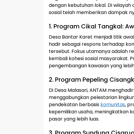
dengan kebutuhan lokal. Di wilayah
sosial telah memberikan dampak ny
1. Program Cikal Tangkal: A
Desa Bantar Karet menjadi titik awa
hadir sebagai respons terhadap k
tersebut. Fokus utamanya adalah r
kembali kohesi sosial masyarakat. P
pengembangan kawasan yang lebih p
2. Program Pepeling Cisang
Di Desa Malasari, ANTAM menghadirka
menggabungkan pelestarian lingkun
pendekatan berbasis
komunitas
, p
kepemilikan usaha, meningkatkan k
pasar yang lebih luas.
3. Program Sundung Cisarua: