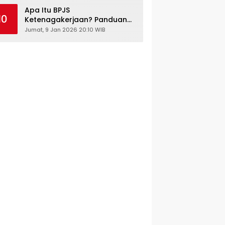
Kesehatan Gratis
Apa Itu BPJS
10
Ketenagakerjaan? Panduan
Lengkap untuk Pekerja dan
Jumat, 9 Jan 2026 20:10 WIB
Pengusaha