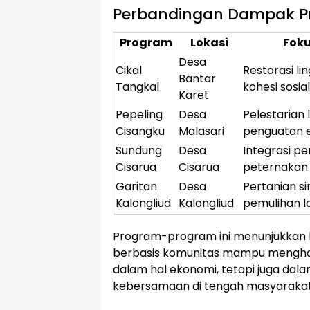
Perbandingan Dampak Pr
Program
Lokasi
Fok
Desa
Cikal
Restorasi l
Bantar
Tangkal
kohesi sosial
Karet
Pepeling
Desa
Pelestarian
Cisangku
Malasari
penguatan 
Sundung
Desa
Integrasi pe
Cisarua
Cisarua
peternakan
Garitan
Desa
Pertanian si
Kalongliud
Kalongliud
pemulihan l
Program-program ini menunjukkan 
berbasis komunitas mampu menghasi
dalam hal ekonomi, tetapi juga da
kebersamaan di tengah masyarakat