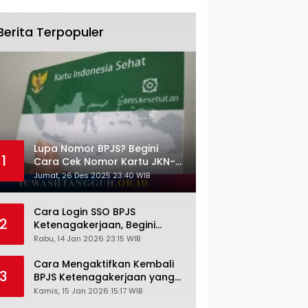
Berita Terpopuler
Lupa Nomor BPJS? Begini
1
Cara Cek Nomor Kartu JKN-
KIS dengan NIK KTP
Jumat, 26 Des 2025 23:40 WIB
Cara Login SSO BPJS
2
Ketenagakerjaan, Begini
Tutorial Lengkap dan
Rabu, 14 Jan 2026 23:15 WIB
Pengertiannya
Cara Mengaktifkan Kembali
3
BPJS Ketenagakerjaan yang
Nonaktif, Begini Panduan
Kamis, 15 Jan 2026 15:17 WIB
Lengkapnya