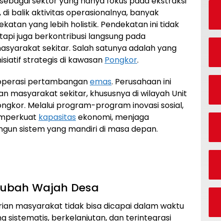
 sebagai sektor yang hanya fokus pada ekstraksi
i balik aktivitas operasionalnya, banyak
tan yang lebih holistik. Pendekatan ini tidak
etapi juga berkontribusi langsung pada
asyarakat sekitar. Salah satunya adalah yang
siatif strategis di kawasan
Pongkor
.
 operasi pertambangan
emas
. Perusahaan ini
 masyarakat sekitar, khususnya di wilayah Unit
gkor. Melalui program-program inovasi sosial,
mperkuat
kapasitas
ekonomi, menjaga
ngun sistem yang mandiri di masa depan.
ngubah Wajah Desa
 masyarakat tidak bisa dicapai dalam waktu
 sistematis, berkelanjutan, dan terintegrasi