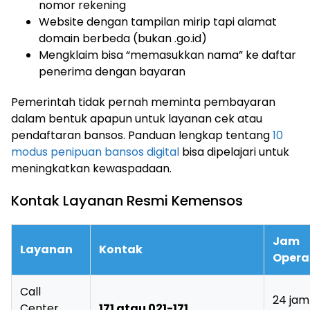
nomor rekening
Website dengan tampilan mirip tapi alamat
domain berbeda (bukan .go.id)
Mengklaim bisa “memasukkan nama” ke daftar
penerima dengan bayaran
Pemerintah tidak pernah meminta pembayaran
dalam bentuk apapun untuk layanan cek atau
pendaftaran bansos. Panduan lengkap tentang
10
modus penipuan bansos digital
bisa dipelajari untuk
meningkatkan kewaspadaan.
Kontak Layanan Resmi Kemensos
Jam
Layanan
Kontak
Opera
Call
24 jam
Center
171 atau 021-171