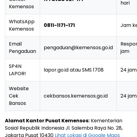
hari
Kemensos
WhatsApp
0811-1171-171
Jam ke
Kemensos
Email
Respon
pengaduan@kemensos.go.id
Pengaduan
jam
SP4N
lapor.go.id atau SMS 1708
24 jam
LAPOR!
Website
Cek
cekbansos.kemensos.go.id
24 jam
Bansos
Alamat Kantor Pusat Kemensos:
Kementerian
Sosial Republik Indonesia Jl. Salemba Raya No. 28,
Jakarta Pusat 10430
Lihat Lokasi di Google Maps