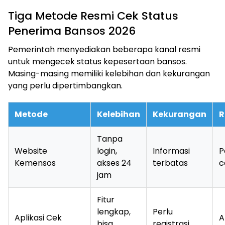
Tiga Metode Resmi Cek Status
Penerima Bansos 2026
Pemerintah menyediakan beberapa kanal resmi
untuk mengecek status kepesertaan bansos.
Masing-masing memiliki kelebihan dan kekurangan
yang perlu dipertimbangkan.
Metode
Kelebihan
Kekurangan
R
Tanpa
Website
login,
Informasi
P
Kemensos
akses 24
terbatas
c
jam
Fitur
lengkap,
Perlu
Aplikasi Cek
A
bisa
registrasi