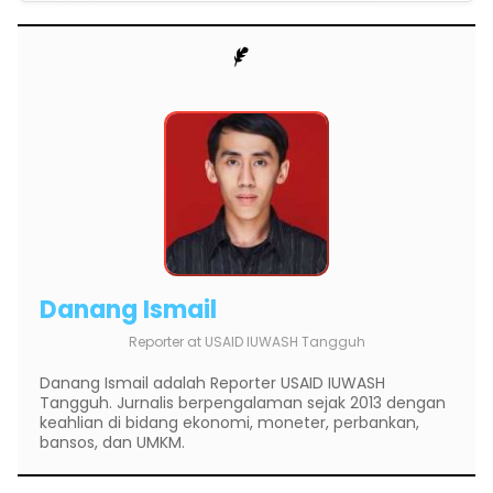
Proses dari pengajuan hingga ditetapkan sebagai KPM
pengajuan bisa dilakukan kapan saja pada hari kerja tanpa
(Keluarga Penerima Manfaat) membutuhkan waktu 2-6
batasan periode.
bulan. Tahapannya meliputi: verifikasi dokumen,
sinkronisasi data dengan Dukcapil, verifikasi lapangan
oleh petugas atau pendamping sosial, penetapan
peringkat desil, dan SK penetapan dari Kemensos. Durasi
bisa berbeda tergantung antrian dan kuota di masing-
masing wilayah.
Danang Ismail
Reporter
at
USAID IUWASH Tangguh
Danang Ismail adalah Reporter USAID IUWASH
Tangguh. Jurnalis berpengalaman sejak 2013 dengan
keahlian di bidang ekonomi, moneter, perbankan,
bansos, dan UMKM.