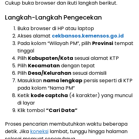
Cukup buka browser dan ikuti langkah berikut.
Langkah-Langkah Pengecekan
Buka browser di HP atau laptop
Akses alamat
cekbansos.kemensos.go.id
Pada kolom “Wilayah PM”, pilih
Provinsi
tempat
tinggal
Pilih
Kabupaten/Kota
sesuai alamat KTP
Pilih
Kecamatan
dengan tepat
Pilih
Desa/Kelurahan
sesuai domisili
Masukkan
nama lengkap
persis seperti di KTP
pada kolom “Nama PM”
Ketik
kode captcha
(4 karakter) yang muncul
di layar
Klik tombol
“Cari Data”
Proses pencarian membutuhkan waktu beberapa
detik. Jika
koneksi
lambat, tunggu hingga halaman
selesai memuat sepenuhnya.