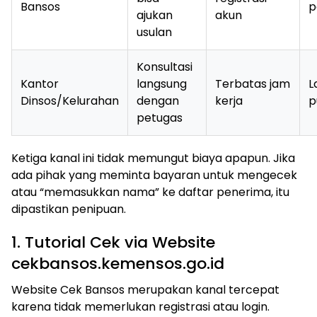
Bansos
p
ajukan
akun
usulan
Konsultasi
Kantor
langsung
Terbatas jam
L
Dinsos/Kelurahan
dengan
kerja
p
petugas
Ketiga kanal ini tidak memungut biaya apapun. Jika
ada pihak yang meminta bayaran untuk mengecek
atau “memasukkan nama” ke daftar penerima, itu
dipastikan penipuan.
1. Tutorial Cek via Website
cekbansos.kemensos.go.id
Website Cek Bansos merupakan kanal tercepat
karena tidak memerlukan registrasi atau login.