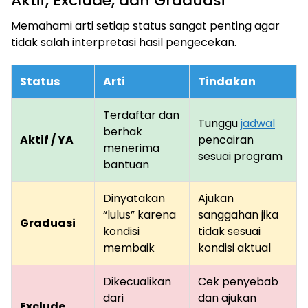
Aktif, Exclude, dan Graduasi
Memahami arti setiap status sangat penting agar
tidak salah interpretasi hasil pengecekan.
Status
Arti
Tindakan
Terdaftar dan
Tunggu
jadwal
berhak
Aktif / YA
pencairan
menerima
sesuai program
bantuan
Dinyatakan
Ajukan
“lulus” karena
sanggahan jika
Graduasi
kondisi
tidak sesuai
membaik
kondisi aktual
Dikecualikan
Cek penyebab
dari
dan ajukan
Exclude