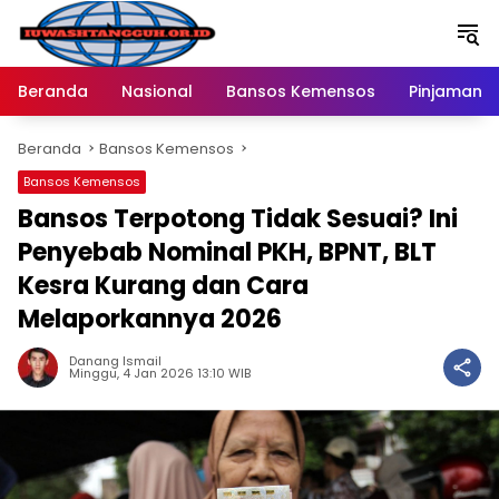
Langsung
ke
konten
Beranda
Nasional
Bansos Kemensos
Pinjaman O
Beranda
Bansos Kemensos
Bansos Kemensos
Bansos Terpotong Tidak Sesuai? Ini
Penyebab Nominal PKH, BPNT, BLT
Kesra Kurang dan Cara
Melaporkannya 2026
Danang Ismail
Minggu, 4 Jan 2026 13:10 WIB