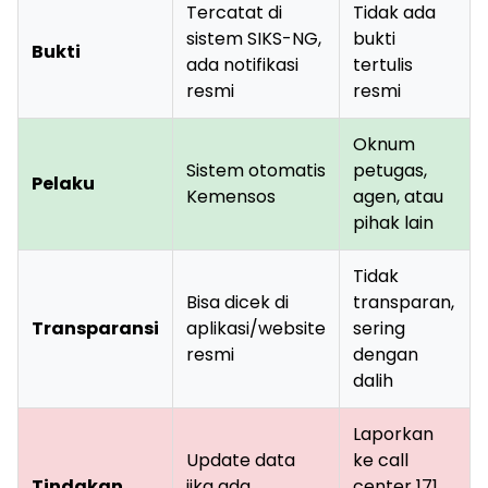
Tercatat di
Tidak ada
sistem SIKS-NG,
bukti
Bukti
ada notifikasi
tertulis
resmi
resmi
Oknum
Sistem otomatis
petugas,
Pelaku
Kemensos
agen, atau
pihak lain
Tidak
Bisa dicek di
transparan,
Transparansi
aplikasi/website
sering
resmi
dengan
dalih
Laporkan
Update data
ke call
Tindakan
jika ada
center 171