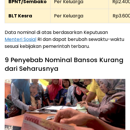
BPNT/Sembako
Per Keluarga
Rp2.40
BLT Kesra
Per Keluarga
Rp3.60
Data nominal di atas berdasarkan Keputusan
Menteri Sosial
RI dan dapat berubah sewaktu-waktu
sesuai kebijakan pemerintah terbaru.
9 Penyebab Nominal Bansos Kurang
dari Seharusnya