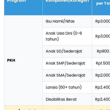
Program
Komponen/Kategori
per T
Ibu Hamil/Nifas
Rp3.00
Anak Usia Dini (0-6
Rp3.00
tahun)
Anak SD/Sederajat
Rp900
PKH
Anak SMP/Sederajat
Rp1.50
Anak SMA/Sederajat
Rp2.00
Lansia (60+ tahun)
Rp2.40
Disabilitas Berat
Rp2.40