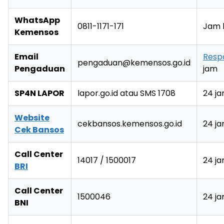
WhatsApp
0811-1171-171
Jam 
Kemensos
Email
Resp
pengaduan@kemensos.go.id
Pengaduan
jam
SP4N LAPOR
lapor.go.id atau SMS 1708
24 j
Website
cekbansos.kemensos.go.id
24 j
Cek Bansos
Call Center
14017 / 1500017
24 j
BRI
Call Center
1500046
24 j
BNI