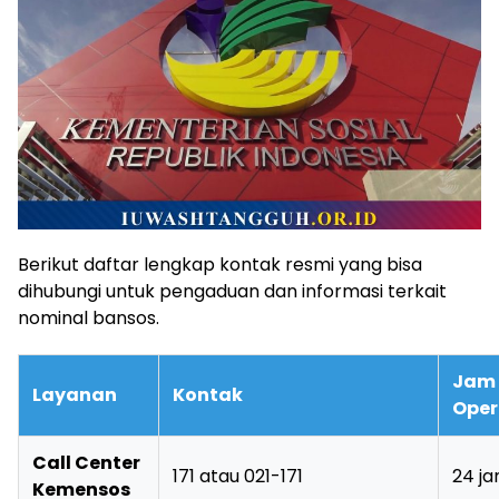
Berikut daftar lengkap kontak resmi yang bisa
dihubungi untuk pengaduan dan informasi terkait
nominal bansos.
Jam
Layanan
Kontak
Oper
Call Center
171 atau 021-171
24 j
Kemensos