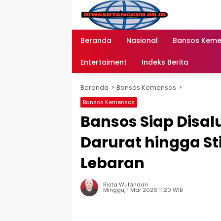
Langsung
ke
konten
Beranda
Nasional
Bansos Kem
Entertaiment
Indeks Berita
Beranda
Bansos Kemensos
Bansos Kemensos
Bansos Siap Disal
Darurat hingga S
Lebaran
Rista Wulandari
Minggu, 1 Mar 2026 11:20 WIB