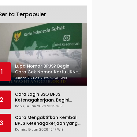
Berita Terpopuler
Lupa Nomor BPJS? Begini
1
Cara Cek Nomor Kartu JKN-
KIS dengan NIK KTP
Jumat, 26 Des 2025 23:40 WIB
Cara Login SSO BPJS
2
Ketenagakerjaan, Begini
Tutorial Lengkap dan
Rabu, 14 Jan 2026 23:15 WIB
Pengertiannya
Cara Mengaktifkan Kembali
3
BPJS Ketenagakerjaan yang
Nonaktif, Begini Panduan
Kamis, 15 Jan 2026 15:17 WIB
Lengkapnya