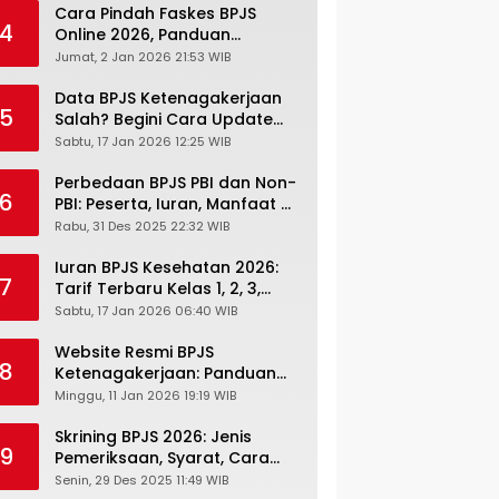
Cara Pindah Faskes BPJS
4
Online 2026, Panduan
Lengkap via Mobile JKN,
Jumat, 2 Jan 2026 21:53 WIB
PANDAWA & Offiline Kantor
Cabang
Data BPJS Ketenagakerjaan
5
Salah? Begini Cara Update
Rekening, Alamat, HP di JMO
Sabtu, 17 Jan 2026 12:25 WIB
Perbedaan BPJS PBI dan Non-
6
PBI: Peserta, Iuran, Manfaat &
Masa Berlaku Terbaru 2026
Rabu, 31 Des 2025 22:32 WIB
Iuran BPJS Kesehatan 2026:
7
Tarif Terbaru Kelas 1, 2, 3,
Cara Bayar, Denda &
Sabtu, 17 Jan 2026 06:40 WIB
Panduan Lengkap Peserta
JKN-KIS
Website Resmi BPJS
8
Ketenagakerjaan: Panduan
Lengkap Akses dan Fitur
Minggu, 11 Jan 2026 19:19 WIB
Online
Skrining BPJS 2026: Jenis
9
Pemeriksaan, Syarat, Cara
Daftar & Cek Riwayat
Senin, 29 Des 2025 11:49 WIB