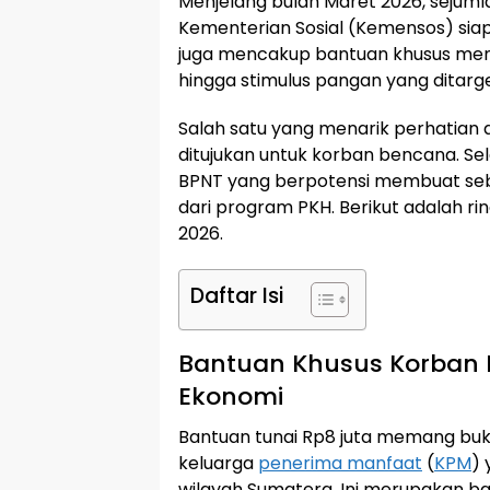
Menjelang bulan Maret 2026, sejumla
Kementerian Sosial (Kemensos) siap d
juga mencakup bantuan khusus menje
hingga stimulus pangan yang ditarge
Salah satu yang menarik perhatian 
ditujukan untuk korban bencana. Sel
BPNT yang berpotensi membuat s
dari program PKH. Berikut adalah rin
2026.
Daftar Isi
Bantuan Khusus Korban 
Ekonomi
Bantuan tunai Rp8 juta memang buka
keluarga
penerima manfaat
(
KPM
)
wilayah Sumatera. Ini merupakan ba