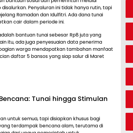
h bantuan sosial dari pemerintah melalui
isalurkan. Penyaluran ini tidak hanya rutin, tapi
lang Ramadan dan Idulfitri. Ada dana tunai
tkan cair dalam periode ini.
adalah bantuan tunai sebesar Rp8 juta yang
ain itu, ada juga penyesuaian data penerima
ebagian warga mendapatkan tambahan manfaat
cian daftar 5 bansos yang siap salur di Maret
Bencana: Tunai hingga Stimulan
n untuk semua, tapi disiapkan khusus bagi
 yang terdampak bencana alam, terutama di
gian dari upaya pemerintah untuk