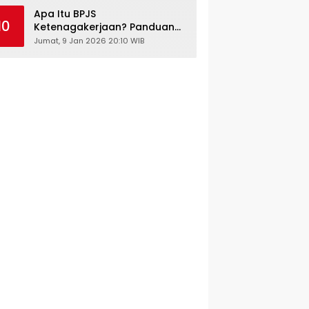
Kesehatan Gratis
Apa Itu BPJS
10
Ketenagakerjaan? Panduan
Lengkap untuk Pekerja dan
Jumat, 9 Jan 2026 20:10 WIB
Pengusaha