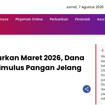
Jumat, 7 Agustus 2026
ensos
Pinjaman Online
Perbankan
Finansial
Asur
⚠ 
urkan Maret 2026, Dana
We
ber
timulus Pangan Jelang
ke
US
Am
pu
Do
do
ya
in