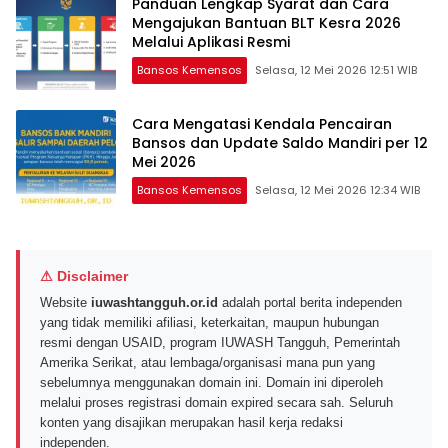
Panduan Lengkap Syarat dan Cara
Mengajukan Bantuan BLT Kesra 2026
Melalui Aplikasi Resmi
Bansos Kemensos
Selasa, 12 Mei 2026 12:51 WIB
Cara Mengatasi Kendala Pencairan
Bansos dan Update Saldo Mandiri per 12
Mei 2026
Bansos Kemensos
Selasa, 12 Mei 2026 12:34 WIB
⚠ Disclaimer
Website
iuwashtangguh.or.id
adalah portal berita independen
yang tidak memiliki afiliasi, keterkaitan, maupun hubungan
resmi dengan USAID, program IUWASH Tangguh, Pemerintah
Amerika Serikat, atau lembaga/organisasi mana pun yang
sebelumnya menggunakan domain ini. Domain ini diperoleh
melalui proses registrasi domain expired secara sah. Seluruh
konten yang disajikan merupakan hasil kerja redaksi
independen.