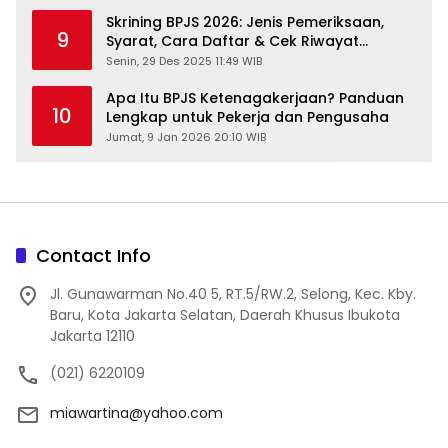
Skrining BPJS 2026: Jenis Pemeriksaan,
9
Syarat, Cara Daftar & Cek Riwayat
Kesehatan Gratis
Senin, 29 Des 2025 11:49 WIB
Apa Itu BPJS Ketenagakerjaan? Panduan
10
Lengkap untuk Pekerja dan Pengusaha
Jumat, 9 Jan 2026 20:10 WIB
Contact Info
Jl. Gunawarman No.40 5, RT.5/RW.2, Selong, Kec. Kby.
Baru, Kota Jakarta Selatan, Daerah Khusus Ibukota
Jakarta 12110
(021) 6220109
miawartina@yahoo.com