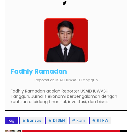
Fadhly Ramadan
Reporter
at
USAID IUWASH Tangguh
Fadhly Ramadan adalah Reporter USAID IUWASH
Tangguh. Jurnalis ekonomi berpengalaman dengan
keahlian di bidang finansial, investasi, dan bisnis.
Tag:
Bansos
DTSEN
kpm
RT RW