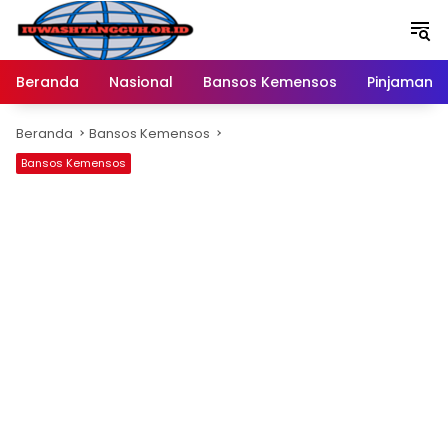
Langsung
ke
konten
Beranda
Nasional
Bansos Kemensos
Pinjaman O
Beranda
Bansos Kemensos
Bansos Kemensos