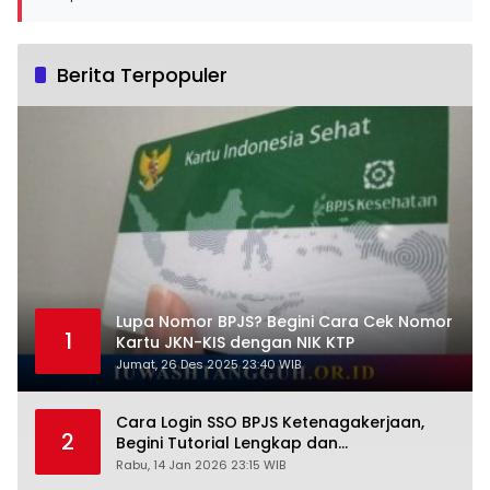
Berita Terpopuler
Lupa Nomor BPJS? Begini Cara Cek Nomor
1
Kartu JKN-KIS dengan NIK KTP
Jumat, 26 Des 2025 23:40 WIB
Cara Login SSO BPJS Ketenagakerjaan,
2
Begini Tutorial Lengkap dan
Pengertiannya
Rabu, 14 Jan 2026 23:15 WIB