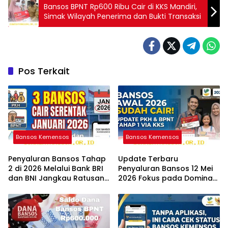
Bansos BPNT Rp600 Ribu Cair di KKS Mandiri,
Simak Wilayah Penerima dan Bukti Transaksi
Pos Terkait
Bansos Kemensos
Bansos Kemensos
Penyaluran Bansos Tahap
Update Terbaru
2 di 2026 Melalui Bank BRI
Penyaluran Bansos 12 Mei
dan BNI Jangkau Ratusan
2026 Fokus pada Dominasi
Wilayah Baru
Bank BNI serta Struk BRI