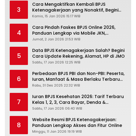
Cara Mengaktifkan Kembali BPJS
3
Ketenagakerjaan yang Nonaktif, Begini
Panduan Lengkapnya
Kamis, 15 Jan 2026 15:17 WIB
Cara Pindah Faskes BPJS Online 2026,
4
Panduan Lengkap via Mobile JKN,
PANDAWA & Offiline Kantor Cabang
Jumat, 2 Jan 2026 21:53 WIB
Data BPJS Ketenagakerjaan Salah? Begini
5
Cara Update Rekening, Alamat, HP di JMO
Sabtu, 17 Jan 2026 12:25 WIB
Perbedaan BPJS PBI dan Non-PBI: Peserta,
6
Iuran, Manfaat & Masa Berlaku Terbaru
2026
Rabu, 31 Des 2025 22:32 WIB
Iuran BPJS Kesehatan 2026: Tarif Terbaru
7
Kelas 1, 2, 3, Cara Bayar, Denda &
Panduan Lengkap Peserta JKN-KIS
Sabtu, 17 Jan 2026 06:40 WIB
Website Resmi BPJS Ketenagakerjaan:
8
Panduan Lengkap Akses dan Fitur Online
Minggu, 11 Jan 2026 19:19 WIB