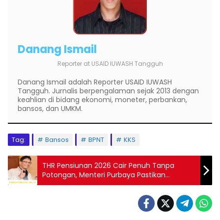
Danang Ismail
Reporter
at
USAID IUWASH Tangguh
Danang Ismail adalah Reporter USAID IUWASH
Tangguh. Jurnalis berpengalaman sejak 2013 dengan
keahlian di bidang ekonomi, moneter, perbankan,
bansos, dan UMKM.
Tag:
Bansos
BPNT
KKS
THR Pensiunan 2026 Cair Penuh Tanpa
Potongan, Menteri Purbaya Pastikan
Golongan IV Terima Hingga Rp4,9 Juta