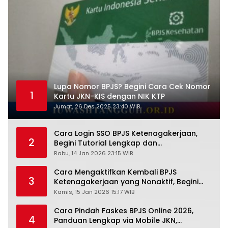
Lupa Nomor BPJS? Begini Cara Cek Nomor
1
Kartu JKN-KIS dengan NIK KTP
Jumat, 26 Des 2025 23:40 WIB
Cara Login SSO BPJS Ketenagakerjaan,
2
Begini Tutorial Lengkap dan
Pengertiannya
Rabu, 14 Jan 2026 23:15 WIB
Cara Mengaktifkan Kembali BPJS
3
Ketenagakerjaan yang Nonaktif, Begini
Panduan Lengkapnya
Kamis, 15 Jan 2026 15:17 WIB
Cara Pindah Faskes BPJS Online 2026,
4
Panduan Lengkap via Mobile JKN,