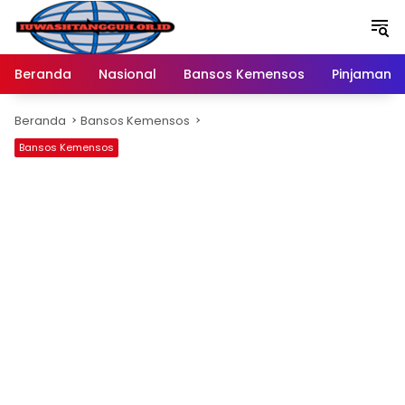
Langsung
ke
konten
Beranda
Nasional
Bansos Kemensos
Pinjaman O
Beranda
Bansos Kemensos
Bansos Kemensos