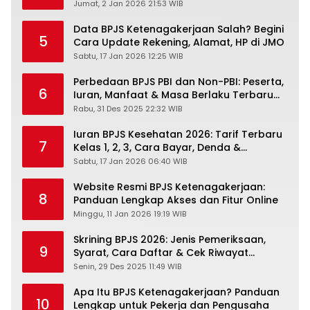
PANDAWA & Offiline Kantor Cabang
Jumat, 2 Jan 2026 21:53 WIB
Data BPJS Ketenagakerjaan Salah? Begini
5
Cara Update Rekening, Alamat, HP di JMO
Sabtu, 17 Jan 2026 12:25 WIB
Perbedaan BPJS PBI dan Non-PBI: Peserta,
6
Iuran, Manfaat & Masa Berlaku Terbaru
2026
Rabu, 31 Des 2025 22:32 WIB
Iuran BPJS Kesehatan 2026: Tarif Terbaru
7
Kelas 1, 2, 3, Cara Bayar, Denda &
Panduan Lengkap Peserta JKN-KIS
Sabtu, 17 Jan 2026 06:40 WIB
Website Resmi BPJS Ketenagakerjaan:
8
Panduan Lengkap Akses dan Fitur Online
Minggu, 11 Jan 2026 19:19 WIB
Skrining BPJS 2026: Jenis Pemeriksaan,
9
Syarat, Cara Daftar & Cek Riwayat
Kesehatan Gratis
Senin, 29 Des 2025 11:49 WIB
Apa Itu BPJS Ketenagakerjaan? Panduan
10
Lengkap untuk Pekerja dan Pengusaha