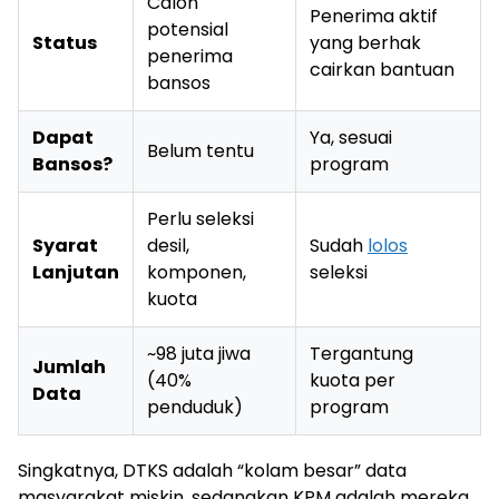
Calon
Penerima aktif
potensial
Status
yang berhak
penerima
cairkan bantuan
bansos
Dapat
Ya, sesuai
Belum tentu
Bansos?
program
Perlu seleksi
Syarat
desil,
Sudah
lolos
Lanjutan
komponen,
seleksi
kuota
~98 juta jiwa
Tergantung
Jumlah
(40%
kuota per
Data
penduduk)
program
Singkatnya, DTKS adalah “kolam besar” data
masyarakat miskin, sedangkan KPM adalah mereka