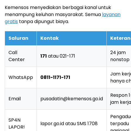
Kemensos menyediakan berbagai kanal untuk
menampung keluhan masyarakat. Semua
layanan
gratis
tanpa dipungut biaya.
Saluran
Kontak
Ketera
Call
24 jam
171
atau 021-171
Center
nonstop
Jam kerj
WhatsApp
0811-1171-171
hanya c
Respon 
Email
pusadatin@kemensos.go.id
jam kerj
Pengadu
SP4N
lapor.go.id atau SMS 1708
terpadu
LAPOR!
nasional