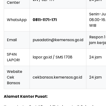
Center
Senin-Ju
WhatsApp
0811-1171-171
08.00-16
WIB
Respon 
Email
pusadatin@kemensos.go.id
jam kerj
SP4N
lapor.go.id / SMS 1708
24 jam
LAPOR!
Website
Cek
cekbansos.kemensos.go.id
24 jam
Bansos
Alamat Kantor Pusat: