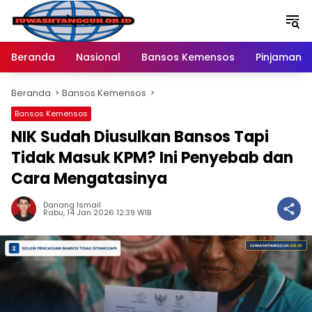
Langsung
ke
konten
Beranda
Nasional
Bansos Kemensos
Pinjaman O
Beranda
Bansos Kemensos
Bansos Kemensos
NIK Sudah Diusulkan Bansos Tapi
Tidak Masuk KPM? Ini Penyebab dan
Cara Mengatasinya
Danang Ismail
Rabu, 14 Jan 2026 12:39 WIB