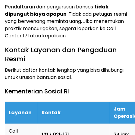
Pendaftaran dan pengurusan bansos
tidak
dipungut biaya apapun
. Tidak ada petugas resmi
yang berwenang meminta uang. Jika menemukan
praktik mencurigakan, segera laporkan ke Call
Center 171 atau kepolisian.
Kontak Layanan dan Pengaduan
Resmi
Berikut daftar kontak lengkap yang bisa dihubungi
untuk urusan bantuan sosial.
Kementerian Sosial RI
Jam
Layanan
Kontak
Operasi
Call
171
/ 021-171
24 jam