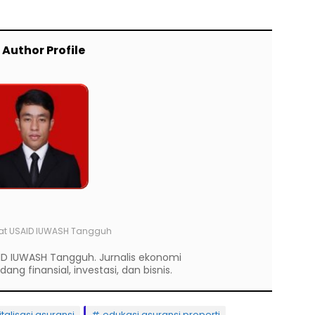
Author Profile
at
USAID IUWASH Tangguh
ID IUWASH Tangguh. Jurnalis ekonomi
ng finansial, investasi, dan bisnis.
italisasi asuransi
edukasi asuransi properti