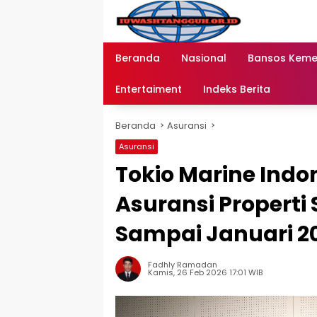
Langsung
ke
konten
Beranda
Nasional
Bansos Kem
Entertaiment
Indeks Berita
Beranda
Asuransi
Asuransi
Tokio Marine Indo
Asuransi Properti 
Sampai Januari 2
Fadhly Ramadan
Kamis, 26 Feb 2026 17:01 WIB