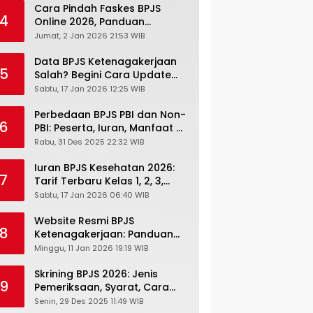
Cara Pindah Faskes BPJS
4
Online 2026, Panduan
Lengkap via Mobile JKN,
Jumat, 2 Jan 2026 21:53 WIB
PANDAWA & Offiline Kantor
Cabang
Data BPJS Ketenagakerjaan
5
Salah? Begini Cara Update
Rekening, Alamat, HP di JMO
Sabtu, 17 Jan 2026 12:25 WIB
Perbedaan BPJS PBI dan Non-
6
PBI: Peserta, Iuran, Manfaat &
Masa Berlaku Terbaru 2026
Rabu, 31 Des 2025 22:32 WIB
Iuran BPJS Kesehatan 2026:
7
Tarif Terbaru Kelas 1, 2, 3,
Cara Bayar, Denda &
Sabtu, 17 Jan 2026 06:40 WIB
Panduan Lengkap Peserta
JKN-KIS
Website Resmi BPJS
8
Ketenagakerjaan: Panduan
Lengkap Akses dan Fitur
Minggu, 11 Jan 2026 19:19 WIB
Online
Skrining BPJS 2026: Jenis
9
Pemeriksaan, Syarat, Cara
Daftar & Cek Riwayat
Senin, 29 Des 2025 11:49 WIB