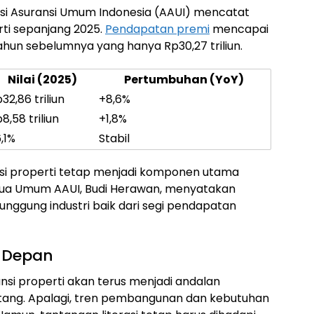
asi Asuransi Umum Indonesia (AAUI) mencatat
ti sepanjang 2025.
Pendapatan premi
mencapai
 tahun sebelumnya yang hanya Rp30,27 triliun.
Nilai (2025)
Pertumbuhan (YoY)
32,86 triliun
+8,6%
8,58 triliun
+1,8%
,1%
Stabil
si properti tetap menjadi komponen utama
Ketua Umum AAUI, Budi Herawan, menyatakan
punggung industri baik dari segi pendapatan
e Depan
nsi properti akan terus menjadi andalan
ang. Apalagi, tren pembangunan dan kebutuhan