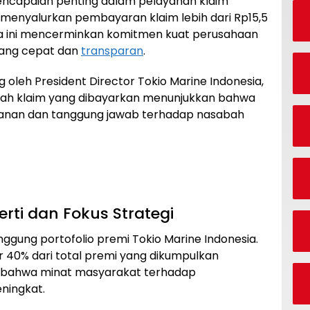
encapaian penting dalam pelayanan klaim
 menyalurkan pembayaran klaim lebih dari Rp15,5
gka ini mencerminkan komitmen kuat perusahaan
yang cepat dan
transparan
.
 oleh President Director Tokio Marine Indonesia,
mlah klaim yang dibayarkan menunjukkan bahwa
ayanan dan tanggung jawab terhadap nasabah
rti dan Fokus Strategi
nggung portofolio premi Tokio Marine Indonesia.
r 40% dari total premi yang dikumpulkan
n bahwa minat masyarakat terhadap
ningkat.