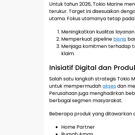
Untuk tahun 2026, Tokio Marine men
terukur. Target ini disesuaikan deng
utama. Fokus utamanya tetap pada k
Meningkatkan kualitas layanan 
Memperkuat pipeline
bisnis
bar
Menjaga komitmen terhadap tr
klaim.
Inisiatif Digital dan Produ
Salah satu langkah strategis Tokio Ma
untuk mempermudah
akses
dan mem
Perusahaan juga menghadirkan bebe
berbagai segmen masyarakat.
Beberapa produk yang ditawarkan an
Home Partner
Rumah Aman