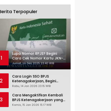
Berita Terpopuler
Lupa Nomor BPJS? Begini
1
Cara Cek Nomor Kartu JKN-
KIS dengan NIK KTP
Jumat, 26 Des 2025 23:40 WIB
Cara Login SSO BPJS
2
Ketenagakerjaan, Begini
Tutorial Lengkap dan
Rabu, 14 Jan 2026 23:15 WIB
Pengertiannya
Cara Mengaktifkan Kembali
3
BPJS Ketenagakerjaan yang
Nonaktif, Begini Panduan
Kamis, 15 Jan 2026 15:17 WIB
Lengkapnya