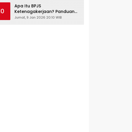
Kesehatan Gratis
Apa Itu BPJS
10
Ketenagakerjaan? Panduan
Lengkap untuk Pekerja dan
Jumat, 9 Jan 2026 20:10 WIB
Pengusaha