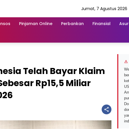
Jumat, 7 Agustus 2026
ensos
Pinjaman Online
Perbankan
Finansial
Asur
⚠ 
nesia Telah Bayar Klaim
We
ber
Sebesar Rp15,5 Miliar
ke
US
026
Am
pu
Do
do
ya
in