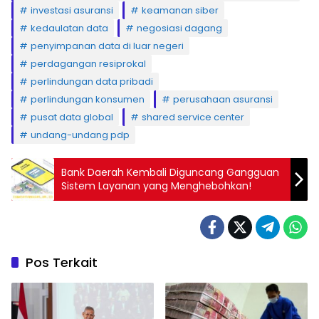
investasi asuransi
keamanan siber
kedaulatan data
negosiasi dagang
penyimpanan data di luar negeri
perdagangan resiprokal
perlindungan data pribadi
perlindungan konsumen
perusahaan asuransi
pusat data global
shared service center
undang-undang pdp
Bank Daerah Kembali Diguncang Gangguan
Sistem Layanan yang Menghebohkan!
Pos Terkait