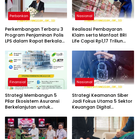
Perbankan
Nasional
Perkembangan Terbaru 3
Realisasi Pembayaran
Program Penjaminan Polis
Klaim serta Manfaat BRI
LPS dalam Rapat Berkala
Life Capai Rp1,17 Triliun
KSSK Tahun 2026
pada Awal 2026
Finansial
Nasional
Strategi Membangun 5
Strategi Keamanan Siber
Pilar Ekosistem Asuransi
Jadi Fokus Utama 5 Sektor
Berkelanjutan untuk
Keuangan Digital
Kepercayaan Pasar 2026
Sepanjang Tahun 2026