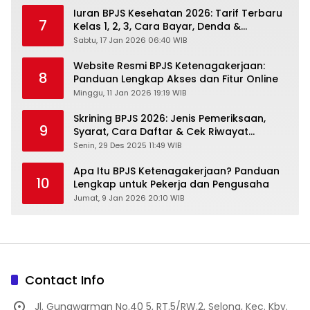
Iuran BPJS Kesehatan 2026: Tarif Terbaru
7
Kelas 1, 2, 3, Cara Bayar, Denda &
Panduan Lengkap Peserta JKN-KIS
Sabtu, 17 Jan 2026 06:40 WIB
Website Resmi BPJS Ketenagakerjaan:
8
Panduan Lengkap Akses dan Fitur Online
Minggu, 11 Jan 2026 19:19 WIB
Skrining BPJS 2026: Jenis Pemeriksaan,
9
Syarat, Cara Daftar & Cek Riwayat
Kesehatan Gratis
Senin, 29 Des 2025 11:49 WIB
Apa Itu BPJS Ketenagakerjaan? Panduan
10
Lengkap untuk Pekerja dan Pengusaha
Jumat, 9 Jan 2026 20:10 WIB
Contact Info
Jl. Gunawarman No.40 5, RT.5/RW.2, Selong, Kec. Kby.