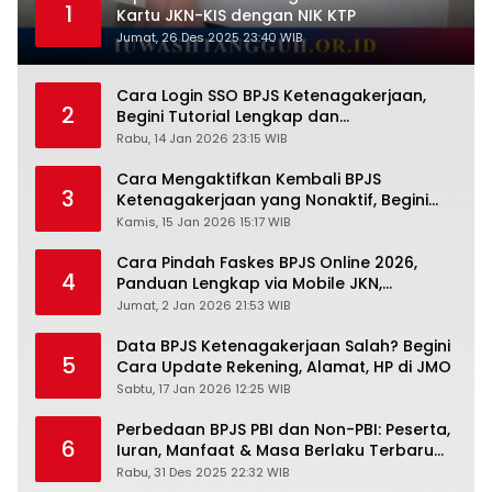
1
Kartu JKN-KIS dengan NIK KTP
Jumat, 26 Des 2025 23:40 WIB
Cara Login SSO BPJS Ketenagakerjaan,
2
Begini Tutorial Lengkap dan
Pengertiannya
Rabu, 14 Jan 2026 23:15 WIB
Cara Mengaktifkan Kembali BPJS
3
Ketenagakerjaan yang Nonaktif, Begini
Panduan Lengkapnya
Kamis, 15 Jan 2026 15:17 WIB
Cara Pindah Faskes BPJS Online 2026,
4
Panduan Lengkap via Mobile JKN,
PANDAWA & Offiline Kantor Cabang
Jumat, 2 Jan 2026 21:53 WIB
Data BPJS Ketenagakerjaan Salah? Begini
5
Cara Update Rekening, Alamat, HP di JMO
Sabtu, 17 Jan 2026 12:25 WIB
Perbedaan BPJS PBI dan Non-PBI: Peserta,
6
Iuran, Manfaat & Masa Berlaku Terbaru
2026
Rabu, 31 Des 2025 22:32 WIB