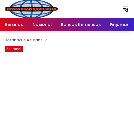
Langsung
ke
konten
Beranda
Nasional
Bansos Kemensos
Pinjaman O
Beranda
Asuransi
Asuransi