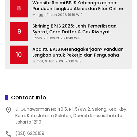
Website Resmi BPJS Ketenagakerjaan:
8
Panduan Lengkap Akses dan Fitur Online
Minggu, 11 Jan 2026 19:19 WIB
Skrining BPJS 2026: Jenis Pemeriksaan,
9
Syarat, Cara Daftar & Cek Riwayat
Kesehatan Gratis
Senin, 29 Des 2025 11:49 WIB
Apa Itu BPJS Ketenagakerjaan? Panduan
10
Lengkap untuk Pekerja dan Pengusaha
Jumat, 9 Jan 2026 20:10 WIB
Contact Info
Jl. Gunawarman No.40 5, RT.5/RW.2, Selong, Kec. Kby.
Baru, Kota Jakarta Selatan, Daerah Khusus Ibukota
Jakarta 12110
(021) 6220109