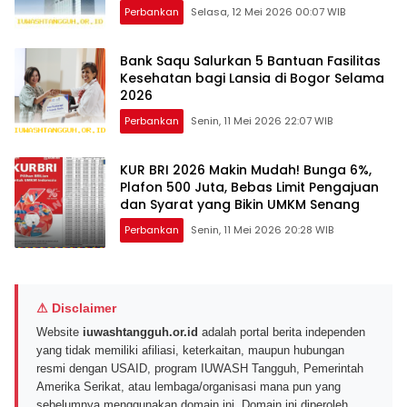
Perbankan
Selasa, 12 Mei 2026 00:07 WIB
Bank Saqu Salurkan 5 Bantuan Fasilitas
Kesehatan bagi Lansia di Bogor Selama
2026
Perbankan
Senin, 11 Mei 2026 22:07 WIB
KUR BRI 2026 Makin Mudah! Bunga 6%,
Plafon 500 Juta, Bebas Limit Pengajuan
dan Syarat yang Bikin UMKM Senang
Perbankan
Senin, 11 Mei 2026 20:28 WIB
⚠ Disclaimer
Website
iuwashtangguh.or.id
adalah portal berita independen
yang tidak memiliki afiliasi, keterkaitan, maupun hubungan
resmi dengan USAID, program IUWASH Tangguh, Pemerintah
Amerika Serikat, atau lembaga/organisasi mana pun yang
sebelumnya menggunakan domain ini. Domain ini diperoleh