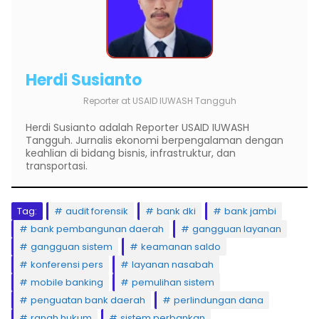
Herdi Susianto
Reporter
at
USAID IUWASH Tangguh
Herdi Susianto adalah Reporter USAID IUWASH
Tangguh. Jurnalis ekonomi berpengalaman dengan
keahlian di bidang bisnis, infrastruktur, dan
transportasi.
Tag:
audit forensik
bank dki
bank jambi
bank pembangunan daerah
gangguan layanan
gangguan sistem
keamanan saldo
konferensi pers
layanan nasabah
mobile banking
pemulihan sistem
penguatan bank daerah
perlindungan dana
ranah hukum
sistem perbankan