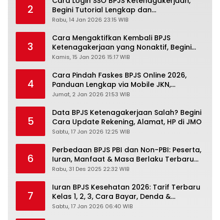
Cara Login SSO BPJS Ketenagakerjaan,
2
Begini Tutorial Lengkap dan
Pengertiannya
Rabu, 14 Jan 2026 23:15 WIB
Cara Mengaktifkan Kembali BPJS
3
Ketenagakerjaan yang Nonaktif, Begini
Panduan Lengkapnya
Kamis, 15 Jan 2026 15:17 WIB
Cara Pindah Faskes BPJS Online 2026,
4
Panduan Lengkap via Mobile JKN,
PANDAWA & Offiline Kantor Cabang
Jumat, 2 Jan 2026 21:53 WIB
Data BPJS Ketenagakerjaan Salah? Begini
5
Cara Update Rekening, Alamat, HP di JMO
Sabtu, 17 Jan 2026 12:25 WIB
Perbedaan BPJS PBI dan Non-PBI: Peserta,
6
Iuran, Manfaat & Masa Berlaku Terbaru
2026
Rabu, 31 Des 2025 22:32 WIB
Iuran BPJS Kesehatan 2026: Tarif Terbaru
7
Kelas 1, 2, 3, Cara Bayar, Denda &
Panduan Lengkap Peserta JKN-KIS
Sabtu, 17 Jan 2026 06:40 WIB