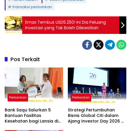
transaksi perbankan
Emas Tembus USD5.250! Ini Dia Peluang
Investasi yang Tak Boleh Dilewatkan
Pos Terkait
Perbankan
Perbankan
Bank Saqu Salurkan 5
Strategi Pertumbuhan
Bantuan Fasilitas
Bisnis Global Citi dalam
Kesehatan bagi Lansia di
Ajang Investor Day 2026 di
Bogor Selama 2026
New York