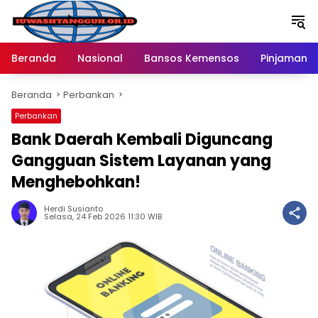
Langsung
ke
konten
Beranda
Nasional
Bansos Kemensos
Pinjaman O
Beranda
Perbankan
Perbankan
Bank Daerah Kembali Diguncang
Gangguan Sistem Layanan yang
Menghebohkan!
Herdi Susianto
Selasa, 24 Feb 2026 11:30 WIB