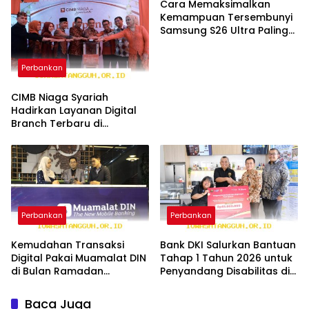
Cara Memaksimalkan
Kemampuan Tersembunyi
Samsung S26 Ultra Paling
Canggih Tahun 2026
Perbankan
CIMB Niaga Syariah
Hadirkan Layanan Digital
Branch Terbaru di
Surabaya Sepanjang 2026
Perbankan
Perbankan
Kemudahan Transaksi
Bank DKI Salurkan Bantuan
Digital Pakai Muamalat DIN
Tahap 1 Tahun 2026 untuk
di Bulan Ramadan
Penyandang Disabilitas di
Sepanjang Tahun 2026
Wilayah Jakarta
Baca Juga