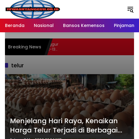
Langsung
ke
konten
Beranda
Nasional
Bansos Kemensos
Pinjaman O
 46 Persen Buah Anggur
Breaking News
ypermart Spesial 12-13
telur
Menjelang Hari Raya, Kenaikan
Harga Telur Terjadi di Berbagai