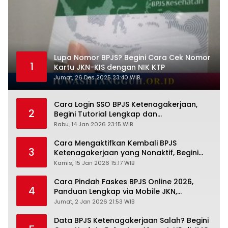
Lupa Nomor BPJS? Begini Cara Cek Nomor
1
Kartu JKN-KIS dengan NIK KTP
Jumat, 26 Des 2025 23:40 WIB
Cara Login SSO BPJS Ketenagakerjaan,
2
Begini Tutorial Lengkap dan
Pengertiannya
Rabu, 14 Jan 2026 23:15 WIB
Cara Mengaktifkan Kembali BPJS
3
Ketenagakerjaan yang Nonaktif, Begini
Panduan Lengkapnya
Kamis, 15 Jan 2026 15:17 WIB
Cara Pindah Faskes BPJS Online 2026,
4
Panduan Lengkap via Mobile JKN,
PANDAWA & Offiline Kantor Cabang
Jumat, 2 Jan 2026 21:53 WIB
Data BPJS Ketenagakerjaan Salah? Begini