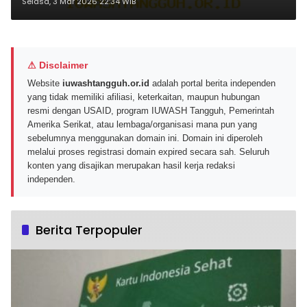
Wilayah Indonesia
Selasa, 3 Mar 2026 22:34 WIB
⚠ Disclaimer
Website
iuwashtangguh.or.id
adalah portal berita independen
yang tidak memiliki afiliasi, keterkaitan, maupun hubungan
resmi dengan USAID, program IUWASH Tangguh, Pemerintah
Amerika Serikat, atau lembaga/organisasi mana pun yang
sebelumnya menggunakan domain ini. Domain ini diperoleh
melalui proses registrasi domain expired secara sah. Seluruh
konten yang disajikan merupakan hasil kerja redaksi
independen.
Berita Terpopuler