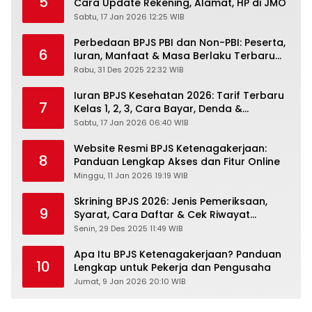
5
Cara Update Rekening, Alamat, HP di JMO
Sabtu, 17 Jan 2026 12:25 WIB
Perbedaan BPJS PBI dan Non-PBI: Peserta,
6
Iuran, Manfaat & Masa Berlaku Terbaru
2026
Rabu, 31 Des 2025 22:32 WIB
Iuran BPJS Kesehatan 2026: Tarif Terbaru
7
Kelas 1, 2, 3, Cara Bayar, Denda &
Panduan Lengkap Peserta JKN-KIS
Sabtu, 17 Jan 2026 06:40 WIB
Website Resmi BPJS Ketenagakerjaan:
8
Panduan Lengkap Akses dan Fitur Online
Minggu, 11 Jan 2026 19:19 WIB
Skrining BPJS 2026: Jenis Pemeriksaan,
9
Syarat, Cara Daftar & Cek Riwayat
Kesehatan Gratis
Senin, 29 Des 2025 11:49 WIB
Apa Itu BPJS Ketenagakerjaan? Panduan
10
Lengkap untuk Pekerja dan Pengusaha
Jumat, 9 Jan 2026 20:10 WIB