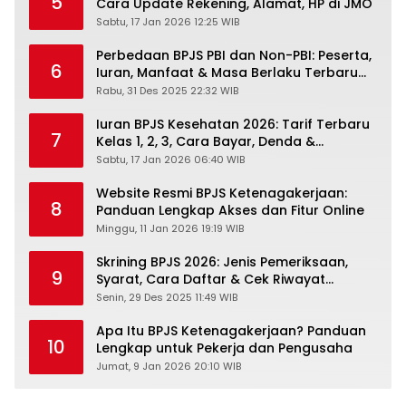
5
Cara Update Rekening, Alamat, HP di JMO
Sabtu, 17 Jan 2026 12:25 WIB
Perbedaan BPJS PBI dan Non-PBI: Peserta,
6
Iuran, Manfaat & Masa Berlaku Terbaru
2026
Rabu, 31 Des 2025 22:32 WIB
Iuran BPJS Kesehatan 2026: Tarif Terbaru
7
Kelas 1, 2, 3, Cara Bayar, Denda &
Panduan Lengkap Peserta JKN-KIS
Sabtu, 17 Jan 2026 06:40 WIB
Website Resmi BPJS Ketenagakerjaan:
8
Panduan Lengkap Akses dan Fitur Online
Minggu, 11 Jan 2026 19:19 WIB
Skrining BPJS 2026: Jenis Pemeriksaan,
9
Syarat, Cara Daftar & Cek Riwayat
Kesehatan Gratis
Senin, 29 Des 2025 11:49 WIB
Apa Itu BPJS Ketenagakerjaan? Panduan
10
Lengkap untuk Pekerja dan Pengusaha
Jumat, 9 Jan 2026 20:10 WIB