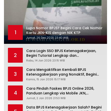
Lupa Nomor BPJS? Begini Cara Cek Nomor
1
Kartu JKN-KIS dengan NIK KTP
Jumat, 26 Des 2025 23:40 WIB
Cara Login SSO BPJS Ketenagakerjaan,
2
Begini Tutorial Lengkap dan
Pengertiannya
Rabu, 14 Jan 2026 23:15 WIB
Cara Mengaktifkan Kembali BPJS
3
Ketenagakerjaan yang Nonaktif, Begini
Panduan Lengkapnya
Kamis, 15 Jan 2026 15:17 WIB
Cara Pindah Faskes BPJS Online 2026,
4
Panduan Lengkap via Mobile JKN,
PANDAWA & Offiline Kantor Cabang
Jumat, 2 Jan 2026 21:53 WIB
Data BPJS Ketenagakerjaan Salah? Begini