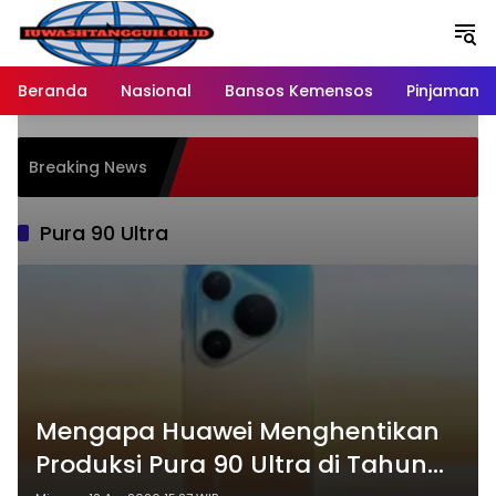
Langsung
ke
konten
Beranda
Nasional
Bansos Kemensos
Pinjaman O
Breaking News
Pura 90 Ultra
Mengapa Huawei Menghentikan
Produksi Pura 90 Ultra di Tahun