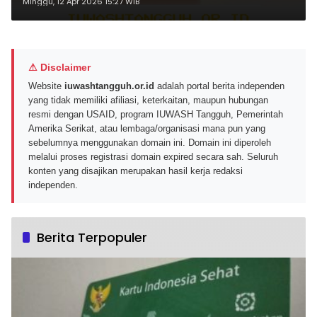
2026? Simak Penyebabnya!
Minggu, 12 Apr 2026 15:27 WIB
⚠ Disclaimer
Website
iuwashtangguh.or.id
adalah portal berita independen
yang tidak memiliki afiliasi, keterkaitan, maupun hubungan
resmi dengan USAID, program IUWASH Tangguh, Pemerintah
Amerika Serikat, atau lembaga/organisasi mana pun yang
sebelumnya menggunakan domain ini. Domain ini diperoleh
melalui proses registrasi domain expired secara sah. Seluruh
konten yang disajikan merupakan hasil kerja redaksi
independen.
Berita Terpopuler