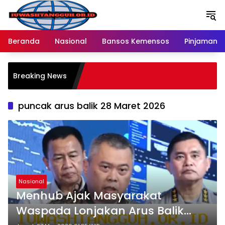
Langsung
ke
konten
Beranda
Nasional
Bansos Kemensos
Pinjaman O
P
Breaking News
M
R
puncak arus balik 28 Maret 2026
Nasional
Menhub Ajak Masyarakat
Waspada Lonjakan Arus Balik