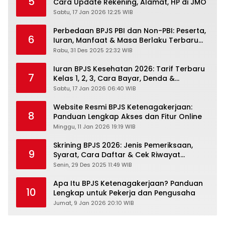
5
Cara Update Rekening, Alamat, HP di JMO
Sabtu, 17 Jan 2026 12:25 WIB
Perbedaan BPJS PBI dan Non-PBI: Peserta,
6
Iuran, Manfaat & Masa Berlaku Terbaru
2026
Rabu, 31 Des 2025 22:32 WIB
Iuran BPJS Kesehatan 2026: Tarif Terbaru
7
Kelas 1, 2, 3, Cara Bayar, Denda &
Panduan Lengkap Peserta JKN-KIS
Sabtu, 17 Jan 2026 06:40 WIB
Website Resmi BPJS Ketenagakerjaan:
8
Panduan Lengkap Akses dan Fitur Online
Minggu, 11 Jan 2026 19:19 WIB
Skrining BPJS 2026: Jenis Pemeriksaan,
9
Syarat, Cara Daftar & Cek Riwayat
Kesehatan Gratis
Senin, 29 Des 2025 11:49 WIB
Apa Itu BPJS Ketenagakerjaan? Panduan
10
Lengkap untuk Pekerja dan Pengusaha
Jumat, 9 Jan 2026 20:10 WIB