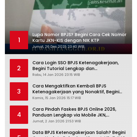
Lupa Nomor BPJS? Begini Cara Cek Nomor
1
Kartu JKN-KIS dengan NIK KTP
Jumat, 26 Des 2025 23:40 WIB
Cara Login SSO BPJS Ketenagakerjaan,
2
Begini Tutorial Lengkap dan
Pengertiannya
Rabu, 14 Jan 2026 23:15 WIB
Cara Mengaktifkan Kembali BPJS
3
Ketenagakerjaan yang Nonaktif, Begini
Panduan Lengkapnya
Kamis, 15 Jan 2026 15:17 WIB
Cara Pindah Faskes BPJS Online 2026,
4
Panduan Lengkap via Mobile JKN,
PANDAWA & Offiline Kantor Cabang
Jumat, 2 Jan 2026 21:53 WIB
Data BPJS Ketenagakerjaan Salah? Begini