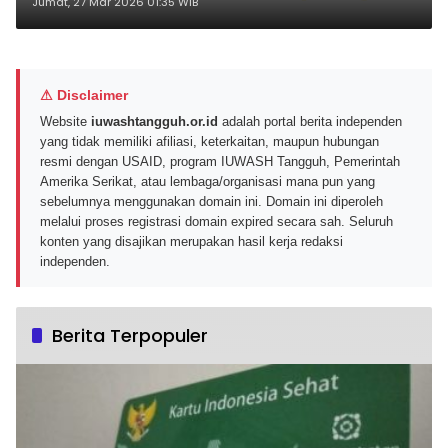
pada 28-29 Maret Mendatang
Jumat, 27 Mar 2026 01:35 WIB
⚠ Disclaimer
Website
iuwashtangguh.or.id
adalah portal berita independen
yang tidak memiliki afiliasi, keterkaitan, maupun hubungan
resmi dengan USAID, program IUWASH Tangguh, Pemerintah
Amerika Serikat, atau lembaga/organisasi mana pun yang
sebelumnya menggunakan domain ini. Domain ini diperoleh
melalui proses registrasi domain expired secara sah. Seluruh
konten yang disajikan merupakan hasil kerja redaksi
independen.
Berita Terpopuler