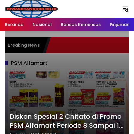
Langsung
ke
konten
Beranda
Nasional
Bansos Kemensos
Pinjaman O
Breaking News
PSM Alfamart
Diskon Spesial 2 Chitato di Promo
PSM Alfamart Periode 8 Sampai 15