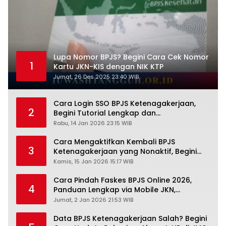
Lupa Nomor BPJS? Begini Cara Cek Nomor
1
Kartu JKN-KIS dengan NIK KTP
Jumat, 26 Des 2025 23:40 WIB
Cara Login SSO BPJS Ketenagakerjaan,
2
Begini Tutorial Lengkap dan
Pengertiannya
Rabu, 14 Jan 2026 23:15 WIB
Cara Mengaktifkan Kembali BPJS
3
Ketenagakerjaan yang Nonaktif, Begini
Panduan Lengkapnya
Kamis, 15 Jan 2026 15:17 WIB
Cara Pindah Faskes BPJS Online 2026,
4
Panduan Lengkap via Mobile JKN,
PANDAWA & Offiline Kantor Cabang
Jumat, 2 Jan 2026 21:53 WIB
Data BPJS Ketenagakerjaan Salah? Begini