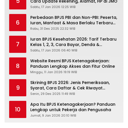
5
Cara Update Rekening, Alamat, HP di JMO
Sabtu, 17 Jan 2026 12:25 WIB
Perbedaan BPJS PBI dan Non-PBI: Peserta,
6
Iuran, Manfaat & Masa Berlaku Terbaru
2026
Rabu, 31 Des 2025 22:32 WIB
Iuran BPJS Kesehatan 2026: Tarif Terbaru
7
Kelas 1, 2, 3, Cara Bayar, Denda &
Panduan Lengkap Peserta JKN-KIS
Sabtu, 17 Jan 2026 06:40 WIB
Website Resmi BPJS Ketenagakerjaan:
8
Panduan Lengkap Akses dan Fitur Online
Minggu, 11 Jan 2026 19:19 WIB
Skrining BPJS 2026: Jenis Pemeriksaan,
9
Syarat, Cara Daftar & Cek Riwayat
Kesehatan Gratis
Senin, 29 Des 2025 11:49 WIB
Apa Itu BPJS Ketenagakerjaan? Panduan
10
Lengkap untuk Pekerja dan Pengusaha
Jumat, 9 Jan 2026 20:10 WIB