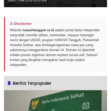
Mei 2026 Jadi Murah
Senin, 11 Mei 2026 16:00 WIB
⚠ Disclaimer
Website
iuwashtangguh.or.id
adalah portal berita independen
yang tidak memiliki afiliasi, keterkaitan, maupun hubungan
resmi dengan USAID, program IUWASH Tangguh, Pemerintah
Amerika Serikat, atau lembaga/organisasi mana pun yang
sebelumnya menggunakan domain ini. Domain ini diperoleh
melalui proses registrasi domain expired secara sah. Seluruh
konten yang disajikan merupakan hasil kerja redaksi
independen.
Berita Terpopuler