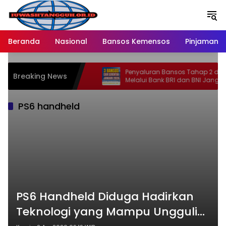
Langsung
ke
konten
Beranda
Nasional
Bansos Kemensos
Pinjaman O
Penyaluran Bansos Tahap 2 di 2026
Breaking News
Melalui Bank BRI dan BNI Jangkau
Ratusan Wilayah Baru
PS6 handheld
PS6 Handheld Diduga Hadirkan
Teknologi yang Mampu Ungguli