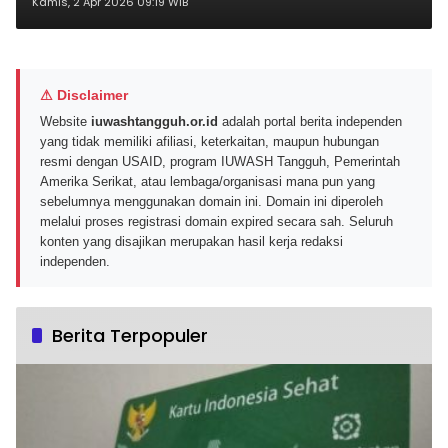
DLSS 4.5 dari NVIDIA
Kamis, 2 Apr 2026 09:19 WIB
⚠ Disclaimer
Website
iuwashtangguh.or.id
adalah portal berita independen
yang tidak memiliki afiliasi, keterkaitan, maupun hubungan
resmi dengan USAID, program IUWASH Tangguh, Pemerintah
Amerika Serikat, atau lembaga/organisasi mana pun yang
sebelumnya menggunakan domain ini. Domain ini diperoleh
melalui proses registrasi domain expired secara sah. Seluruh
konten yang disajikan merupakan hasil kerja redaksi
independen.
Berita Terpopuler