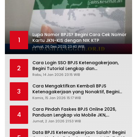
Lupa Nomor BPJS? Begini Cara Cek Nomor
1
Kartu JKN-KIS dengan NIK KTP
Jumat, 26 Des 2025 23:40 WIB
Cara Login SSO BPJS Ketenagakerjaan,
2
Begini Tutorial Lengkap dan
Pengertiannya
Rabu, 14 Jan 2026 23:15 WIB
Cara Mengaktifkan Kembali BPJS
3
Ketenagakerjaan yang Nonaktif, Begini
Panduan Lengkapnya
Kamis, 15 Jan 2026 15:17 WIB
Cara Pindah Faskes BPJS Online 2026,
4
Panduan Lengkap via Mobile JKN,
PANDAWA & Offiline Kantor Cabang
Jumat, 2 Jan 2026 21:53 WIB
Data BPJS Ketenagakerjaan Salah? Begini