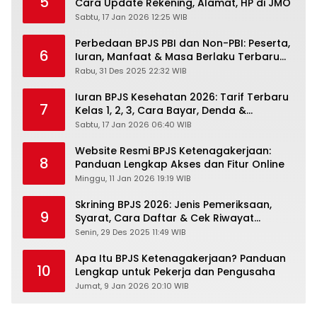
5
Cara Update Rekening, Alamat, HP di JMO
Sabtu, 17 Jan 2026 12:25 WIB
Perbedaan BPJS PBI dan Non-PBI: Peserta,
6
Iuran, Manfaat & Masa Berlaku Terbaru
2026
Rabu, 31 Des 2025 22:32 WIB
Iuran BPJS Kesehatan 2026: Tarif Terbaru
7
Kelas 1, 2, 3, Cara Bayar, Denda &
Panduan Lengkap Peserta JKN-KIS
Sabtu, 17 Jan 2026 06:40 WIB
Website Resmi BPJS Ketenagakerjaan:
8
Panduan Lengkap Akses dan Fitur Online
Minggu, 11 Jan 2026 19:19 WIB
Skrining BPJS 2026: Jenis Pemeriksaan,
9
Syarat, Cara Daftar & Cek Riwayat
Kesehatan Gratis
Senin, 29 Des 2025 11:49 WIB
Apa Itu BPJS Ketenagakerjaan? Panduan
10
Lengkap untuk Pekerja dan Pengusaha
Jumat, 9 Jan 2026 20:10 WIB