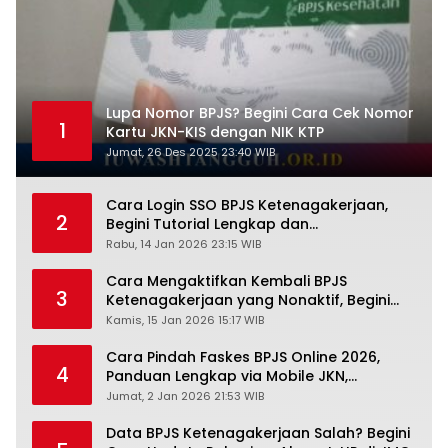
Lupa Nomor BPJS? Begini Cara Cek Nomor
1
Kartu JKN-KIS dengan NIK KTP
Jumat, 26 Des 2025 23:40 WIB
Cara Login SSO BPJS Ketenagakerjaan,
2
Begini Tutorial Lengkap dan
Pengertiannya
Rabu, 14 Jan 2026 23:15 WIB
Cara Mengaktifkan Kembali BPJS
3
Ketenagakerjaan yang Nonaktif, Begini
Panduan Lengkapnya
Kamis, 15 Jan 2026 15:17 WIB
Cara Pindah Faskes BPJS Online 2026,
4
Panduan Lengkap via Mobile JKN,
PANDAWA & Offiline Kantor Cabang
Jumat, 2 Jan 2026 21:53 WIB
Data BPJS Ketenagakerjaan Salah? Begini