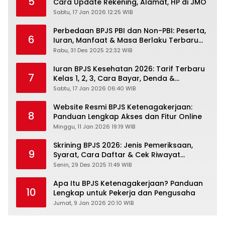
5
Cara Update Rekening, Alamat, HP di JMO
Sabtu, 17 Jan 2026 12:25 WIB
Perbedaan BPJS PBI dan Non-PBI: Peserta,
6
Iuran, Manfaat & Masa Berlaku Terbaru
2026
Rabu, 31 Des 2025 22:32 WIB
Iuran BPJS Kesehatan 2026: Tarif Terbaru
7
Kelas 1, 2, 3, Cara Bayar, Denda &
Panduan Lengkap Peserta JKN-KIS
Sabtu, 17 Jan 2026 06:40 WIB
Website Resmi BPJS Ketenagakerjaan:
8
Panduan Lengkap Akses dan Fitur Online
Minggu, 11 Jan 2026 19:19 WIB
Skrining BPJS 2026: Jenis Pemeriksaan,
9
Syarat, Cara Daftar & Cek Riwayat
Kesehatan Gratis
Senin, 29 Des 2025 11:49 WIB
Apa Itu BPJS Ketenagakerjaan? Panduan
10
Lengkap untuk Pekerja dan Pengusaha
Jumat, 9 Jan 2026 20:10 WIB