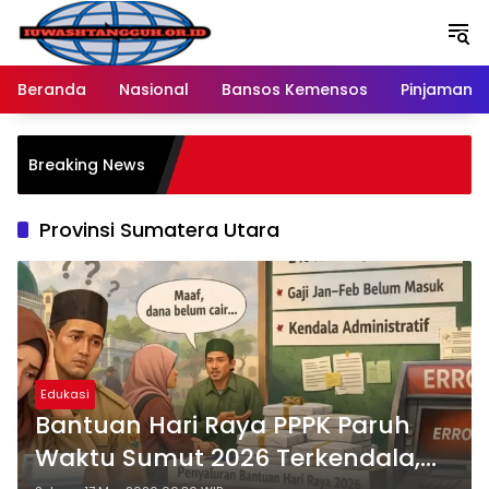
Langsung
ke
konten
Beranda
Nasional
Bansos Kemensos
Pinjaman O
P
Breaking News
M
R
Provinsi Sumatera Utara
Edukasi
Bantuan Hari Raya PPPK Paruh
Waktu Sumut 2026 Terkendala,