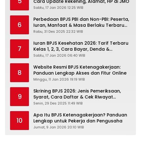
5
Cara Update Rekening, Alamat, HP di JMO
Sabtu, 17 Jan 2026 12:25 WIB
Perbedaan BPJS PBI dan Non-PBI: Peserta,
6
Iuran, Manfaat & Masa Berlaku Terbaru
2026
Rabu, 31 Des 2025 22:32 WIB
Iuran BPJS Kesehatan 2026: Tarif Terbaru
7
Kelas 1, 2, 3, Cara Bayar, Denda &
Panduan Lengkap Peserta JKN-KIS
Sabtu, 17 Jan 2026 06:40 WIB
Website Resmi BPJS Ketenagakerjaan:
8
Panduan Lengkap Akses dan Fitur Online
Minggu, 11 Jan 2026 19:19 WIB
Skrining BPJS 2026: Jenis Pemeriksaan,
9
Syarat, Cara Daftar & Cek Riwayat
Kesehatan Gratis
Senin, 29 Des 2025 11:49 WIB
Apa Itu BPJS Ketenagakerjaan? Panduan
10
Lengkap untuk Pekerja dan Pengusaha
Jumat, 9 Jan 2026 20:10 WIB