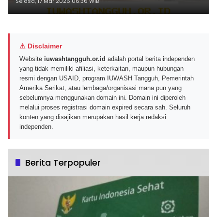
240 Rekening Diperiksa, Gaji
Selasa, 17 Mar 2026 06:36 WIB
Januari–Februari Masih Belum
Lunas
⚠ Disclaimer
Website
iuwashtangguh.or.id
adalah portal berita independen
yang tidak memiliki afiliasi, keterkaitan, maupun hubungan
resmi dengan USAID, program IUWASH Tangguh, Pemerintah
Amerika Serikat, atau lembaga/organisasi mana pun yang
sebelumnya menggunakan domain ini. Domain ini diperoleh
melalui proses registrasi domain expired secara sah. Seluruh
konten yang disajikan merupakan hasil kerja redaksi
independen.
Berita Terpopuler