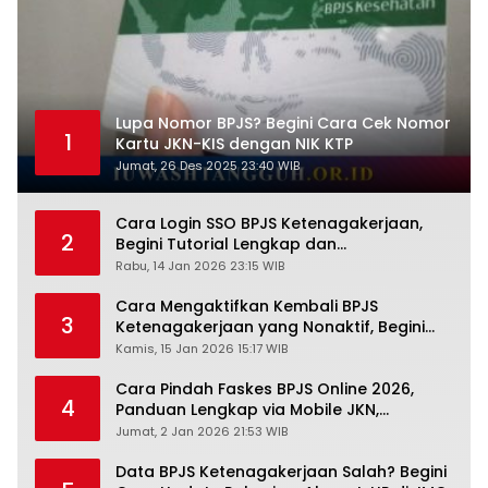
Lupa Nomor BPJS? Begini Cara Cek Nomor
1
Kartu JKN-KIS dengan NIK KTP
Jumat, 26 Des 2025 23:40 WIB
Cara Login SSO BPJS Ketenagakerjaan,
2
Begini Tutorial Lengkap dan
Pengertiannya
Rabu, 14 Jan 2026 23:15 WIB
Cara Mengaktifkan Kembali BPJS
3
Ketenagakerjaan yang Nonaktif, Begini
Panduan Lengkapnya
Kamis, 15 Jan 2026 15:17 WIB
Cara Pindah Faskes BPJS Online 2026,
4
Panduan Lengkap via Mobile JKN,
PANDAWA & Offiline Kantor Cabang
Jumat, 2 Jan 2026 21:53 WIB
Data BPJS Ketenagakerjaan Salah? Begini