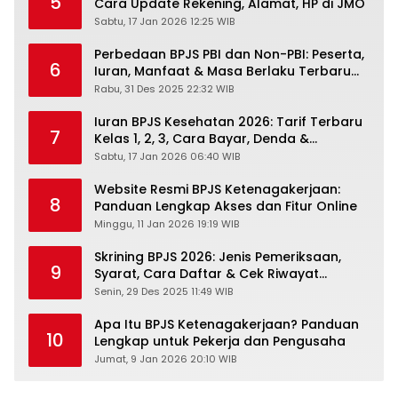
5
Cara Update Rekening, Alamat, HP di JMO
Sabtu, 17 Jan 2026 12:25 WIB
Perbedaan BPJS PBI dan Non-PBI: Peserta,
6
Iuran, Manfaat & Masa Berlaku Terbaru
2026
Rabu, 31 Des 2025 22:32 WIB
Iuran BPJS Kesehatan 2026: Tarif Terbaru
7
Kelas 1, 2, 3, Cara Bayar, Denda &
Panduan Lengkap Peserta JKN-KIS
Sabtu, 17 Jan 2026 06:40 WIB
Website Resmi BPJS Ketenagakerjaan:
8
Panduan Lengkap Akses dan Fitur Online
Minggu, 11 Jan 2026 19:19 WIB
Skrining BPJS 2026: Jenis Pemeriksaan,
9
Syarat, Cara Daftar & Cek Riwayat
Kesehatan Gratis
Senin, 29 Des 2025 11:49 WIB
Apa Itu BPJS Ketenagakerjaan? Panduan
10
Lengkap untuk Pekerja dan Pengusaha
Jumat, 9 Jan 2026 20:10 WIB