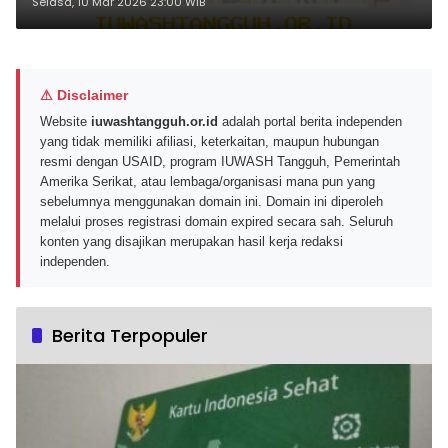
Sebesar 6,15% pada Awal 2026 Ini
Selasa, 10 Mar 2026 23:00 WIB
Respons Mereka
⚠ Disclaimer
Website
iuwashtangguh.or.id
adalah portal berita independen
yang tidak memiliki afiliasi, keterkaitan, maupun hubungan
resmi dengan USAID, program IUWASH Tangguh, Pemerintah
Amerika Serikat, atau lembaga/organisasi mana pun yang
sebelumnya menggunakan domain ini. Domain ini diperoleh
melalui proses registrasi domain expired secara sah. Seluruh
konten yang disajikan merupakan hasil kerja redaksi
independen.
Berita Terpopuler