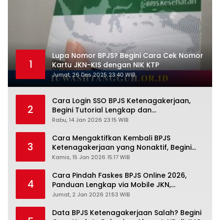
Lupa Nomor BPJS? Begini Cara Cek Nomor
1
Kartu JKN-KIS dengan NIK KTP
Jumat, 26 Des 2025 23:40 WIB
Cara Login SSO BPJS Ketenagakerjaan,
2
Begini Tutorial Lengkap dan
Pengertiannya
Rabu, 14 Jan 2026 23:15 WIB
Cara Mengaktifkan Kembali BPJS
3
Ketenagakerjaan yang Nonaktif, Begini
Panduan Lengkapnya
Kamis, 15 Jan 2026 15:17 WIB
Cara Pindah Faskes BPJS Online 2026,
4
Panduan Lengkap via Mobile JKN,
PANDAWA & Offiline Kantor Cabang
Jumat, 2 Jan 2026 21:53 WIB
Data BPJS Ketenagakerjaan Salah? Begini