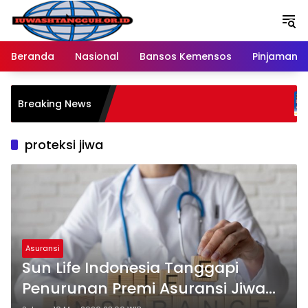
Langsung
ke
konten
Beranda
Nasional
Bansos Kemensos
Pinjaman O
Pe
Breaking News
Me
Ra
proteksi jiwa
Asuransi
Sun Life Indonesia Tanggapi
Penurunan Premi Asuransi Jiwa