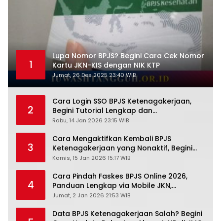
Lupa Nomor BPJS? Begini Cara Cek Nomor
1
Kartu JKN-KIS dengan NIK KTP
Jumat, 26 Des 2025 23:40 WIB
Cara Login SSO BPJS Ketenagakerjaan,
2
Begini Tutorial Lengkap dan
Pengertiannya
Rabu, 14 Jan 2026 23:15 WIB
Cara Mengaktifkan Kembali BPJS
3
Ketenagakerjaan yang Nonaktif, Begini
Panduan Lengkapnya
Kamis, 15 Jan 2026 15:17 WIB
Cara Pindah Faskes BPJS Online 2026,
4
Panduan Lengkap via Mobile JKN,
PANDAWA & Offiline Kantor Cabang
Jumat, 2 Jan 2026 21:53 WIB
Data BPJS Ketenagakerjaan Salah? Begini