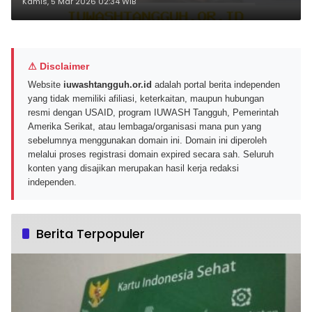
Transformasi Digital
Kamis, 5 Mar 2026 02:34 WIB
⚠ Disclaimer
Website
iuwashtangguh.or.id
adalah portal berita independen
yang tidak memiliki afiliasi, keterkaitan, maupun hubungan
resmi dengan USAID, program IUWASH Tangguh, Pemerintah
Amerika Serikat, atau lembaga/organisasi mana pun yang
sebelumnya menggunakan domain ini. Domain ini diperoleh
melalui proses registrasi domain expired secara sah. Seluruh
konten yang disajikan merupakan hasil kerja redaksi
independen.
Berita Terpopuler