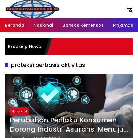
Langsung
ke
konten
Beranda
Nasional
Bansos Kemensos
Pinjaman O
P
Breaking News
M
R
proteksi berbasis aktivitas
Nasional
Perubahan Perilaku Konsumen
Dorong Industri Asuransi Menuju