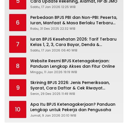
5
Cara Update Rekening, Alamat, HP di JMO
Sabtu, 17 Jan 2026 12:25 WIB
Perbedaan BPJS PBI dan Non-PBI: Peserta,
6
Iuran, Manfaat & Masa Berlaku Terbaru
2026
Rabu, 31 Des 2025 22:32 WIB
Iuran BPJS Kesehatan 2026: Tarif Terbaru
7
Kelas 1, 2, 3, Cara Bayar, Denda &
Panduan Lengkap Peserta JKN-KIS
Sabtu, 17 Jan 2026 06:40 WIB
Website Resmi BPJS Ketenagakerjaan:
8
Panduan Lengkap Akses dan Fitur Online
Minggu, 11 Jan 2026 19:19 WIB
Skrining BPJS 2026: Jenis Pemeriksaan,
9
Syarat, Cara Daftar & Cek Riwayat
Kesehatan Gratis
Senin, 29 Des 2025 11:49 WIB
Apa Itu BPJS Ketenagakerjaan? Panduan
10
Lengkap untuk Pekerja dan Pengusaha
Jumat, 9 Jan 2026 20:10 WIB