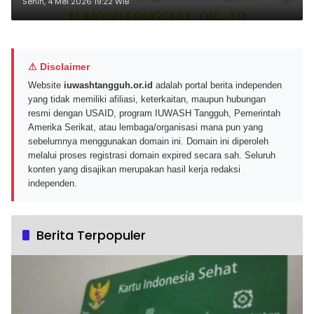
CPNS Tahun 2026 Terbaru
Senin, 4 Mei 2026 19:22 WIB
⚠ Disclaimer
Website
iuwashtangguh.or.id
adalah portal berita independen
yang tidak memiliki afiliasi, keterkaitan, maupun hubungan
resmi dengan USAID, program IUWASH Tangguh, Pemerintah
Amerika Serikat, atau lembaga/organisasi mana pun yang
sebelumnya menggunakan domain ini. Domain ini diperoleh
melalui proses registrasi domain expired secara sah. Seluruh
konten yang disajikan merupakan hasil kerja redaksi
independen.
Berita Terpopuler