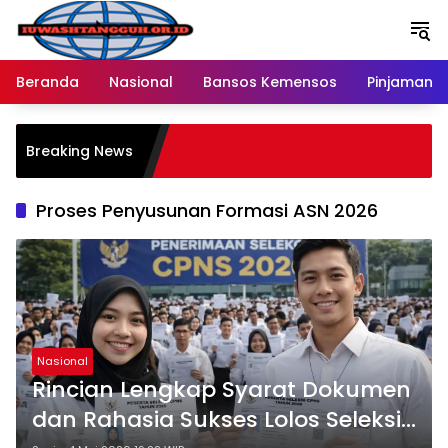
Langsung
ke
konten
Beranda
Nasional
Bansos Kemensos
Pinjaman O
Breaking News
Proses Penyusunan Formasi ASN 2026
Nasional
Rincian Lengkap Syarat Dokumen
dan Rahasia Sukses Lolos Seleksi