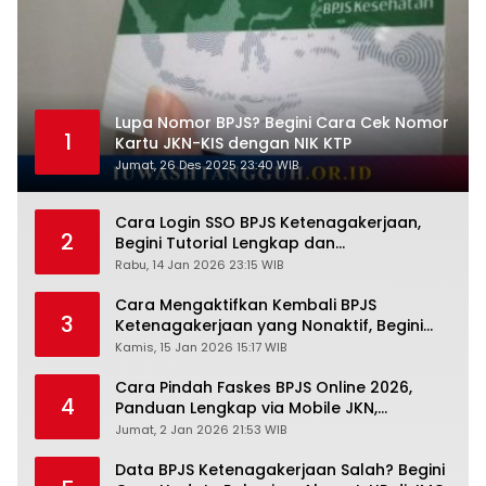
Lupa Nomor BPJS? Begini Cara Cek Nomor
1
Kartu JKN-KIS dengan NIK KTP
Jumat, 26 Des 2025 23:40 WIB
Cara Login SSO BPJS Ketenagakerjaan,
2
Begini Tutorial Lengkap dan
Pengertiannya
Rabu, 14 Jan 2026 23:15 WIB
Cara Mengaktifkan Kembali BPJS
3
Ketenagakerjaan yang Nonaktif, Begini
Panduan Lengkapnya
Kamis, 15 Jan 2026 15:17 WIB
Cara Pindah Faskes BPJS Online 2026,
4
Panduan Lengkap via Mobile JKN,
PANDAWA & Offiline Kantor Cabang
Jumat, 2 Jan 2026 21:53 WIB
Data BPJS Ketenagakerjaan Salah? Begini