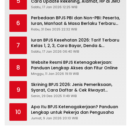
5
Cara Update Rekening, Alamat, HP di JMO
Sabtu, 17 Jan 2026 12:25 WIB
Perbedaan BPJS PBI dan Non-PBI: Peserta,
6
Iuran, Manfaat & Masa Berlaku Terbaru
2026
Rabu, 31 Des 2025 22:32 WIB
Iuran BPJS Kesehatan 2026: Tarif Terbaru
7
Kelas 1, 2, 3, Cara Bayar, Denda &
Panduan Lengkap Peserta JKN-KIS
Sabtu, 17 Jan 2026 06:40 WIB
Website Resmi BPJS Ketenagakerjaan:
8
Panduan Lengkap Akses dan Fitur Online
Minggu, 11 Jan 2026 19:19 WIB
Skrining BPJS 2026: Jenis Pemeriksaan,
9
Syarat, Cara Daftar & Cek Riwayat
Kesehatan Gratis
Senin, 29 Des 2025 11:49 WIB
Apa Itu BPJS Ketenagakerjaan? Panduan
10
Lengkap untuk Pekerja dan Pengusaha
Jumat, 9 Jan 2026 20:10 WIB