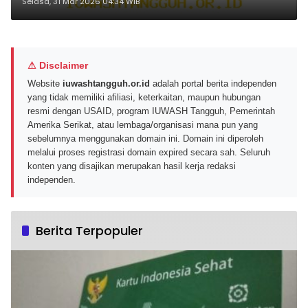
Jadi Tiket Ikut Lari
Selasa, 31 Mar 2026 04:34 WIB
⚠ Disclaimer
Website
iuwashtangguh.or.id
adalah portal berita independen
yang tidak memiliki afiliasi, keterkaitan, maupun hubungan
resmi dengan USAID, program IUWASH Tangguh, Pemerintah
Amerika Serikat, atau lembaga/organisasi mana pun yang
sebelumnya menggunakan domain ini. Domain ini diperoleh
melalui proses registrasi domain expired secara sah. Seluruh
konten yang disajikan merupakan hasil kerja redaksi
independen.
Berita Terpopuler