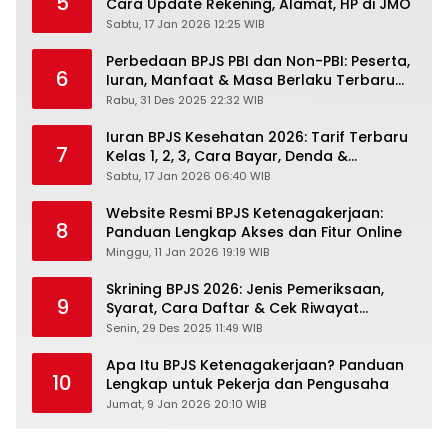
5
Cara Update Rekening, Alamat, HP di JMO
Sabtu, 17 Jan 2026 12:25 WIB
Perbedaan BPJS PBI dan Non-PBI: Peserta,
6
Iuran, Manfaat & Masa Berlaku Terbaru
2026
Rabu, 31 Des 2025 22:32 WIB
Iuran BPJS Kesehatan 2026: Tarif Terbaru
7
Kelas 1, 2, 3, Cara Bayar, Denda &
Panduan Lengkap Peserta JKN-KIS
Sabtu, 17 Jan 2026 06:40 WIB
Website Resmi BPJS Ketenagakerjaan:
8
Panduan Lengkap Akses dan Fitur Online
Minggu, 11 Jan 2026 19:19 WIB
Skrining BPJS 2026: Jenis Pemeriksaan,
9
Syarat, Cara Daftar & Cek Riwayat
Kesehatan Gratis
Senin, 29 Des 2025 11:49 WIB
Apa Itu BPJS Ketenagakerjaan? Panduan
10
Lengkap untuk Pekerja dan Pengusaha
Jumat, 9 Jan 2026 20:10 WIB