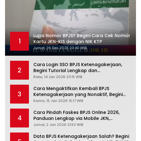
Lupa Nomor BPJS? Begini Cara Cek Nomor
1
Kartu JKN-KIS dengan NIK KTP
Jumat, 26 Des 2025 23:40 WIB
Cara Login SSO BPJS Ketenagakerjaan,
2
Begini Tutorial Lengkap dan
Pengertiannya
Rabu, 14 Jan 2026 23:15 WIB
Cara Mengaktifkan Kembali BPJS
3
Ketenagakerjaan yang Nonaktif, Begini
Panduan Lengkapnya
Kamis, 15 Jan 2026 15:17 WIB
Cara Pindah Faskes BPJS Online 2026,
4
Panduan Lengkap via Mobile JKN,
PANDAWA & Offiline Kantor Cabang
Jumat, 2 Jan 2026 21:53 WIB
Data BPJS Ketenagakerjaan Salah? Begini