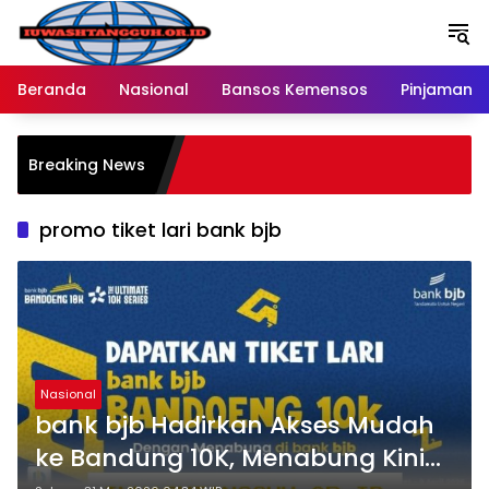
Langsung
ke
konten
Beranda
Nasional
Bansos Kemensos
Pinjaman O
Breaking News
promo tiket lari bank bjb
Nasional
bank bjb Hadirkan Akses Mudah
ke Bandung 10K, Menabung Kini