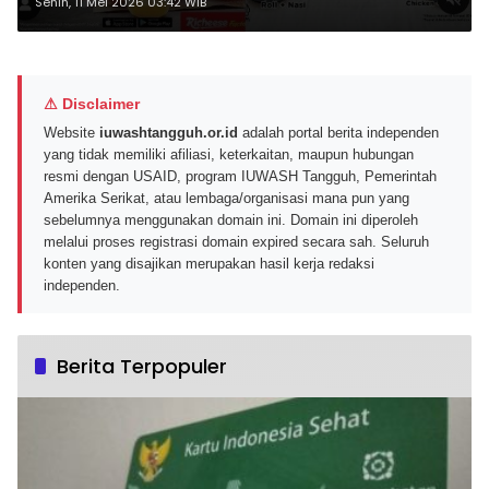
Berbagai Gerai Favorit
Senin, 11 Mei 2026 03:42 WIB
⚠ Disclaimer
Website
iuwashtangguh.or.id
adalah portal berita independen
yang tidak memiliki afiliasi, keterkaitan, maupun hubungan
resmi dengan USAID, program IUWASH Tangguh, Pemerintah
Amerika Serikat, atau lembaga/organisasi mana pun yang
sebelumnya menggunakan domain ini. Domain ini diperoleh
melalui proses registrasi domain expired secara sah. Seluruh
konten yang disajikan merupakan hasil kerja redaksi
independen.
Berita Terpopuler