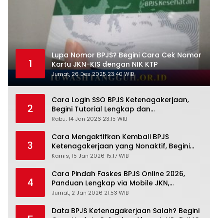
Lupa Nomor BPJS? Begini Cara Cek Nomor
1
Kartu JKN-KIS dengan NIK KTP
Jumat, 26 Des 2025 23:40 WIB
Cara Login SSO BPJS Ketenagakerjaan,
2
Begini Tutorial Lengkap dan
Pengertiannya
Rabu, 14 Jan 2026 23:15 WIB
Cara Mengaktifkan Kembali BPJS
3
Ketenagakerjaan yang Nonaktif, Begini
Panduan Lengkapnya
Kamis, 15 Jan 2026 15:17 WIB
Cara Pindah Faskes BPJS Online 2026,
4
Panduan Lengkap via Mobile JKN,
PANDAWA & Offiline Kantor Cabang
Jumat, 2 Jan 2026 21:53 WIB
Data BPJS Ketenagakerjaan Salah? Begini