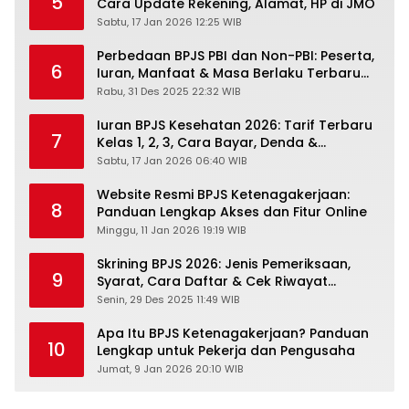
5
Cara Update Rekening, Alamat, HP di JMO
Sabtu, 17 Jan 2026 12:25 WIB
Perbedaan BPJS PBI dan Non-PBI: Peserta,
6
Iuran, Manfaat & Masa Berlaku Terbaru
2026
Rabu, 31 Des 2025 22:32 WIB
Iuran BPJS Kesehatan 2026: Tarif Terbaru
7
Kelas 1, 2, 3, Cara Bayar, Denda &
Panduan Lengkap Peserta JKN-KIS
Sabtu, 17 Jan 2026 06:40 WIB
Website Resmi BPJS Ketenagakerjaan:
8
Panduan Lengkap Akses dan Fitur Online
Minggu, 11 Jan 2026 19:19 WIB
Skrining BPJS 2026: Jenis Pemeriksaan,
9
Syarat, Cara Daftar & Cek Riwayat
Kesehatan Gratis
Senin, 29 Des 2025 11:49 WIB
Apa Itu BPJS Ketenagakerjaan? Panduan
10
Lengkap untuk Pekerja dan Pengusaha
Jumat, 9 Jan 2026 20:10 WIB