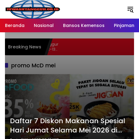
Langsung
ke
konten
Beranda
Nasional
Bansos Kemensos
Pinjaman O
 46 Persen Buah Anggur
Breaking News
ypermart Spesial 12-13
promo McD mei
Daftar 7 Diskon Makanan Spesial
Hari Jumat Selama Mei 2026 di