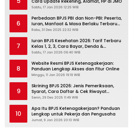
5
Cara Update Rekening, Alamat, HP di JMO
Sabtu, 17 Jan 2026 12:25 WIB
Perbedaan BPJS PBI dan Non-PBI: Peserta,
6
Iuran, Manfaat & Masa Berlaku Terbaru
2026
Rabu, 31 Des 2025 22:32 WIB
Iuran BPJS Kesehatan 2026: Tarif Terbaru
7
Kelas 1, 2, 3, Cara Bayar, Denda &
Panduan Lengkap Peserta JKN-KIS
Sabtu, 17 Jan 2026 06:40 WIB
Website Resmi BPJS Ketenagakerjaan:
8
Panduan Lengkap Akses dan Fitur Online
Minggu, 11 Jan 2026 19:19 WIB
Skrining BPJS 2026: Jenis Pemeriksaan,
9
Syarat, Cara Daftar & Cek Riwayat
Kesehatan Gratis
Senin, 29 Des 2025 11:49 WIB
Apa Itu BPJS Ketenagakerjaan? Panduan
10
Lengkap untuk Pekerja dan Pengusaha
Jumat, 9 Jan 2026 20:10 WIB