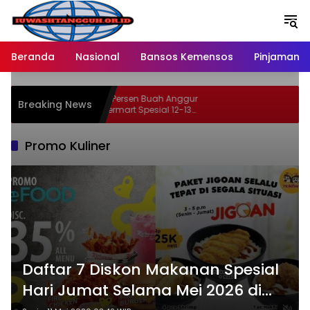
Langsung
ke
konten
Beranda
Nasional
Bansos Kemensos
Pinjaman O
Dapatkan Diskon 46 Persen Buah Anggur
Breaking News
Segar di Promo Hypermart Spesial 12-13
Mei 2026
Promo Kuliner
Daftar 7 Diskon Makanan Spesial
Hari Jumat Selama Mei 2026 di