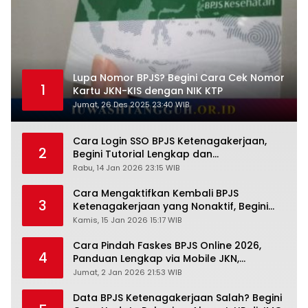
Lupa Nomor BPJS? Begini Cara Cek Nomor
1
Kartu JKN-KIS dengan NIK KTP
Jumat, 26 Des 2025 23:40 WIB
Cara Login SSO BPJS Ketenagakerjaan,
2
Begini Tutorial Lengkap dan
Pengertiannya
Rabu, 14 Jan 2026 23:15 WIB
Cara Mengaktifkan Kembali BPJS
3
Ketenagakerjaan yang Nonaktif, Begini
Panduan Lengkapnya
Kamis, 15 Jan 2026 15:17 WIB
Cara Pindah Faskes BPJS Online 2026,
4
Panduan Lengkap via Mobile JKN,
PANDAWA & Offiline Kantor Cabang
Jumat, 2 Jan 2026 21:53 WIB
Data BPJS Ketenagakerjaan Salah? Begini