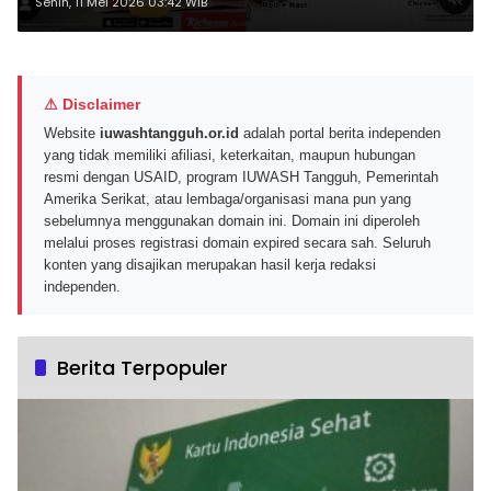
Berbagai Gerai Favorit
Senin, 11 Mei 2026 03:42 WIB
⚠ Disclaimer
Website
iuwashtangguh.or.id
adalah portal berita independen
yang tidak memiliki afiliasi, keterkaitan, maupun hubungan
resmi dengan USAID, program IUWASH Tangguh, Pemerintah
Amerika Serikat, atau lembaga/organisasi mana pun yang
sebelumnya menggunakan domain ini. Domain ini diperoleh
melalui proses registrasi domain expired secara sah. Seluruh
konten yang disajikan merupakan hasil kerja redaksi
independen.
Berita Terpopuler