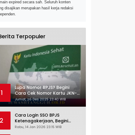
main expired secara sah. Seluruh konten
ng disajikan merupakan hasil kerja redaksi
dependen.
Berita Terpopuler
Lupa Nomor BPJS? Begini
1
Cara Cek Nomor Kartu JKN-
KIS dengan NIK KTP
Jumat, 26 Des 2025 23:40 WIB
Cara Login SSO BPJS
2
Ketenagakerjaan, Begini
Tutorial Lengkap dan
Rabu, 14 Jan 2026 23:15 WIB
Pengertiannya