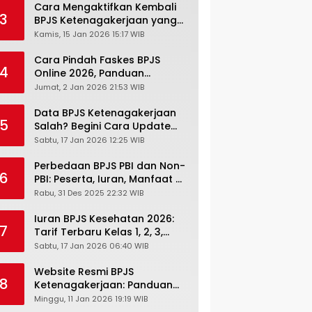
Cara Mengaktifkan Kembali
3
BPJS Ketenagakerjaan yang
Nonaktif, Begini Panduan
Kamis, 15 Jan 2026 15:17 WIB
Lengkapnya
Cara Pindah Faskes BPJS
4
Online 2026, Panduan
Lengkap via Mobile JKN,
Jumat, 2 Jan 2026 21:53 WIB
PANDAWA & Offiline Kantor
Cabang
Data BPJS Ketenagakerjaan
5
Salah? Begini Cara Update
Rekening, Alamat, HP di JMO
Sabtu, 17 Jan 2026 12:25 WIB
Perbedaan BPJS PBI dan Non-
6
PBI: Peserta, Iuran, Manfaat &
Masa Berlaku Terbaru 2026
Rabu, 31 Des 2025 22:32 WIB
Iuran BPJS Kesehatan 2026:
7
Tarif Terbaru Kelas 1, 2, 3,
Cara Bayar, Denda &
Sabtu, 17 Jan 2026 06:40 WIB
Panduan Lengkap Peserta
JKN-KIS
Website Resmi BPJS
8
Ketenagakerjaan: Panduan
Lengkap Akses dan Fitur
Minggu, 11 Jan 2026 19:19 WIB
Online