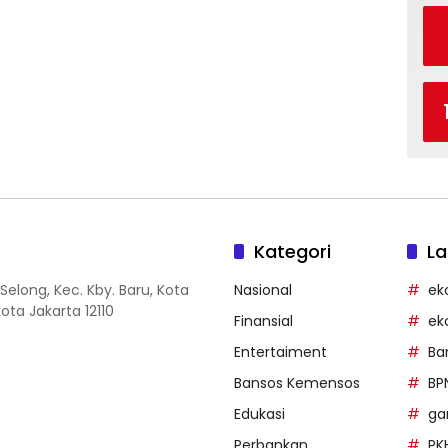
Kategori
La
Selong, Kec. Kby. Baru, Kota
Nasional
ek
ota Jakarta 12110
Finansial
ek
Entertaiment
Ba
Bansos Kemensos
BP
Edukasi
g
Perbankan
PK