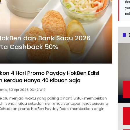
do
ya
in
 HokBen dan Bank Saqu 2026
rta Cashback 50%
skon 4 Hari Promo Payday HokBen Edisi
 Berdua Hanya 40 Ribuan Saja
Kamis, 30 Apr 2026 03:42 WIB
lalu menjadi waktu yang paling dinanti untuk memberikan
diri sendiri atau sekadar menikmati santapan lezat bersama
. Kehadiran promo HokBen Payday Deals memberikan angin