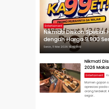
Entertaiment
Nikmati Diskon Spesial
dengan Harga 9.900 Se
Senin, 11 Mei 2026 16:42 WIB
Nikmati Di
2026 Makan
Entertaiment
Momen gajian se
apresiasi pada 
orang terdekat
segar…