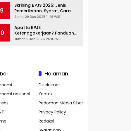
Skrining BPJS 2026: Jenis
9
Pemeriksaan, Syarat, Cara
Daftar & Cek Riwayat
Senin, 29 Des 2025 11:49 WIB
Kesehatan Gratis
Apa Itu BPJS
10
Ketenagakerjaan? Panduan
Lengkap untuk Pekerja dan
Jumat, 9 Jan 2026 20:10 WIB
Pengusaha
bel
Halaman
onomi
Disclaimer
onomi nasional
Kontak
nsos
Pedoman Media Siber
NT
Privacy Policy
ame
Redaksi
H
Syarat dan