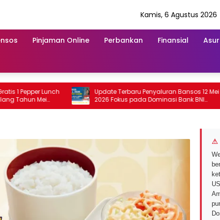
Kamis, 6 Agustus 2026
ensos
Pinjaman Online
Perbankan
Finansial
Asur
 Pepper Lunch
Update Terbaru Penyaluran Bansos 12 Mei
ahun Mei
2026 Fokus pada Dominasi Bank BNI
serta Struk BRI
⚠ 
We
ber
ke
US
Am
pu
Do