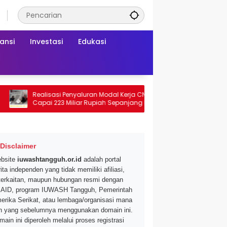
ansi
Investasi
Edukasi
Realisasi Penyaluran Modal Kerja CNAF
Dapatkan Diskon 
Capai 223 Miliar Rupiah Sepanjang Maret
Segar di Promo Hy
2026 Ini
Mei 2026
Disclaimer
bsite
iuwashtangguh.or.id
adalah portal
ita independen yang tidak memiliki afiliasi,
terkaitan, maupun hubungan resmi dengan
AID, program IUWASH Tangguh, Pemerintah
erika Serikat, atau lembaga/organisasi mana
n yang sebelumnya menggunakan domain ini.
main ini diperoleh melalui proses registrasi