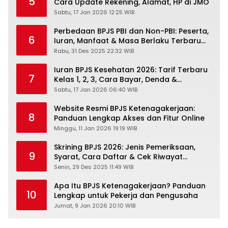
5
Cara Update Rekening, Alamat, HP di JMO
Sabtu, 17 Jan 2026 12:25 WIB
Perbedaan BPJS PBI dan Non-PBI: Peserta,
6
Iuran, Manfaat & Masa Berlaku Terbaru
2026
Rabu, 31 Des 2025 22:32 WIB
Iuran BPJS Kesehatan 2026: Tarif Terbaru
7
Kelas 1, 2, 3, Cara Bayar, Denda &
Panduan Lengkap Peserta JKN-KIS
Sabtu, 17 Jan 2026 06:40 WIB
Website Resmi BPJS Ketenagakerjaan:
8
Panduan Lengkap Akses dan Fitur Online
Minggu, 11 Jan 2026 19:19 WIB
Skrining BPJS 2026: Jenis Pemeriksaan,
9
Syarat, Cara Daftar & Cek Riwayat
Kesehatan Gratis
Senin, 29 Des 2025 11:49 WIB
Apa Itu BPJS Ketenagakerjaan? Panduan
10
Lengkap untuk Pekerja dan Pengusaha
Jumat, 9 Jan 2026 20:10 WIB