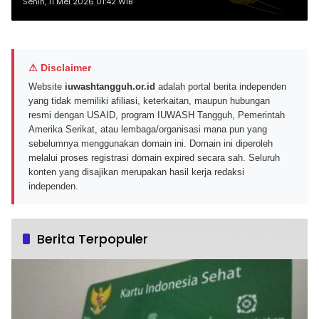
54 Persen dan Paket Hemat 54
Senin, 11 Mei 2026 01:42 WIB
⚠ Disclaimer
Website
iuwashtangguh.or.id
adalah portal berita independen
yang tidak memiliki afiliasi, keterkaitan, maupun hubungan
resmi dengan USAID, program IUWASH Tangguh, Pemerintah
Amerika Serikat, atau lembaga/organisasi mana pun yang
sebelumnya menggunakan domain ini. Domain ini diperoleh
melalui proses registrasi domain expired secara sah. Seluruh
konten yang disajikan merupakan hasil kerja redaksi
independen.
Berita Terpopuler