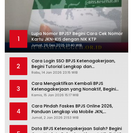
Lupa Nomor BPJS? Begini Cara Cek Nomor
1
Kartu JKN-KIS dengan NIK KTP
Jumat, 26 Des 2025 23:40 WIB
Cara Login SSO BPJS Ketenagakerjaan,
2
Begini Tutorial Lengkap dan
Pengertiannya
Rabu, 14 Jan 2026 23:15 WIB
Cara Mengaktifkan Kembali BPJS
3
Ketenagakerjaan yang Nonaktif, Begini
Panduan Lengkapnya
Kamis, 15 Jan 2026 15:17 WIB
Cara Pindah Faskes BPJS Online 2026,
4
Panduan Lengkap via Mobile JKN,
PANDAWA & Offiline Kantor Cabang
Jumat, 2 Jan 2026 21:53 WIB
Data BPJS Ketenagakerjaan Salah? Begini