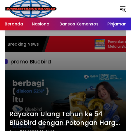
Langsung
ke
konten
Beranda
Nasional
Bansos Kemensos
Pinjaman O
Penyaluran Bansos
Breaking News
Melalui Bank BRI 
Ratusan Wilayah 
promo Bluebird
Rayakan Ulang Tahun ke 54
Bluebird dengan Potongan Harga