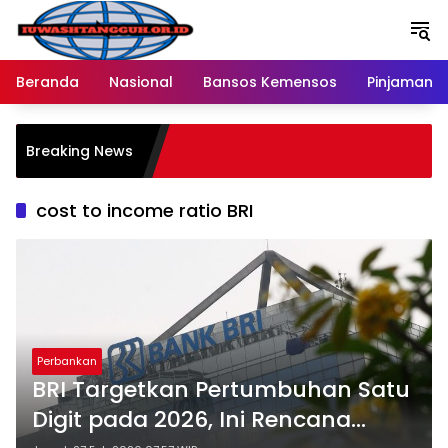
Langsung
ke
konten
Beranda
Nasional
Bansos Kemensos
Pinjaman O
Breaking News
cost to income ratio BRI
Perbankan
BRI Targetkan Pertumbuhan Satu
Digit pada 2026, Ini Rencana