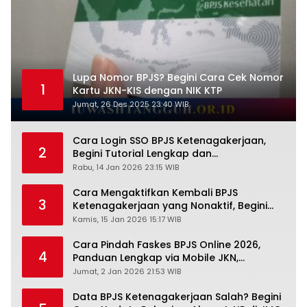
Lupa Nomor BPJS? Begini Cara Cek Nomor
1
Kartu JKN-KIS dengan NIK KTP
Jumat, 26 Des 2025 23:40 WIB
Cara Login SSO BPJS Ketenagakerjaan,
2
Begini Tutorial Lengkap dan
Pengertiannya
Rabu, 14 Jan 2026 23:15 WIB
Cara Mengaktifkan Kembali BPJS
3
Ketenagakerjaan yang Nonaktif, Begini
Panduan Lengkapnya
Kamis, 15 Jan 2026 15:17 WIB
Cara Pindah Faskes BPJS Online 2026,
4
Panduan Lengkap via Mobile JKN,
PANDAWA & Offiline Kantor Cabang
Jumat, 2 Jan 2026 21:53 WIB
Data BPJS Ketenagakerjaan Salah? Begini