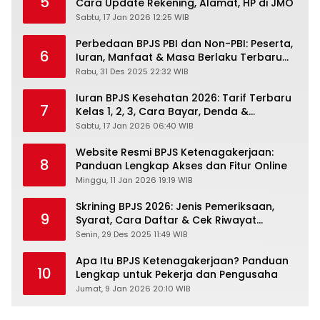
5
Cara Update Rekening, Alamat, HP di JMO
Sabtu, 17 Jan 2026 12:25 WIB
Perbedaan BPJS PBI dan Non-PBI: Peserta,
6
Iuran, Manfaat & Masa Berlaku Terbaru
2026
Rabu, 31 Des 2025 22:32 WIB
Iuran BPJS Kesehatan 2026: Tarif Terbaru
7
Kelas 1, 2, 3, Cara Bayar, Denda &
Panduan Lengkap Peserta JKN-KIS
Sabtu, 17 Jan 2026 06:40 WIB
Website Resmi BPJS Ketenagakerjaan:
8
Panduan Lengkap Akses dan Fitur Online
Minggu, 11 Jan 2026 19:19 WIB
Skrining BPJS 2026: Jenis Pemeriksaan,
9
Syarat, Cara Daftar & Cek Riwayat
Kesehatan Gratis
Senin, 29 Des 2025 11:49 WIB
Apa Itu BPJS Ketenagakerjaan? Panduan
10
Lengkap untuk Pekerja dan Pengusaha
Jumat, 9 Jan 2026 20:10 WIB