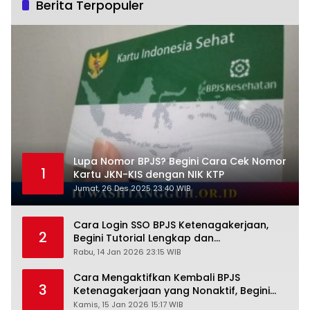
Berita Terpopuler
Lupa Nomor BPJS? Begini Cara Cek Nomor
1
Kartu JKN-KIS dengan NIK KTP
Jumat, 26 Des 2025 23:40 WIB
Cara Login SSO BPJS Ketenagakerjaan,
2
Begini Tutorial Lengkap dan
Pengertiannya
Rabu, 14 Jan 2026 23:15 WIB
Cara Mengaktifkan Kembali BPJS
3
Ketenagakerjaan yang Nonaktif, Begini
Panduan Lengkapnya
Kamis, 15 Jan 2026 15:17 WIB