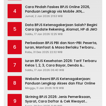
Cara Pindah Faskes BPJS Online 2026,
4
Panduan Lengkap via Mobile JKN,
PANDAWA & Offiline Kantor Cabang
Jumat, 2 Jan 2026 21:53 WIB
Data BPJS Ketenagakerjaan Salah? Begini
5
Cara Update Rekening, Alamat, HP di JMO
Sabtu, 17 Jan 2026 12:25 WIB
Perbedaan BPJS PBI dan Non-PBI: Peserta,
6
Iuran, Manfaat & Masa Berlaku Terbaru
2026
Rabu, 31 Des 2025 22:32 WIB
Iuran BPJS Kesehatan 2026: Tarif Terbaru
7
Kelas 1, 2, 3, Cara Bayar, Denda &
Panduan Lengkap Peserta JKN-KIS
Sabtu, 17 Jan 2026 06:40 WIB
Website Resmi BPJS Ketenagakerjaan:
8
Panduan Lengkap Akses dan Fitur Online
Minggu, 11 Jan 2026 19:19 WIB
Skrining BPJS 2026: Jenis Pemeriksaan,
9
Syarat, Cara Daftar & Cek Riwayat
Kesehatan Gratis