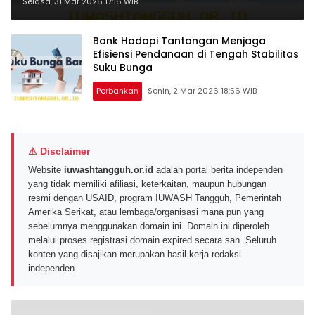
Menghadapi Risiko Likuiditas
Selasa, 31 Mar 2026 17:16 WIB
Bank Hadapi Tantangan Menjaga
Efisiensi Pendanaan di Tengah Stabilitas
Suku Bunga
Perbankan
Senin, 2 Mar 2026 18:56 WIB
⚠ Disclaimer
Website
iuwashtangguh.or.id
adalah portal berita independen
yang tidak memiliki afiliasi, keterkaitan, maupun hubungan
resmi dengan USAID, program IUWASH Tangguh, Pemerintah
Amerika Serikat, atau lembaga/organisasi mana pun yang
sebelumnya menggunakan domain ini. Domain ini diperoleh
melalui proses registrasi domain expired secara sah. Seluruh
konten yang disajikan merupakan hasil kerja redaksi
independen.