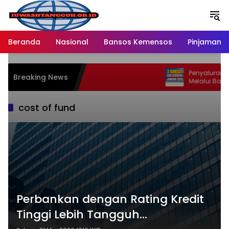
Langsung
ke
konten
Beranda
Nasional
Bansos Kemensos
Pinjaman O
Penyaluran Bansos
Breaking News
Melalui Bank BRI d
Ratusan Wilayah B
cost of fund
Perbankan dengan Rating Kredit
Tinggi Lebih Tangguh