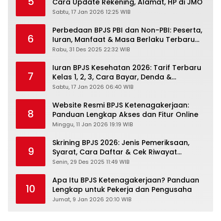
5
Cara Update Rekening, Alamat, HP di JMO
Sabtu, 17 Jan 2026 12:25 WIB
Perbedaan BPJS PBI dan Non-PBI: Peserta,
6
Iuran, Manfaat & Masa Berlaku Terbaru
2026
Rabu, 31 Des 2025 22:32 WIB
Iuran BPJS Kesehatan 2026: Tarif Terbaru
7
Kelas 1, 2, 3, Cara Bayar, Denda &
Panduan Lengkap Peserta JKN-KIS
Sabtu, 17 Jan 2026 06:40 WIB
Website Resmi BPJS Ketenagakerjaan:
8
Panduan Lengkap Akses dan Fitur Online
Minggu, 11 Jan 2026 19:19 WIB
Skrining BPJS 2026: Jenis Pemeriksaan,
9
Syarat, Cara Daftar & Cek Riwayat
Kesehatan Gratis
Senin, 29 Des 2025 11:49 WIB
Apa Itu BPJS Ketenagakerjaan? Panduan
10
Lengkap untuk Pekerja dan Pengusaha
Jumat, 9 Jan 2026 20:10 WIB