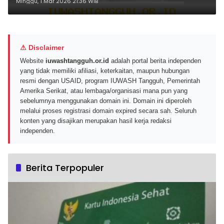
Penjelasannya
Minggu, 1 Mar 2026 21:36 WIB
⚠ Disclaimer
Website
iuwashtangguh.or.id
adalah portal berita independen
yang tidak memiliki afiliasi, keterkaitan, maupun hubungan
resmi dengan USAID, program IUWASH Tangguh, Pemerintah
Amerika Serikat, atau lembaga/organisasi mana pun yang
sebelumnya menggunakan domain ini. Domain ini diperoleh
melalui proses registrasi domain expired secara sah. Seluruh
konten yang disajikan merupakan hasil kerja redaksi
independen.
Berita Terpopuler