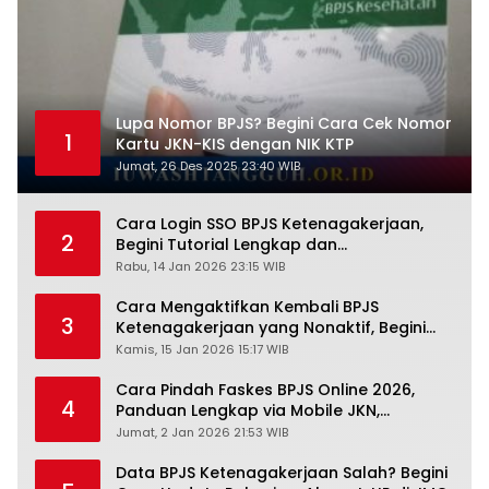
Lupa Nomor BPJS? Begini Cara Cek Nomor
1
Kartu JKN-KIS dengan NIK KTP
Jumat, 26 Des 2025 23:40 WIB
Cara Login SSO BPJS Ketenagakerjaan,
2
Begini Tutorial Lengkap dan
Pengertiannya
Rabu, 14 Jan 2026 23:15 WIB
Cara Mengaktifkan Kembali BPJS
3
Ketenagakerjaan yang Nonaktif, Begini
Panduan Lengkapnya
Kamis, 15 Jan 2026 15:17 WIB
Cara Pindah Faskes BPJS Online 2026,
4
Panduan Lengkap via Mobile JKN,
PANDAWA & Offiline Kantor Cabang
Jumat, 2 Jan 2026 21:53 WIB
Data BPJS Ketenagakerjaan Salah? Begini