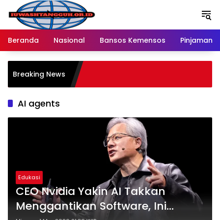
Langsung
ke
konten
Beranda
Nasional
Bansos Kemensos
Pinjaman O
Breaking News
AI agents
Edukasi
CEO Nvidia Yakin AI Takkan
Menggantikan Software, Ini