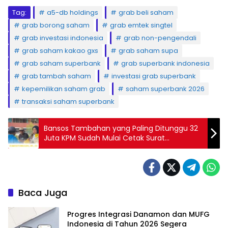
Tag:
a5-db holdings
grab beli saham
grab borong saham
grab emtek singtel
grab investasi indonesia
grab non-pengendali
grab saham kakao gxs
grab saham supa
grab saham superbank
grab superbank indonesia
grab tambah saham
investasi grab superbank
kepemilikan saham grab
saham superbank 2026
transaksi saham superbank
Bansos Tambahan yang Paling Ditunggu 32
Juta KPM Sudah Mulai Cetak Surat
Undangan, Pencairan Dilakukan Jelang
Lebaran
Baca Juga
Progres Integrasi Danamon dan MUFG
Indonesia di Tahun 2026 Segera