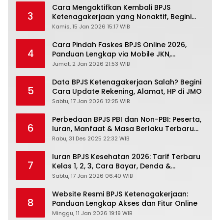
Cara Mengaktifkan Kembali BPJS
3
Ketenagakerjaan yang Nonaktif, Begini
Panduan Lengkapnya
Kamis, 15 Jan 2026 15:17 WIB
Cara Pindah Faskes BPJS Online 2026,
4
Panduan Lengkap via Mobile JKN,
PANDAWA & Offiline Kantor Cabang
Jumat, 2 Jan 2026 21:53 WIB
Data BPJS Ketenagakerjaan Salah? Begini
5
Cara Update Rekening, Alamat, HP di JMO
Sabtu, 17 Jan 2026 12:25 WIB
Perbedaan BPJS PBI dan Non-PBI: Peserta,
6
Iuran, Manfaat & Masa Berlaku Terbaru
2026
Rabu, 31 Des 2025 22:32 WIB
Iuran BPJS Kesehatan 2026: Tarif Terbaru
7
Kelas 1, 2, 3, Cara Bayar, Denda &
Panduan Lengkap Peserta JKN-KIS
Sabtu, 17 Jan 2026 06:40 WIB
Website Resmi BPJS Ketenagakerjaan:
8
Panduan Lengkap Akses dan Fitur Online
Minggu, 11 Jan 2026 19:19 WIB