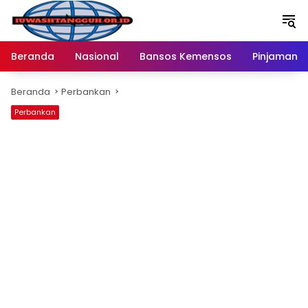
Langsung
ke
konten
Beranda
Nasional
Bansos Kemensos
Pinjaman O
Beranda
Perbankan
Perbankan