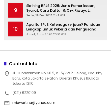
Skrining BPJS 2026: Jenis Pemeriksaan,
9
Syarat, Cara Daftar & Cek Riwayat
Kesehatan Gratis
Senin, 29 Des 2025 11:49 WIB
Apa Itu BPJS Ketenagakerjaan? Panduan
10
Lengkap untuk Pekerja dan Pengusaha
Jumat, 9 Jan 2026 20:10 WIB
Contact Info
Jl. Gunawarman No.40 5, RT.5/RW.2, Selong, Kec. Kby.
Baru, Kota Jakarta Selatan, Daerah Khusus Ibukota
Jakarta 12110
(021) 6220109
miawartina@yahoo.com