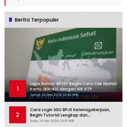
Berita Terpopuler
Lupa Nomor BPJS? Begini Cara Cek Nomor
1
Kartu JKN-KIS dengan NIK KTP
Jumat, 26 Des 2025 23:40 WIB
Cara Login SSO BPJS Ketenagakerjaan,
2
Begini Tutorial Lengkap dan
Pengertiannya
Rabu, 14 Jan 2026 23:15 WIB