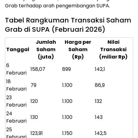
Grab terhadap arah pengembangan SUPA.
Tabel Rangkuman Transaksi Saham
Grab di SUPA (Februari 2026)
Jumlah
Harga per
Nilai
Tanggal
Saham
Saham
Transaksi
(juta)
(Rp)
(miliar Rp)
6
158,07
899
142,1
Februari
18
79
1.100
86,9
Februari
23
120
1.100
132
Februari
24
130
1.100
143
Februari
25
123,91
1.150
142,5
Februari