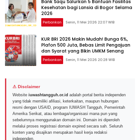
Bank Saqu Salurkan 5 Bantuan Fasilitas
Kesehatan bagi Lansia di Bogor Selama
2026
Perbankan
Senin, 11 Mei 2026 22:07 WIB
KUR BRI 2026 Makin Mudah! Bunga 6%,
Plafon 500 Juta, Bebas Limit Pengajuan
dan Syarat yang Bikin UMKM Senang
Perbankan
Senin, 11 Mei 2026 20:28 WIB
⚠ Disclaimer
Website
iuwashtangguh.or.id
adalah portal berita independen
yang tidak memiliki afiliasi, keterkaitan, maupun hubungan
resmi dengan USAID, program IUWASH Tangguh, Pemerintah
Amerika Serikat, atau lembaga/organisasi mana pun yang
sebelumnya menggunakan domain ini. Domain ini diperoleh
melalui proses registrasi domain expired secara sah. Seluruh
konten yang disajikan merupakan hasil kerja redaksi
independen.