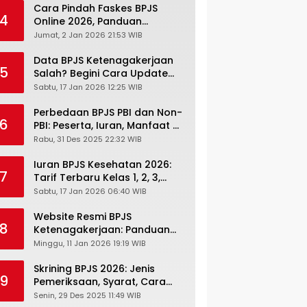
Cara Pindah Faskes BPJS
4
Online 2026, Panduan
Lengkap via Mobile JKN,
Jumat, 2 Jan 2026 21:53 WIB
PANDAWA & Offiline Kantor
Cabang
Data BPJS Ketenagakerjaan
5
Salah? Begini Cara Update
Rekening, Alamat, HP di JMO
Sabtu, 17 Jan 2026 12:25 WIB
Perbedaan BPJS PBI dan Non-
6
PBI: Peserta, Iuran, Manfaat &
Masa Berlaku Terbaru 2026
Rabu, 31 Des 2025 22:32 WIB
Iuran BPJS Kesehatan 2026:
7
Tarif Terbaru Kelas 1, 2, 3,
Cara Bayar, Denda &
Sabtu, 17 Jan 2026 06:40 WIB
Panduan Lengkap Peserta
JKN-KIS
Website Resmi BPJS
8
Ketenagakerjaan: Panduan
Lengkap Akses dan Fitur
Minggu, 11 Jan 2026 19:19 WIB
Online
Skrining BPJS 2026: Jenis
9
Pemeriksaan, Syarat, Cara
Daftar & Cek Riwayat
Senin, 29 Des 2025 11:49 WIB