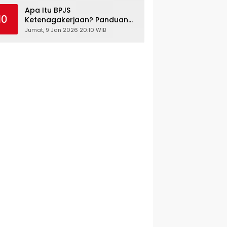
Kesehatan Gratis
Apa Itu BPJS
10
Ketenagakerjaan? Panduan
Lengkap untuk Pekerja dan
Jumat, 9 Jan 2026 20:10 WIB
Pengusaha