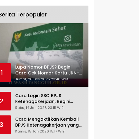
Berita Terpopuler
Lupa Nomor BPJS? Begini
1
Cara Cek Nomor Kartu JKN-
KIS dengan NIK KTP
Jumat, 26 Des 2025 23:40 WIB
Cara Login SSO BPJS
2
Ketenagakerjaan, Begini
Tutorial Lengkap dan
Rabu, 14 Jan 2026 23:15 WIB
Pengertiannya
Cara Mengaktifkan Kembali
3
BPJS Ketenagakerjaan yang
Nonaktif, Begini Panduan
Kamis, 15 Jan 2026 15:17 WIB
Lengkapnya