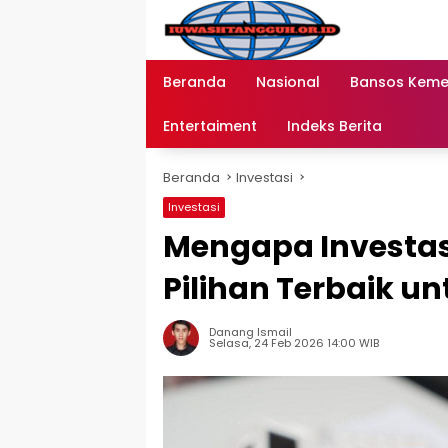
Langsung
ke
konten
Beranda
Nasional
Bansos Kem
Entertaiment
Indeks Berita
Beranda
Investasi
Investasi
Mengapa Investasi
Pilihan Terbaik u
Danang Ismail
Selasa, 24 Feb 2026 14:00 WIB