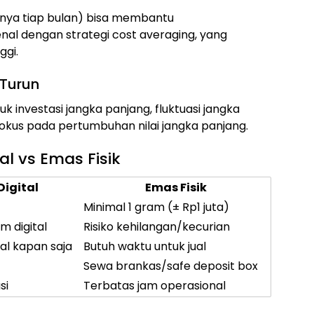
alnya tiap bulan) bisa membantu
nal dengan strategi cost averaging, yang
ggi.
 Turun
uk investasi jangka panjang, fluktuasi jangka
Fokus pada pertumbuhan nilai jangka panjang.
l vs Emas Fisik
Digital
Emas Fisik
Minimal 1 gram (± Rp1 juta)
em digital
Risiko kehilangan/kecurian
jual kapan saja
Butuh waktu untuk jual
Sewa brankas/safe deposit box
si
Terbatas jam operasional