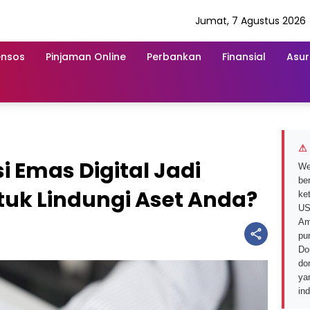
Jumat, 7 Agustus 2026
ensos
Pinjaman Online
Perbankan
Finansial
Asur
⚠ 
 Emas Digital Jadi
We
ber
ntuk Lindungi Aset Anda?
ke
US
Am
pu
Do
do
ya
in