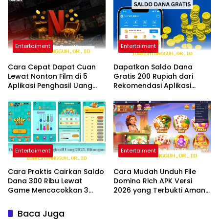
Entertaiment
Entertaiment
Cara Cepat Dapat Cuan
Dapatkan Saldo Dana
Lewat Nonton Film di 5
Gratis 200 Rupiah dari
Aplikasi Penghasil Uang
Rekomendasi Aplikasi
Terbaru Tahun 2026
Penghasil Uang 2026 Ini
Entertaiment
Entertaiment
Cara Praktis Cairkan Saldo
Cara Mudah Unduh File
Dana 300 Ribu Lewat
Domino Rich APK Versi
Game Mencocokkan 3
2026 yang Terbukti Aman
Gambar Terbaru 2026
bagi Pengguna Android
Baca Juga