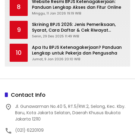
Website Resmi BPJS Ketenagakerjaan:
8
Panduan Lengkap Akses dan Fitur Online
Minggu, 11 Jan 2026 19:19 WIB
Skrining BPJS 2026: Jenis Pemeriksaan,
9
Syarat, Cara Daftar & Cek Riwayat
Kesehatan Gratis
Senin, 29 Des 2025 11:49 WIB
Apa Itu BPJS Ketenagakerjaan? Panduan
10
Lengkap untuk Pekerja dan Pengusaha
Jumat, 9 Jan 2026 20:10 WIB
Contact Info
Jl. Gunawarman No.40 5, RT.5/RW.2, Selong, Kec. Kby.
Baru, Kota Jakarta Selatan, Daerah Khusus Ibukota
Jakarta 12110
(021) 6220109