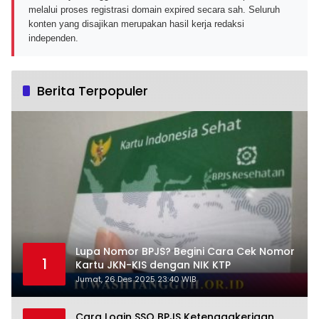
melalui proses registrasi domain expired secara sah. Seluruh
konten yang disajikan merupakan hasil kerja redaksi
independen.
Berita Terpopuler
Lupa Nomor BPJS? Begini Cara Cek Nomor
1
Kartu JKN-KIS dengan NIK KTP
Jumat, 26 Des 2025 23:40 WIB
Cara Login SSO BPJS Ketenagakerjaan,