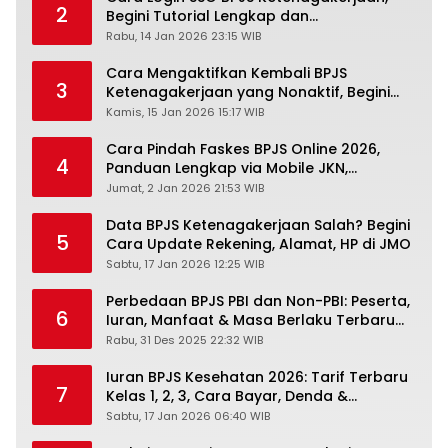
2
Begini Tutorial Lengkap dan
Pengertiannya
Rabu, 14 Jan 2026 23:15 WIB
Cara Mengaktifkan Kembali BPJS
3
Ketenagakerjaan yang Nonaktif, Begini
Panduan Lengkapnya
Kamis, 15 Jan 2026 15:17 WIB
Cara Pindah Faskes BPJS Online 2026,
4
Panduan Lengkap via Mobile JKN,
PANDAWA & Offiline Kantor Cabang
Jumat, 2 Jan 2026 21:53 WIB
Data BPJS Ketenagakerjaan Salah? Begini
5
Cara Update Rekening, Alamat, HP di JMO
Sabtu, 17 Jan 2026 12:25 WIB
Perbedaan BPJS PBI dan Non-PBI: Peserta,
6
Iuran, Manfaat & Masa Berlaku Terbaru
2026
Rabu, 31 Des 2025 22:32 WIB
Iuran BPJS Kesehatan 2026: Tarif Terbaru
7
Kelas 1, 2, 3, Cara Bayar, Denda &
Panduan Lengkap Peserta JKN-KIS
Sabtu, 17 Jan 2026 06:40 WIB