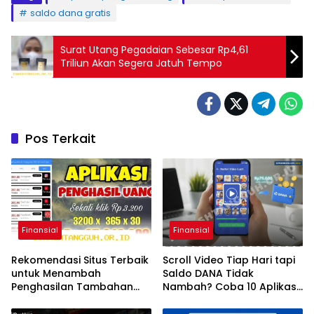
saldo dana gratis
Surat Utang Pegadaian Sebesar Rp4,61
Triliun Akan Segera Jatuh Tempo
Pos Terkait
Finansial
Finansial
Rekomendasi Situs Terbaik
Scroll Video Tiap Hari tapi
untuk Menambah
Saldo DANA Tidak
Penghasilan Tambahan
Nambah? Coba 10 Aplikasi
Paling Cuan di 2026
Ini dan Rasakan Bedanya!