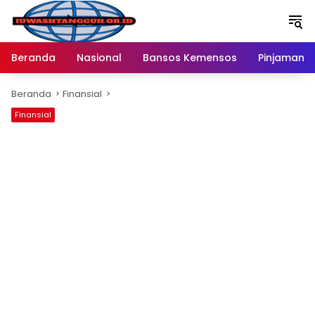
Langsung
ke
konten
Beranda
Nasional
Bansos Kemensos
Pinjaman O
Beranda
Finansial
Finansial