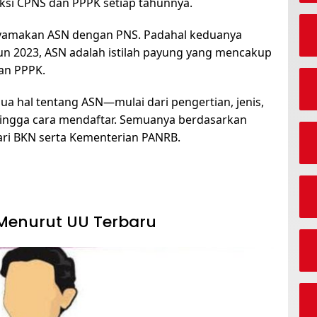
si CPNS dan PPPK setiap tahunnya.
nyamakan ASN dengan PNS. Padahal keduanya
un 2023, ASN adalah istilah payung yang mencakup
an PPPK.
ua hal tentang ASN—mulai dari pengertian, jenis,
, hingga cara mendaftar. Semuanya berdasarkan
ari BKN serta Kementerian PANRB.
 Menurut UU Terbaru