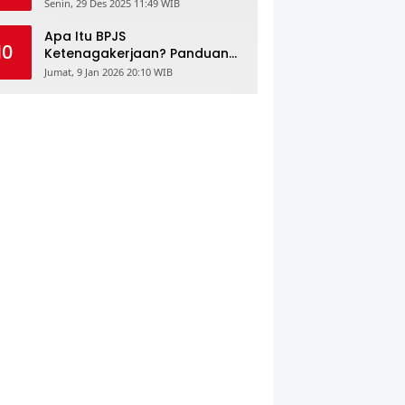
Daftar & Cek Riwayat
Senin, 29 Des 2025 11:49 WIB
Kesehatan Gratis
Apa Itu BPJS
10
Ketenagakerjaan? Panduan
Lengkap untuk Pekerja dan
Jumat, 9 Jan 2026 20:10 WIB
Pengusaha