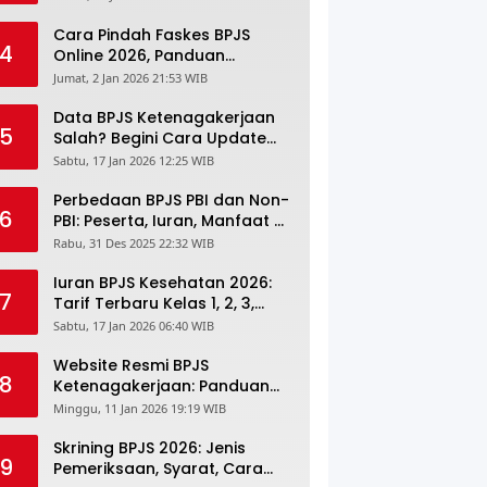
Lengkapnya
Cara Pindah Faskes BPJS
4
Online 2026, Panduan
Lengkap via Mobile JKN,
Jumat, 2 Jan 2026 21:53 WIB
PANDAWA & Offiline Kantor
Cabang
Data BPJS Ketenagakerjaan
5
Salah? Begini Cara Update
Rekening, Alamat, HP di JMO
Sabtu, 17 Jan 2026 12:25 WIB
Perbedaan BPJS PBI dan Non-
6
PBI: Peserta, Iuran, Manfaat &
Masa Berlaku Terbaru 2026
Rabu, 31 Des 2025 22:32 WIB
Iuran BPJS Kesehatan 2026:
7
Tarif Terbaru Kelas 1, 2, 3,
Cara Bayar, Denda &
Sabtu, 17 Jan 2026 06:40 WIB
Panduan Lengkap Peserta
JKN-KIS
Website Resmi BPJS
8
Ketenagakerjaan: Panduan
Lengkap Akses dan Fitur
Minggu, 11 Jan 2026 19:19 WIB
Online
Skrining BPJS 2026: Jenis
9
Pemeriksaan, Syarat, Cara