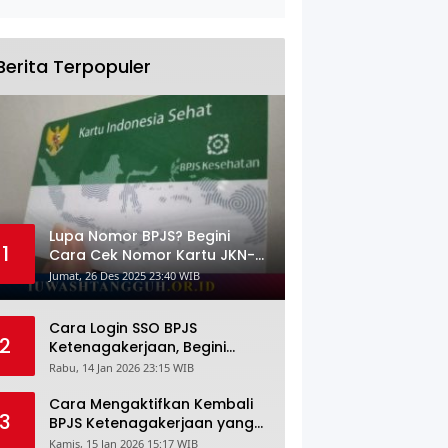
Berita Terpopuler
Lupa Nomor BPJS? Begini
1
Cara Cek Nomor Kartu JKN-
KIS dengan NIK KTP
Jumat, 26 Des 2025 23:40 WIB
Cara Login SSO BPJS
2
Ketenagakerjaan, Begini
Tutorial Lengkap dan
Rabu, 14 Jan 2026 23:15 WIB
Pengertiannya
Cara Mengaktifkan Kembali
3
BPJS Ketenagakerjaan yang
Nonaktif, Begini Panduan
Kamis, 15 Jan 2026 15:17 WIB