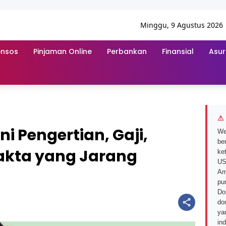
Minggu, 9 Agustus 2026
ensos
Pinjaman Online
Perbankan
Finansial
Asur
⚠ 
i Pengertian, Gaji,
We
ber
akta yang Jarang
ke
US
Am
pu
Do
do
ya
in