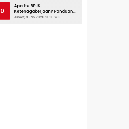
Kesehatan Gratis
Apa Itu BPJS
10
Ketenagakerjaan? Panduan
Lengkap untuk Pekerja dan
Jumat, 9 Jan 2026 20:10 WIB
Pengusaha