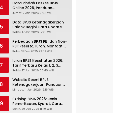
Cara Pindah Faskes BPJS
4
Online 2026, Panduan
Lengkap via Mobile JKN,
Jumat, 2 Jan 2026 21:53 WIB
PANDAWA & Offiline Kantor
Cabang
Data BPJS Ketenagakerjaan
5
Salah? Begini Cara Update
Rekening, Alamat, HP di JMO
Sabtu, 17 Jan 2026 12:25 WIB
Perbedaan BPJS PBI dan Non-
6
PBI: Peserta, Iuran, Manfaat &
Masa Berlaku Terbaru 2026
Rabu, 31 Des 2025 22:32 WIB
Iuran BPJS Kesehatan 2026:
7
Tarif Terbaru Kelas 1, 2, 3,
Cara Bayar, Denda &
Sabtu, 17 Jan 2026 06:40 WIB
Panduan Lengkap Peserta
JKN-KIS
Website Resmi BPJS
8
Ketenagakerjaan: Panduan
Lengkap Akses dan Fitur
Minggu, 11 Jan 2026 19:19 WIB
Online
Skrining BPJS 2026: Jenis
9
Pemeriksaan, Syarat, Cara
Daftar & Cek Riwayat
Senin, 29 Des 2025 11:49 WIB