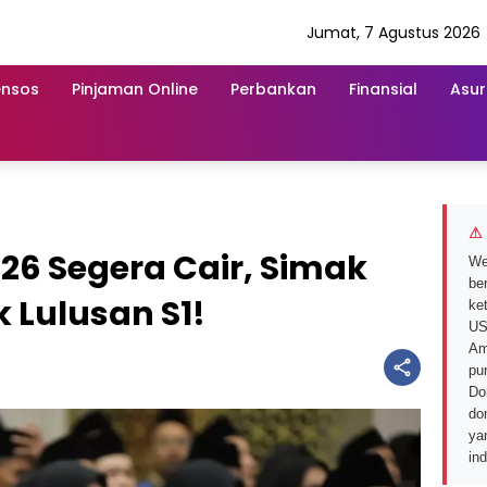
Jumat, 7 Agustus 2026
ensos
Pinjaman Online
Perbankan
Finansial
Asur
⚠ 
026 Segera Cair, Simak
We
ber
 Lulusan S1!
ke
US
Am
pu
Do
do
ya
in