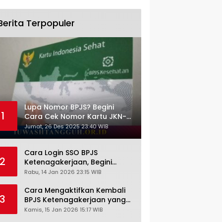
Berita Terpopuler
Lupa Nomor BPJS? Begini
1
Cara Cek Nomor Kartu JKN-
KIS dengan NIK KTP
Jumat, 26 Des 2025 23:40 WIB
Cara Login SSO BPJS
2
Ketenagakerjaan, Begini
Tutorial Lengkap dan
Rabu, 14 Jan 2026 23:15 WIB
Pengertiannya
Cara Mengaktifkan Kembali
3
BPJS Ketenagakerjaan yang
Nonaktif, Begini Panduan
Kamis, 15 Jan 2026 15:17 WIB
Lengkapnya