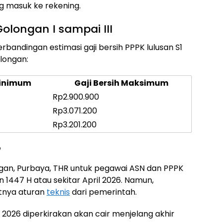
g masuk ke rekening.
olongan I sampai III
erbandingan estimasi gaji bersih PPPK lulusan S1
longan:
Minimum
Gaji Bersih Maksimum
Rp2.900.900
Rp3.071.200
Rp3.201.200
?
an, Purbaya, THR untuk pegawai ASN dan PPPK
 1447 H atau sekitar April 2026. Namun,
itnya aturan
teknis
dari pemerintah.
t 2026 diperkirakan akan cair menjelang akhir