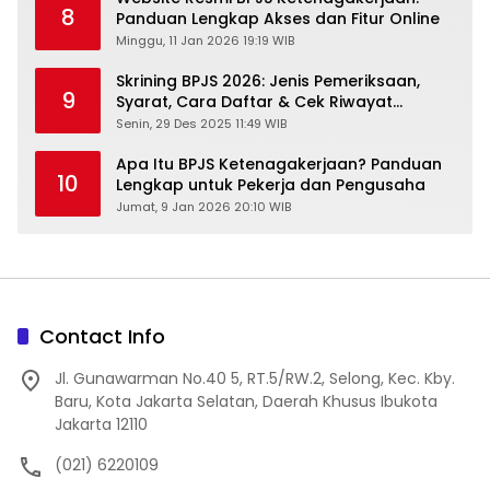
8
Panduan Lengkap Akses dan Fitur Online
Minggu, 11 Jan 2026 19:19 WIB
Skrining BPJS 2026: Jenis Pemeriksaan,
9
Syarat, Cara Daftar & Cek Riwayat
Kesehatan Gratis
Senin, 29 Des 2025 11:49 WIB
Apa Itu BPJS Ketenagakerjaan? Panduan
10
Lengkap untuk Pekerja dan Pengusaha
Jumat, 9 Jan 2026 20:10 WIB
Contact Info
Jl. Gunawarman No.40 5, RT.5/RW.2, Selong, Kec. Kby.
Baru, Kota Jakarta Selatan, Daerah Khusus Ibukota
Jakarta 12110
(021) 6220109