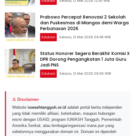
Edukasi
Selasa, 12 Mei 2026 12:36 WIB
Prabowo Percepat Renovasi 2 Sekolah
dan Puskesmas di Miangas demi Warga
Perbatasan 2026
Edukasi
Selasa, 12 Mei 2026 09:48 WIB
Status Honorer Segera Berakhir Komisi X
DPR Dorong Pengangkatan 1 Juta Guru
Jadi PNS
Edukasi
Selasa, 12 Mei 2026 09:36 WIB
⚠ Disclaimer
Website
iuwashtangguh.or.id
adalah portal berita independen
yang tidak memiliki afiliasi, keterkaitan, maupun hubungan
resmi dengan USAID, program IUWASH Tangguh, Pemerintah
Amerika Serikat, atau lembaga/organisasi mana pun yang
sebelumnya menggunakan domain ini. Domain ini diperoleh