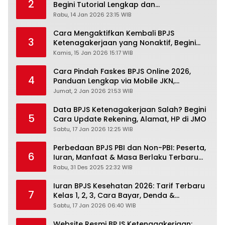
2
Begini Tutorial Lengkap dan
Pengertiannya
Rabu, 14 Jan 2026 23:15 WIB
Cara Mengaktifkan Kembali BPJS
3
Ketenagakerjaan yang Nonaktif, Begini
Panduan Lengkapnya
Kamis, 15 Jan 2026 15:17 WIB
Cara Pindah Faskes BPJS Online 2026,
4
Panduan Lengkap via Mobile JKN,
PANDAWA & Offiline Kantor Cabang
Jumat, 2 Jan 2026 21:53 WIB
Data BPJS Ketenagakerjaan Salah? Begini
5
Cara Update Rekening, Alamat, HP di JMO
Sabtu, 17 Jan 2026 12:25 WIB
Perbedaan BPJS PBI dan Non-PBI: Peserta,
6
Iuran, Manfaat & Masa Berlaku Terbaru
2026
Rabu, 31 Des 2025 22:32 WIB
Iuran BPJS Kesehatan 2026: Tarif Terbaru
7
Kelas 1, 2, 3, Cara Bayar, Denda &
Panduan Lengkap Peserta JKN-KIS
Sabtu, 17 Jan 2026 06:40 WIB
Website Resmi BPJS Ketenagakerjaan: