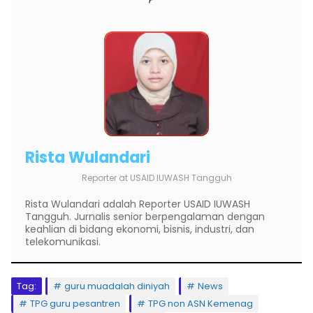
Rista Wulandari
Reporter
at
USAID IUWASH Tangguh
Rista Wulandari adalah Reporter USAID IUWASH
Tangguh. Jurnalis senior berpengalaman dengan
keahlian di bidang ekonomi, bisnis, industri, dan
telekomunikasi.
Tag:
guru muadalah diniyah
News
TPG guru pesantren
TPG non ASN Kemenag