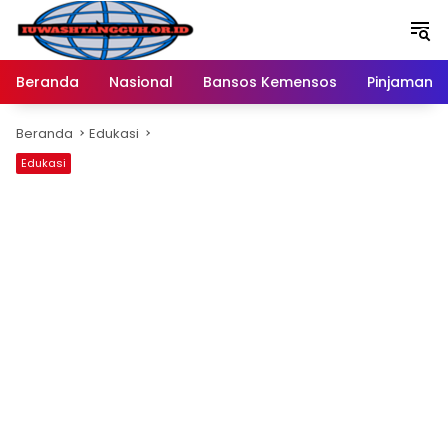
Langsung
ke
konten
Beranda
Nasional
Bansos Kemensos
Pinjaman O
Beranda
Edukasi
Edukasi