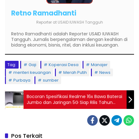
Retno Ramadhanti
Reporter
at
USAID IUWASH Tangguh
Retno Ramadhanti adalah Reporter USAID IUWASH
Tangguh. Jurnalis berpengalaman dengan keahlian di
bidang ekonomi, bisnis, ritel, dan inklusi keuangan.
Tag:
Gaji
Koperasi Desa
Manajer
menteri keuangan
Merah Putih
News
Purbaya
sumber
Bocoran Spesifikasi Realme 16x Bawa Baterai
Jumbo dan Jaringan 5G Siap Rilis Tahun
2026
Pos Terkait