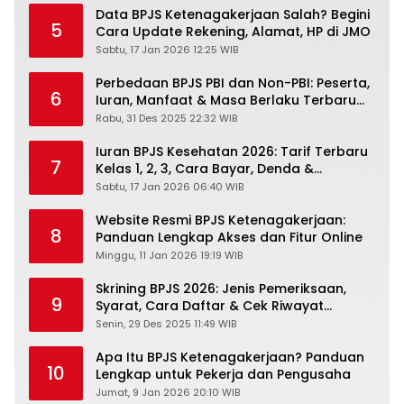
Data BPJS Ketenagakerjaan Salah? Begini
5
Cara Update Rekening, Alamat, HP di JMO
Sabtu, 17 Jan 2026 12:25 WIB
Perbedaan BPJS PBI dan Non-PBI: Peserta,
6
Iuran, Manfaat & Masa Berlaku Terbaru
2026
Rabu, 31 Des 2025 22:32 WIB
Iuran BPJS Kesehatan 2026: Tarif Terbaru
7
Kelas 1, 2, 3, Cara Bayar, Denda &
Panduan Lengkap Peserta JKN-KIS
Sabtu, 17 Jan 2026 06:40 WIB
Website Resmi BPJS Ketenagakerjaan:
8
Panduan Lengkap Akses dan Fitur Online
Minggu, 11 Jan 2026 19:19 WIB
Skrining BPJS 2026: Jenis Pemeriksaan,
9
Syarat, Cara Daftar & Cek Riwayat
Kesehatan Gratis
Senin, 29 Des 2025 11:49 WIB
Apa Itu BPJS Ketenagakerjaan? Panduan
10
Lengkap untuk Pekerja dan Pengusaha
Jumat, 9 Jan 2026 20:10 WIB