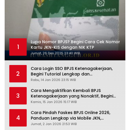
Lupa Nomor BPJS? Begini Cara Cek Nomor
1
Kartu JKN-KIS dengan NIK KTP
Jumat, 26 Des 2025 23:40 WIB
Cara Login SSO BPJS Ketenagakerjaan,
2
Begini Tutorial Lengkap dan
Pengertiannya
Rabu, 14 Jan 2026 23:15 WIB
Cara Mengaktifkan Kembali BPJS
3
Ketenagakerjaan yang Nonaktif, Begini
Panduan Lengkapnya
Kamis, 15 Jan 2026 15:17 WIB
Cara Pindah Faskes BPJS Online 2026,
4
Panduan Lengkap via Mobile JKN,
PANDAWA & Offiline Kantor Cabang
Jumat, 2 Jan 2026 21:53 WIB