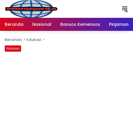
Langsung
ke
konten
Beranda
Nasional
Bansos Kemensos
Pinjaman O
Beranda
Edukasi
Edukasi