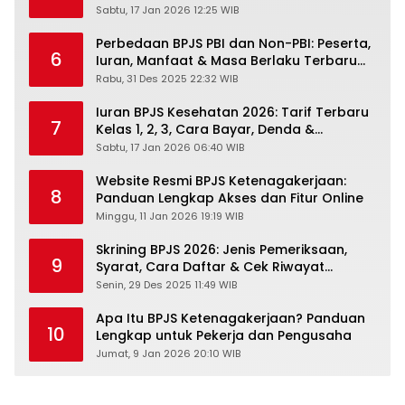
Sabtu, 17 Jan 2026 12:25 WIB
Perbedaan BPJS PBI dan Non-PBI: Peserta,
6
Iuran, Manfaat & Masa Berlaku Terbaru
2026
Rabu, 31 Des 2025 22:32 WIB
Iuran BPJS Kesehatan 2026: Tarif Terbaru
7
Kelas 1, 2, 3, Cara Bayar, Denda &
Panduan Lengkap Peserta JKN-KIS
Sabtu, 17 Jan 2026 06:40 WIB
Website Resmi BPJS Ketenagakerjaan:
8
Panduan Lengkap Akses dan Fitur Online
Minggu, 11 Jan 2026 19:19 WIB
Skrining BPJS 2026: Jenis Pemeriksaan,
9
Syarat, Cara Daftar & Cek Riwayat
Kesehatan Gratis
Senin, 29 Des 2025 11:49 WIB
Apa Itu BPJS Ketenagakerjaan? Panduan
10
Lengkap untuk Pekerja dan Pengusaha
Jumat, 9 Jan 2026 20:10 WIB