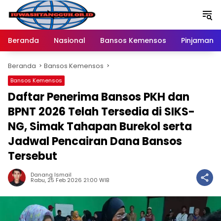
Langsung
ke
konten
Beranda
Nasional
Bansos Kemensos
Pinjaman O
Beranda
Bansos Kemensos
Bansos Kemensos
Daftar Penerima Bansos PKH dan
BPNT 2026 Telah Tersedia di SIKS-
NG, Simak Tahapan Burekol serta
Jadwal Pencairan Dana Bansos
Tersebut
Danang Ismail
Rabu, 25 Feb 2026 21:00 WIB