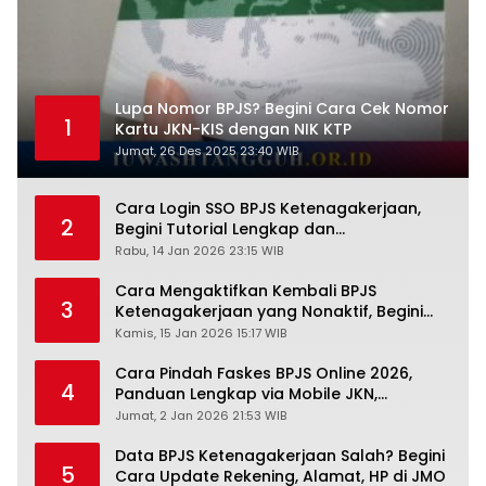
Lupa Nomor BPJS? Begini Cara Cek Nomor
1
Kartu JKN-KIS dengan NIK KTP
Jumat, 26 Des 2025 23:40 WIB
Cara Login SSO BPJS Ketenagakerjaan,
2
Begini Tutorial Lengkap dan
Pengertiannya
Rabu, 14 Jan 2026 23:15 WIB
Cara Mengaktifkan Kembali BPJS
3
Ketenagakerjaan yang Nonaktif, Begini
Panduan Lengkapnya
Kamis, 15 Jan 2026 15:17 WIB
Cara Pindah Faskes BPJS Online 2026,
4
Panduan Lengkap via Mobile JKN,
PANDAWA & Offiline Kantor Cabang
Jumat, 2 Jan 2026 21:53 WIB
Data BPJS Ketenagakerjaan Salah? Begini
5
Cara Update Rekening, Alamat, HP di JMO