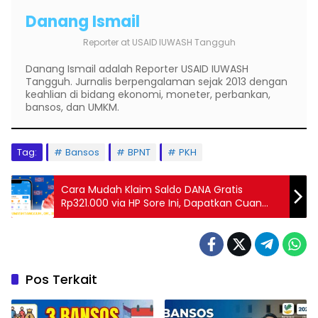
Danang Ismail
Reporter
at
USAID IUWASH Tangguh
Danang Ismail adalah Reporter USAID IUWASH
Tangguh. Jurnalis berpengalaman sejak 2013 dengan
keahlian di bidang ekonomi, moneter, perbankan,
bansos, dan UMKM.
Tag:
Bansos
BPNT
PKH
Cara Mudah Klaim Saldo DANA Gratis
Rp321.000 via HP Sore Ini, Dapatkan Cuan
Spesial Ramadhan!
Pos Terkait