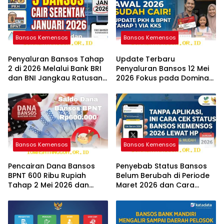
Bansos Kemensos
Bansos Kemensos
Penyaluran Bansos Tahap
Update Terbaru
2 di 2026 Melalui Bank BRI
Penyaluran Bansos 12 Mei
dan BNI Jangkau Ratusan
2026 Fokus pada Dominasi
Wilayah Baru
Bank BNI serta Struk BRI
Bansos Kemensos
Bansos Kemensos
Pencairan Dana Bansos
Penyebab Status Bansos
BPNT 600 Ribu Rupiah
Belum Berubah di Periode
Tahap 2 Mei 2026 dan
Maret 2026 dan Cara
Panduan Cek Statusnya
Mengatasinya Segera