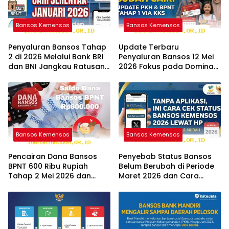
Bansos Kemensos
Bansos Kemensos
Penyaluran Bansos Tahap
Update Terbaru
2 di 2026 Melalui Bank BRI
Penyaluran Bansos 12 Mei
dan BNI Jangkau Ratusan
2026 Fokus pada Dominasi
Wilayah Baru
Bank BNI serta Struk BRI
Bansos Kemensos
Bansos Kemensos
Pencairan Dana Bansos
Penyebab Status Bansos
BPNT 600 Ribu Rupiah
Belum Berubah di Periode
Tahap 2 Mei 2026 dan
Maret 2026 dan Cara
Panduan Cek Statusnya
Mengatasinya Segera