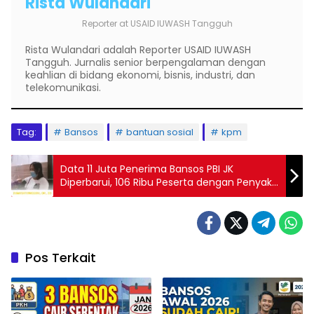
Rista Wulandari
Reporter
at
USAID IUWASH Tangguh
Rista Wulandari adalah Reporter USAID IUWASH
Tangguh. Jurnalis senior berpengalaman dengan
keahlian di bidang ekonomi, bisnis, industri, dan
telekomunikasi.
Tag:
Bansos
bantuan sosial
kpm
Data 11 Juta Penerima Bansos PBI JK
Diperbarui, 106 Ribu Peserta dengan Penyakit
Kronis Kembali Aktif!
Pos Terkait