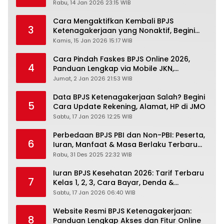
Pengertiannya
Rabu, 14 Jan 2026 23:15 WIB
Cara Mengaktifkan Kembali BPJS
3
Ketenagakerjaan yang Nonaktif, Begini
Panduan Lengkapnya
Kamis, 15 Jan 2026 15:17 WIB
Cara Pindah Faskes BPJS Online 2026,
4
Panduan Lengkap via Mobile JKN,
PANDAWA & Offiline Kantor Cabang
Jumat, 2 Jan 2026 21:53 WIB
Data BPJS Ketenagakerjaan Salah? Begini
5
Cara Update Rekening, Alamat, HP di JMO
Sabtu, 17 Jan 2026 12:25 WIB
Perbedaan BPJS PBI dan Non-PBI: Peserta,
6
Iuran, Manfaat & Masa Berlaku Terbaru
2026
Rabu, 31 Des 2025 22:32 WIB
Iuran BPJS Kesehatan 2026: Tarif Terbaru
7
Kelas 1, 2, 3, Cara Bayar, Denda &
Panduan Lengkap Peserta JKN-KIS
Sabtu, 17 Jan 2026 06:40 WIB
Website Resmi BPJS Ketenagakerjaan:
8
Panduan Lengkap Akses dan Fitur Online