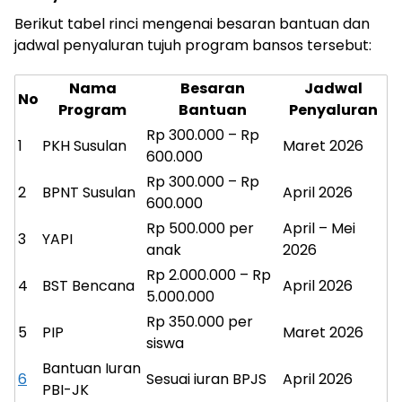
Berikut tabel rinci mengenai besaran bantuan dan
jadwal penyaluran tujuh program bansos tersebut:
Nama
Besaran
Jadwal
No
Program
Bantuan
Penyaluran
Rp 300.000 – Rp
1
PKH Susulan
Maret 2026
600.000
Rp 300.000 – Rp
2
BPNT Susulan
April 2026
600.000
Rp 500.000 per
April – Mei
3
YAPI
anak
2026
Rp 2.000.000 – Rp
4
BST Bencana
April 2026
5.000.000
Rp 350.000 per
5
PIP
Maret 2026
siswa
Bantuan Iuran
6
Sesuai iuran BPJS
April 2026
PBI-JK