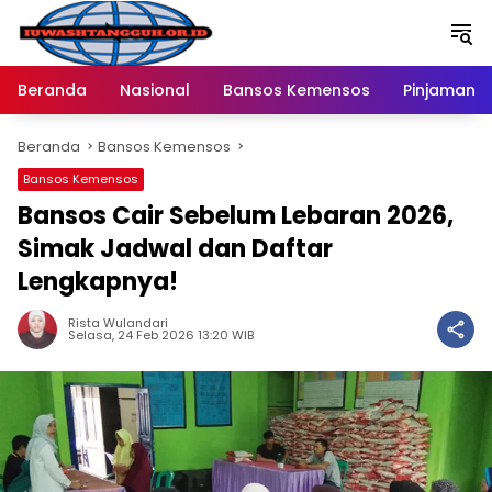
Langsung
ke
konten
Beranda
Nasional
Bansos Kemensos
Pinjaman O
Beranda
Bansos Kemensos
Bansos Kemensos
Bansos Cair Sebelum Lebaran 2026,
Simak Jadwal dan Daftar
Lengkapnya!
Rista Wulandari
Selasa, 24 Feb 2026 13:20 WIB