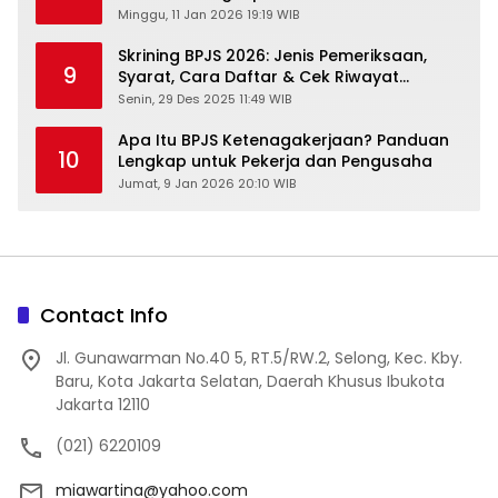
Minggu, 11 Jan 2026 19:19 WIB
Skrining BPJS 2026: Jenis Pemeriksaan,
9
Syarat, Cara Daftar & Cek Riwayat
Kesehatan Gratis
Senin, 29 Des 2025 11:49 WIB
Apa Itu BPJS Ketenagakerjaan? Panduan
10
Lengkap untuk Pekerja dan Pengusaha
Jumat, 9 Jan 2026 20:10 WIB
Contact Info
Jl. Gunawarman No.40 5, RT.5/RW.2, Selong, Kec. Kby.
Baru, Kota Jakarta Selatan, Daerah Khusus Ibukota
Jakarta 12110
(021) 6220109
miawartina@yahoo.com