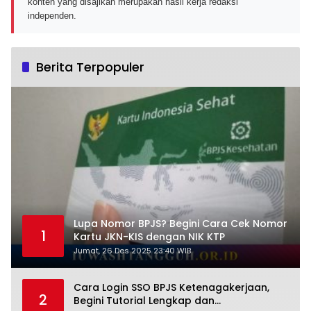
konten yang disajikan merupakan hasil kerja redaksi
independen.
Berita Terpopuler
Lupa Nomor BPJS? Begini Cara Cek Nomor
1
Kartu JKN-KIS dengan NIK KTP
Jumat, 26 Des 2025 23:40 WIB
Cara Login SSO BPJS Ketenagakerjaan,
2
Begini Tutorial Lengkap dan