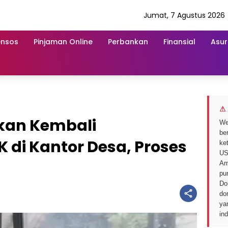
Jumat, 7 Agustus 2026
ensos
Pinjaman Online
Perbankan
Finansial
Asur
⚠ 
kan Kembali
We
ber
K di Kantor Desa, Proses
ke
US
Am
pu
Do
do
ya
in