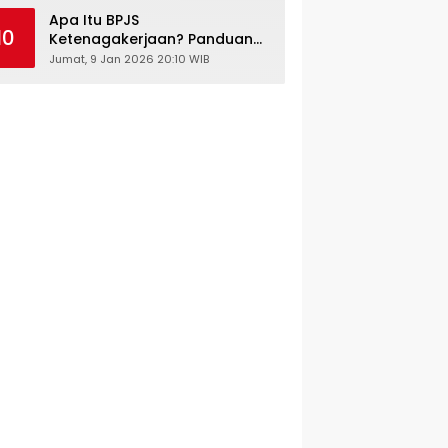
Kesehatan Gratis
Apa Itu BPJS
10
Ketenagakerjaan? Panduan
Lengkap untuk Pekerja dan
Jumat, 9 Jan 2026 20:10 WIB
Pengusaha