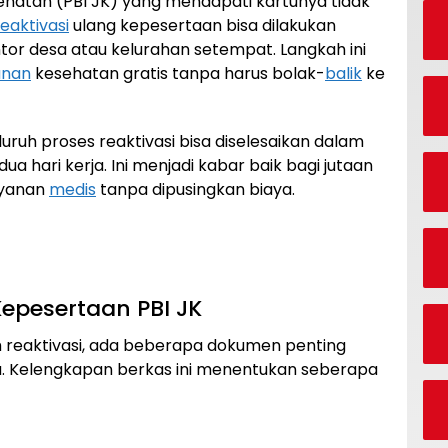
ehatan (PBI JK) yang mendapati kartunya tidak
reaktivasi
ulang kepesertaan bisa dilakukan
or desa atau kelurahan setempat. Langkah ini
anan
kesehatan gratis tanpa harus bolak-
balik
ke
uh proses reaktivasi bisa diselesaikan dalam
a hari kerja. Ini menjadi kabar baik bagi jutaan
ayanan
medis
tanpa dipusingkan biaya.
Kepesertaan PBI JK
 reaktivasi, ada beberapa dokumen penting
lu. Kelengkapan berkas ini menentukan seberapa