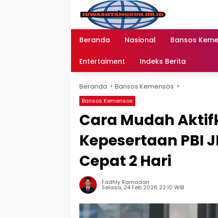
Langsung
ke
konten
Beranda
Nasional
Bansos Kem
Entertaiment
Indeks Berita
Beranda
Bansos Kemensos
Bansos Kemensos
Cara Mudah Aktif
Kepesertaan PBI J
Cepat 2 Hari
Fadhly Ramadan
Selasa, 24 Feb 2026 22:10 WIB