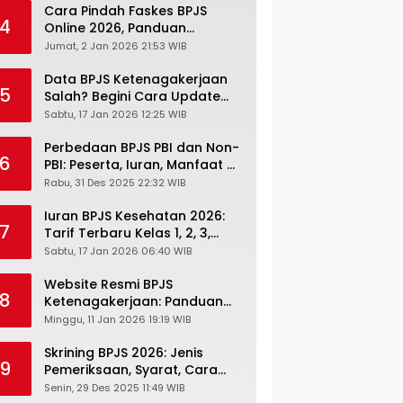
Cara Pindah Faskes BPJS
4
Online 2026, Panduan
Lengkap via Mobile JKN,
Jumat, 2 Jan 2026 21:53 WIB
PANDAWA & Offiline Kantor
Cabang
Data BPJS Ketenagakerjaan
5
Salah? Begini Cara Update
Rekening, Alamat, HP di JMO
Sabtu, 17 Jan 2026 12:25 WIB
Perbedaan BPJS PBI dan Non-
6
PBI: Peserta, Iuran, Manfaat &
Masa Berlaku Terbaru 2026
Rabu, 31 Des 2025 22:32 WIB
Iuran BPJS Kesehatan 2026:
7
Tarif Terbaru Kelas 1, 2, 3,
Cara Bayar, Denda &
Sabtu, 17 Jan 2026 06:40 WIB
Panduan Lengkap Peserta
JKN-KIS
Website Resmi BPJS
8
Ketenagakerjaan: Panduan
Lengkap Akses dan Fitur
Minggu, 11 Jan 2026 19:19 WIB
Online
Skrining BPJS 2026: Jenis
9
Pemeriksaan, Syarat, Cara
Daftar & Cek Riwayat
Senin, 29 Des 2025 11:49 WIB