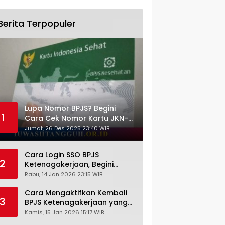
Berita Terpopuler
Lupa Nomor BPJS? Begini
1
Cara Cek Nomor Kartu JKN-
KIS dengan NIK KTP
Jumat, 26 Des 2025 23:40 WIB
Cara Login SSO BPJS
2
Ketenagakerjaan, Begini
Tutorial Lengkap dan
Rabu, 14 Jan 2026 23:15 WIB
Pengertiannya
Cara Mengaktifkan Kembali
3
BPJS Ketenagakerjaan yang
Nonaktif, Begini Panduan
Kamis, 15 Jan 2026 15:17 WIB
Lengkapnya