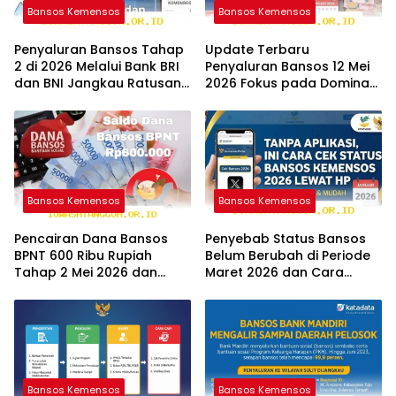
Bansos Kemensos
Bansos Kemensos
Penyaluran Bansos Tahap
Update Terbaru
2 di 2026 Melalui Bank BRI
Penyaluran Bansos 12 Mei
dan BNI Jangkau Ratusan
2026 Fokus pada Dominasi
Wilayah Baru
Bank BNI serta Struk BRI
Bansos Kemensos
Bansos Kemensos
Pencairan Dana Bansos
Penyebab Status Bansos
BPNT 600 Ribu Rupiah
Belum Berubah di Periode
Tahap 2 Mei 2026 dan
Maret 2026 dan Cara
Panduan Cek Statusnya
Mengatasinya Segera
Bansos Kemensos
Bansos Kemensos