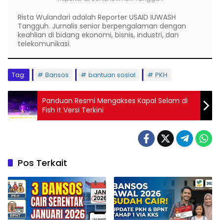
Rista Wulandari adalah Reporter USAID IUWASH
Tangguh. Jurnalis senior berpengalaman dengan
keahlian di bidang ekonomi, bisnis, industri, dan
telekomunikasi.
Tag:
Bansos
bantuan sosial
PKH
Panduan Resmi Mengakses Kapal Selam di
Fish It Versi Terkini
Pos Terkait