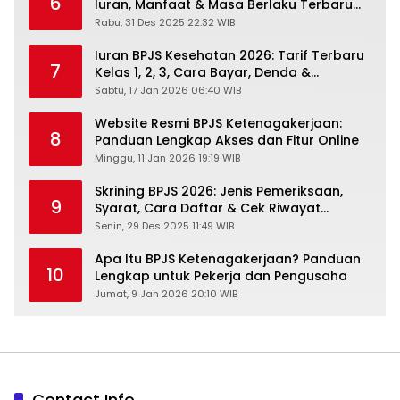
6
Iuran, Manfaat & Masa Berlaku Terbaru
2026
Rabu, 31 Des 2025 22:32 WIB
Iuran BPJS Kesehatan 2026: Tarif Terbaru
7
Kelas 1, 2, 3, Cara Bayar, Denda &
Panduan Lengkap Peserta JKN-KIS
Sabtu, 17 Jan 2026 06:40 WIB
Website Resmi BPJS Ketenagakerjaan:
8
Panduan Lengkap Akses dan Fitur Online
Minggu, 11 Jan 2026 19:19 WIB
Skrining BPJS 2026: Jenis Pemeriksaan,
9
Syarat, Cara Daftar & Cek Riwayat
Kesehatan Gratis
Senin, 29 Des 2025 11:49 WIB
Apa Itu BPJS Ketenagakerjaan? Panduan
10
Lengkap untuk Pekerja dan Pengusaha
Jumat, 9 Jan 2026 20:10 WIB
Contact Info