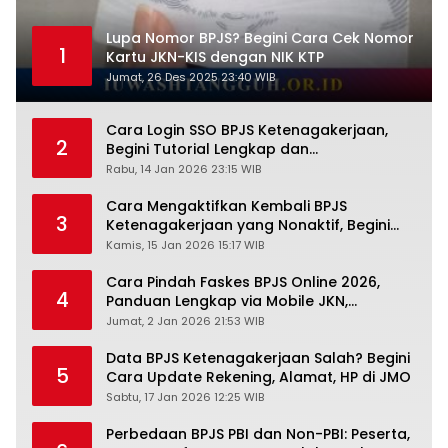
Lupa Nomor BPJS? Begini Cara Cek Nomor
1
Kartu JKN-KIS dengan NIK KTP
Jumat, 26 Des 2025 23:40 WIB
Cara Login SSO BPJS Ketenagakerjaan,
2
Begini Tutorial Lengkap dan
Pengertiannya
Rabu, 14 Jan 2026 23:15 WIB
Cara Mengaktifkan Kembali BPJS
3
Ketenagakerjaan yang Nonaktif, Begini
Panduan Lengkapnya
Kamis, 15 Jan 2026 15:17 WIB
Cara Pindah Faskes BPJS Online 2026,
4
Panduan Lengkap via Mobile JKN,
PANDAWA & Offiline Kantor Cabang
Jumat, 2 Jan 2026 21:53 WIB
Data BPJS Ketenagakerjaan Salah? Begini
5
Cara Update Rekening, Alamat, HP di JMO
Sabtu, 17 Jan 2026 12:25 WIB
Perbedaan BPJS PBI dan Non-PBI: Peserta,