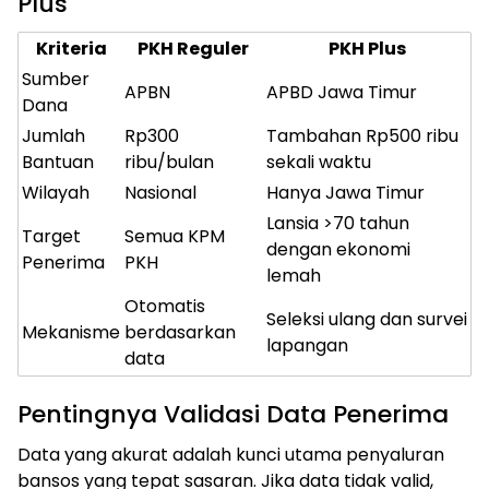
Plus
Kriteria
PKH Reguler
PKH Plus
Sumber
APBN
APBD Jawa Timur
Dana
Jumlah
Rp300
Tambahan Rp500 ribu
Bantuan
ribu/bulan
sekali waktu
Wilayah
Nasional
Hanya Jawa Timur
Lansia >70 tahun
Target
Semua KPM
dengan ekonomi
Penerima
PKH
lemah
Otomatis
Seleksi ulang dan survei
Mekanisme
berdasarkan
lapangan
data
Pentingnya Validasi Data Penerima
Data yang akurat adalah kunci utama penyaluran
bansos yang tepat sasaran. Jika data tidak valid,