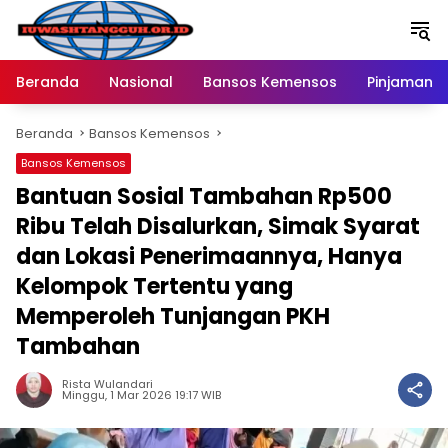
Langsung
ke
konten
Beranda
Nasional
Bansos Kemensos
Pinjaman O
Beranda
Bansos Kemensos
Bansos Kemensos
Bantuan Sosial Tambahan Rp500
Ribu Telah Disalurkan, Simak Syarat
dan Lokasi Penerimaannya, Hanya
Kelompok Tertentu yang
Memperoleh Tunjangan PKH
Tambahan
Rista Wulandari
Minggu, 1 Mar 2026 19:17 WIB