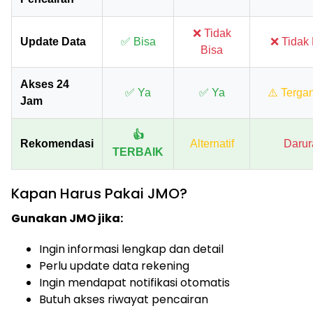
❌ Tidak
Update Data
✅ Bisa
❌ Tidak 
Bisa
Akses 24
✅ Ya
✅ Ya
⚠️ Terga
Jam
👍
Rekomendasi
Alternatif
Darur
TERBAIK
Kapan Harus Pakai JMO?
Gunakan JMO jika:
Ingin informasi lengkap dan detail
Perlu update data rekening
Ingin mendapat notifikasi otomatis
Butuh akses riwayat pencairan