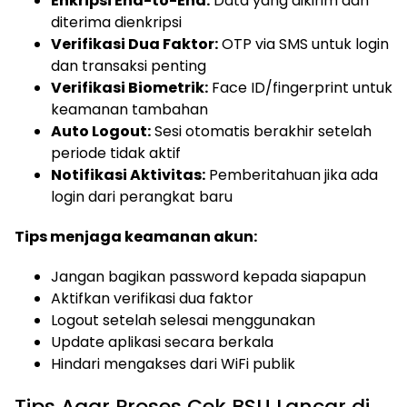
Enkripsi End-to-End:
Data yang dikirim dan
diterima dienkripsi
Verifikasi Dua Faktor:
OTP via SMS untuk login
dan transaksi penting
Verifikasi Biometrik:
Face ID/fingerprint untuk
keamanan tambahan
Auto Logout:
Sesi otomatis berakhir setelah
periode tidak aktif
Notifikasi Aktivitas:
Pemberitahuan jika ada
login dari perangkat baru
Tips menjaga keamanan akun:
Jangan bagikan password kepada siapapun
Aktifkan verifikasi dua faktor
Logout setelah selesai menggunakan
Update aplikasi secara berkala
Hindari mengakses dari WiFi publik
Tips Agar Proses Cek BSU Lancar di