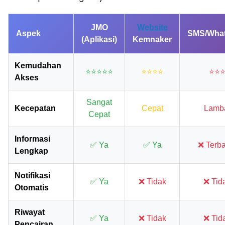
JMO
Website
Aspek
SMS/Wha
(Aplikasi)
Kemnaker
Kemudahan
⭐⭐⭐⭐⭐
⭐⭐⭐⭐
⭐⭐
Akses
Sangat
Kecepatan
Cepat
Lamb
Cepat
Informasi
✅ Ya
✅ Ya
❌ Terba
Lengkap
Notifikasi
✅ Ya
❌ Tidak
❌ Tid
Otomatis
Riwayat
✅ Ya
❌ Tidak
❌ Tid
Pencairan