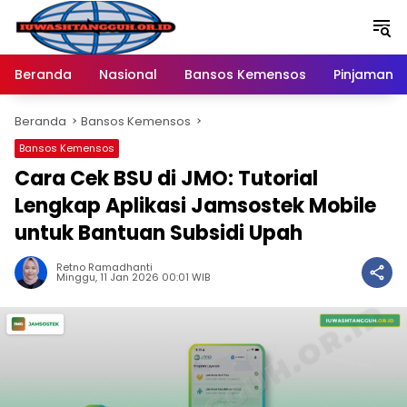
Langsung
ke
konten
Beranda
Nasional
Bansos Kemensos
Pinjaman O
Beranda
Bansos Kemensos
Bansos Kemensos
Cara Cek BSU di JMO: Tutorial
Lengkap Aplikasi Jamsostek Mobile
untuk Bantuan Subsidi Upah
Retno Ramadhanti
Minggu, 11 Jan 2026 00:01 WIB