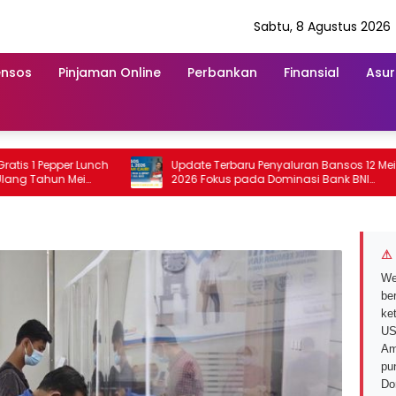
Sabtu, 8 Agustus 2026
ensos
Pinjaman Online
Perbankan
Finansial
Asur
 Pepper Lunch
Update Terbaru Penyaluran Bansos 12 Mei
ahun Mei
2026 Fokus pada Dominasi Bank BNI
serta Struk BRI
⚠ 
We
ber
ke
US
Am
pu
Do