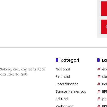
Kategori
La
Selong, Kec. Kby. Baru, Kota
Nasional
ek
ota Jakarta 12110
Finansial
ek
Entertaiment
Ba
Bansos Kemensos
BP
Edukasi
g
Perbankan
PK