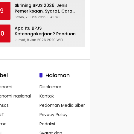
Skrining BPJS 2026: Jenis
9
Pemeriksaan, Syarat, Cara
Daftar & Cek Riwayat
Senin, 29 Des 2025 11:49 WIB
Kesehatan Gratis
Apa Itu BPJS
10
Ketenagakerjaan? Panduan
Lengkap untuk Pekerja dan
Jumat, 9 Jan 2026 20:10 WIB
Pengusaha
bel
Halaman
onomi
Disclaimer
onomi nasional
Kontak
nsos
Pedoman Media Siber
NT
Privacy Policy
ame
Redaksi
H
Syarat dan