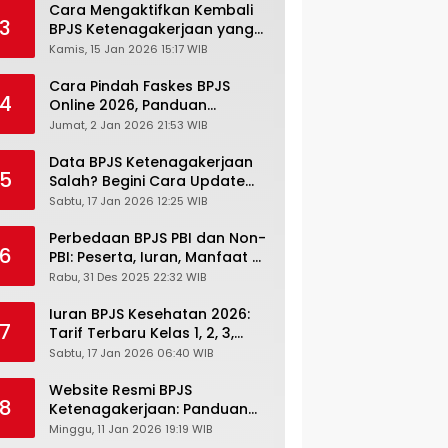
Cara Mengaktifkan Kembali
3
BPJS Ketenagakerjaan yang
Nonaktif, Begini Panduan
Kamis, 15 Jan 2026 15:17 WIB
Lengkapnya
Cara Pindah Faskes BPJS
4
Online 2026, Panduan
Lengkap via Mobile JKN,
Jumat, 2 Jan 2026 21:53 WIB
PANDAWA & Offiline Kantor
Cabang
Data BPJS Ketenagakerjaan
5
Salah? Begini Cara Update
Rekening, Alamat, HP di JMO
Sabtu, 17 Jan 2026 12:25 WIB
Perbedaan BPJS PBI dan Non-
6
PBI: Peserta, Iuran, Manfaat &
Masa Berlaku Terbaru 2026
Rabu, 31 Des 2025 22:32 WIB
Iuran BPJS Kesehatan 2026:
7
Tarif Terbaru Kelas 1, 2, 3,
Cara Bayar, Denda &
Sabtu, 17 Jan 2026 06:40 WIB
Panduan Lengkap Peserta
JKN-KIS
Website Resmi BPJS
8
Ketenagakerjaan: Panduan
Lengkap Akses dan Fitur
Minggu, 11 Jan 2026 19:19 WIB
Online