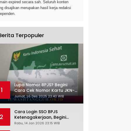
main expired secara sah. Seluruh konten
ng disajikan merupakan hasil kerja redaksi
dependen.
Berita Terpopuler
Lupa Nomor BPJS? Begini
1
Cara Cek Nomor Kartu JKN-
KIS dengan NIK KTP
Jumat, 26 Des 2025 23:40 WIB
Cara Login SSO BPJS
2
Ketenagakerjaan, Begini
Tutorial Lengkap dan
Rabu, 14 Jan 2026 23:15 WIB
Pengertiannya