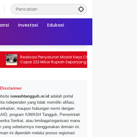
ansi
Investasi
Edukasi
Realisasi Penyaluran Modal Kerja CNAF
Dapatkan Diskon 
Capai 223 Miliar Rupiah Sepanjang Maret
Segar di Promo Hy
2026 Ini
Mei 2026
Disclaimer
bsite
iuwashtangguh.or.id
adalah portal
ita independen yang tidak memiliki afiliasi,
terkaitan, maupun hubungan resmi dengan
AID, program IUWASH Tangguh, Pemerintah
erika Serikat, atau lembaga/organisasi mana
n yang sebelumnya menggunakan domain ini.
main ini diperoleh melalui proses registrasi