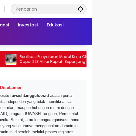
ansi
Investasi
Edukasi
Realisasi Penyaluran Modal Kerja CNAF
Dapatkan Diskon
Capai 223 Miliar Rupiah Sepanjang Maret
Segar di Promo H
2026 Ini
Mei 2026
Disclaimer
bsite
iuwashtangguh.or.id
adalah portal
ita independen yang tidak memiliki afiliasi,
terkaitan, maupun hubungan resmi dengan
AID, program IUWASH Tangguh, Pemerintah
erika Serikat, atau lembaga/organisasi mana
n yang sebelumnya menggunakan domain ini.
main ini diperoleh melalui proses registrasi