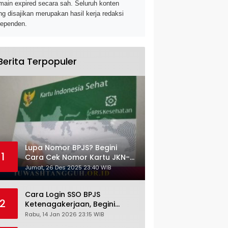
main expired secara sah. Seluruh konten
ng disajikan merupakan hasil kerja redaksi
dependen.
Berita Terpopuler
Lupa Nomor BPJS? Begini
1
Cara Cek Nomor Kartu JKN-
KIS dengan NIK KTP
Jumat, 26 Des 2025 23:40 WIB
Cara Login SSO BPJS
2
Ketenagakerjaan, Begini
Tutorial Lengkap dan
Rabu, 14 Jan 2026 23:15 WIB
Pengertiannya