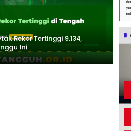
do
ya
in
ak Rekor Tertinggi 9.134,
nggu Ini