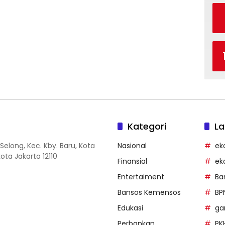
Kategori
La
Selong, Kec. Kby. Baru, Kota
Nasional
ek
ota Jakarta 12110
Finansial
ek
Entertaiment
Ba
Bansos Kemensos
BP
Edukasi
g
Perbankan
PK