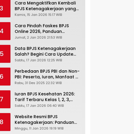
Cara Mengaktifkan Kembali
3
BPJS Ketenagakerjaan yang
Nonaktif, Begini Panduan
Kamis, 15 Jan 2026 15:17 WIB
Lengkapnya
Cara Pindah Faskes BPJS
4
Online 2026, Panduan
Lengkap via Mobile JKN,
Jumat, 2 Jan 2026 21:53 WIB
PANDAWA & Offiline Kantor
Cabang
Data BPJS Ketenagakerjaan
5
Salah? Begini Cara Update
Rekening, Alamat, HP di JMO
Sabtu, 17 Jan 2026 12:25 WIB
Perbedaan BPJS PBI dan Non-
6
PBI: Peserta, Iuran, Manfaat &
Masa Berlaku Terbaru 2026
Rabu, 31 Des 2025 22:32 WIB
Iuran BPJS Kesehatan 2026:
7
Tarif Terbaru Kelas 1, 2, 3,
Cara Bayar, Denda &
Sabtu, 17 Jan 2026 06:40 WIB
Panduan Lengkap Peserta
JKN-KIS
Website Resmi BPJS
8
Ketenagakerjaan: Panduan
Lengkap Akses dan Fitur
Minggu, 11 Jan 2026 19:19 WIB
Online