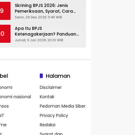
Skrining BPJS 2026: Jenis
9
Pemeriksaan, Syarat, Cara
Daftar & Cek Riwayat
Senin, 29 Des 2025 11:49 WIB
Kesehatan Gratis
Apa Itu BPJS
10
Ketenagakerjaan? Panduan
Lengkap untuk Pekerja dan
Jumat, 9 Jan 2026 20:10 WIB
Pengusaha
bel
Halaman
onomi
Disclaimer
onomi nasional
Kontak
nsos
Pedoman Media Siber
NT
Privacy Policy
ame
Redaksi
H
Syarat dan