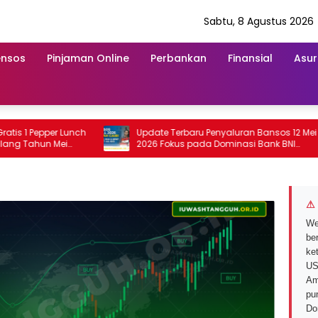
Sabtu, 8 Agustus 2026
ensos
Pinjaman Online
Perbankan
Finansial
Asur
1 Pepper Lunch
Update Terbaru Penyaluran Bansos 12 Mei
Tahun Mei
2026 Fokus pada Dominasi Bank BNI
serta Struk BRI
⚠ 
We
ber
ke
US
Am
pu
Do