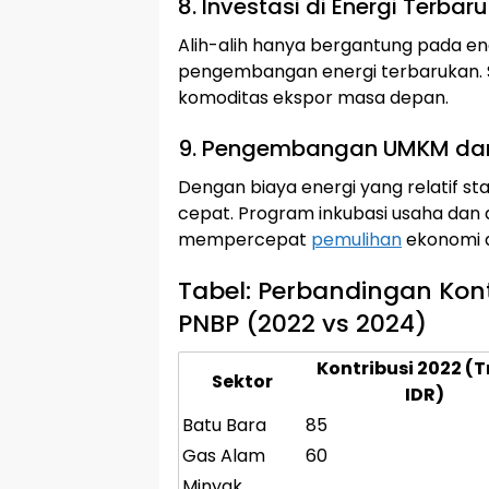
8. Investasi di Energi Terbar
Alih-alih hanya bergantung pada ene
pengembangan energi terbarukan. Se
komoditas ekspor masa depan.
9. Pengembangan UMKM dan 
Dengan biaya energi yang relatif sta
cepat. Program inkubasi usaha dan
mempercepat
pemulihan
ekonomi d
Tabel: Perbandingan Kont
PNBP (2022 vs 2024)
Kontribusi 2022 (Tr
Sektor
IDR)
Batu Bara
85
Gas Alam
60
Minyak