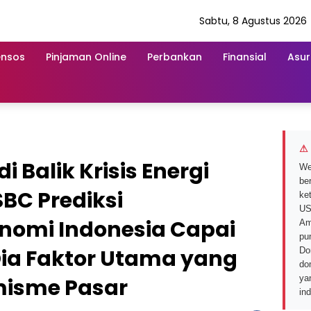
Sabtu, 8 Agustus 2026
ensos
Pinjaman Online
Perbankan
Finansial
Asur
⚠ 
i Balik Krisis Energi
We
ber
BC Prediksi
ke
US
nomi Indonesia Capai
Am
pu
Dia Faktor Utama yang
Do
do
ya
isme Pasar
in