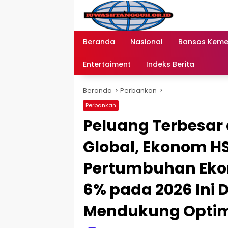
Langsung
ke
konten
Beranda
Nasional
Bansos Kem
Entertaiment
Indeks Berita
Beranda
Perbankan
Perbankan
Peluang Terbesar d
Global, Ekonom HS
Pertumbuhan Eko
6% pada 2026 Ini 
Mendukung Optim