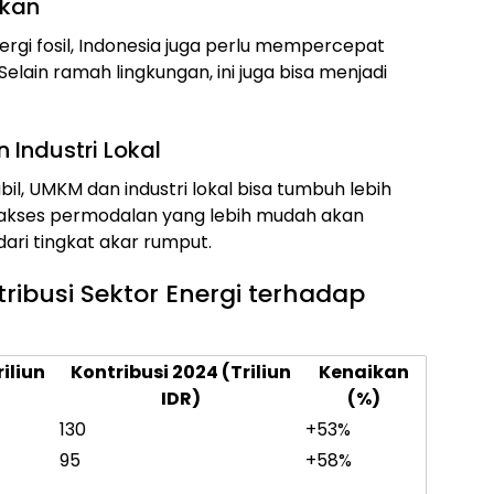
ukan
rgi fosil, Indonesia juga perlu mempercepat
lain ramah lingkungan, ini juga bisa menjadi
Industri Lokal
bil, UMKM dan industri lokal bisa tumbuh lebih
 akses permodalan yang lebih mudah akan
ari tingkat akar rumput.
ribusi Sektor Energi terhadap
iliun
Kontribusi 2024 (Triliun
Kenaikan
IDR)
(%)
130
+53%
95
+58%