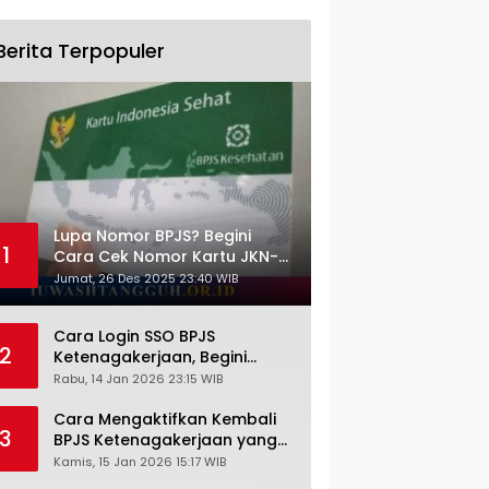
Berita Terpopuler
Lupa Nomor BPJS? Begini
1
Cara Cek Nomor Kartu JKN-
KIS dengan NIK KTP
Jumat, 26 Des 2025 23:40 WIB
Cara Login SSO BPJS
2
Ketenagakerjaan, Begini
Tutorial Lengkap dan
Rabu, 14 Jan 2026 23:15 WIB
Pengertiannya
Cara Mengaktifkan Kembali
3
BPJS Ketenagakerjaan yang
Nonaktif, Begini Panduan
Kamis, 15 Jan 2026 15:17 WIB
Lengkapnya