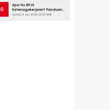
Kesehatan Gratis
Apa Itu BPJS
10
Ketenagakerjaan? Panduan
Lengkap untuk Pekerja dan
Jumat, 9 Jan 2026 20:10 WIB
Pengusaha