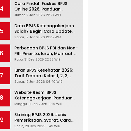
Cara Pindah Faskes BPJS
4
Online 2026, Panduan
Lengkap via Mobile JKN,
Jumat, 2 Jan 2026 21:53 WIB
PANDAWA & Offiline Kantor
Cabang
Data BPJS Ketenagakerjaan
5
Salah? Begini Cara Update
Rekening, Alamat, HP di JMO
Sabtu, 17 Jan 2026 12:25 WIB
Perbedaan BPJS PBI dan Non-
6
PBI: Peserta, Iuran, Manfaat &
Masa Berlaku Terbaru 2026
Rabu, 31 Des 2025 22:32 WIB
Iuran BPJS Kesehatan 2026:
7
Tarif Terbaru Kelas 1, 2, 3,
Cara Bayar, Denda &
Sabtu, 17 Jan 2026 06:40 WIB
Panduan Lengkap Peserta
JKN-KIS
Website Resmi BPJS
8
Ketenagakerjaan: Panduan
Lengkap Akses dan Fitur
Minggu, 11 Jan 2026 19:19 WIB
Online
Skrining BPJS 2026: Jenis
9
Pemeriksaan, Syarat, Cara
Daftar & Cek Riwayat
Senin, 29 Des 2025 11:49 WIB