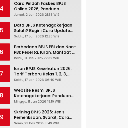
Cara Pindah Faskes BPJS
4
Online 2026, Panduan
Lengkap via Mobile JKN,
Jumat, 2 Jan 2026 21:53 WIB
PANDAWA & Offiline Kantor
Cabang
Data BPJS Ketenagakerjaan
5
Salah? Begini Cara Update
Rekening, Alamat, HP di JMO
Sabtu, 17 Jan 2026 12:25 WIB
Perbedaan BPJS PBI dan Non-
6
PBI: Peserta, Iuran, Manfaat &
Masa Berlaku Terbaru 2026
Rabu, 31 Des 2025 22:32 WIB
Iuran BPJS Kesehatan 2026:
7
Tarif Terbaru Kelas 1, 2, 3,
Cara Bayar, Denda &
Sabtu, 17 Jan 2026 06:40 WIB
Panduan Lengkap Peserta
JKN-KIS
Website Resmi BPJS
8
Ketenagakerjaan: Panduan
Lengkap Akses dan Fitur
Minggu, 11 Jan 2026 19:19 WIB
Online
Skrining BPJS 2026: Jenis
9
Pemeriksaan, Syarat, Cara
Daftar & Cek Riwayat
Senin, 29 Des 2025 11:49 WIB