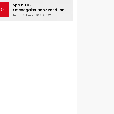
Kesehatan Gratis
Apa Itu BPJS
10
Ketenagakerjaan? Panduan
Lengkap untuk Pekerja dan
Jumat, 9 Jan 2026 20:10 WIB
Pengusaha