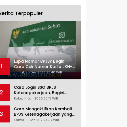
Berita Terpopuler
Lupa Nomor BPJS? Begini
1
Cara Cek Nomor Kartu JKN-
KIS dengan NIK KTP
Jumat, 26 Des 2025 23:40 WIB
Cara Login SSO BPJS
2
Ketenagakerjaan, Begini
Tutorial Lengkap dan
Rabu, 14 Jan 2026 23:15 WIB
Pengertiannya
Cara Mengaktifkan Kembali
3
BPJS Ketenagakerjaan yang
Nonaktif, Begini Panduan
Kamis, 15 Jan 2026 15:17 WIB
Lengkapnya