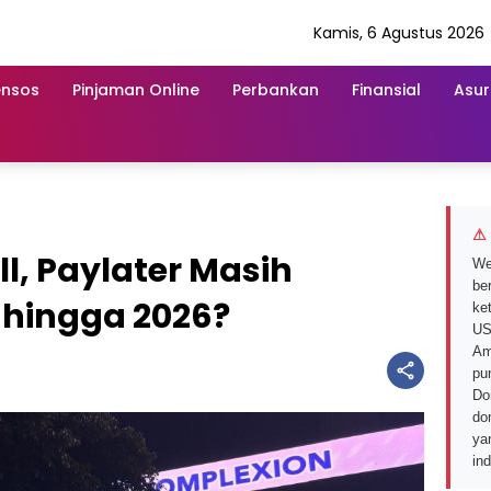
Kamis, 6 Agustus 2026
ensos
Pinjaman Online
Perbankan
Finansial
Asur
⚠ 
ll, Paylater Masih
We
ber
 hingga 2026?
ke
US
Am
pu
Do
do
ya
in