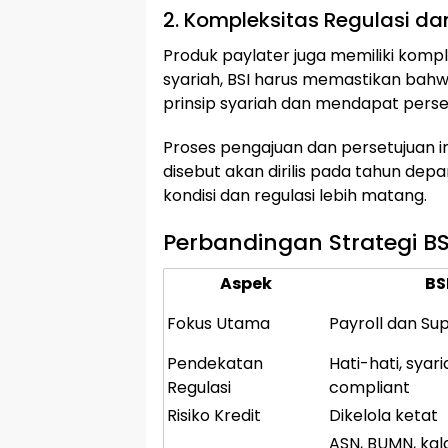
2. Kompleksitas Regulasi 
Produk paylater juga memiliki komple
syariah, BSI harus memastikan bahw
prinsip syariah dan mendapat persetu
Proses pengajuan dan persetujuan 
disebut akan dirilis pada tahun de
kondisi dan regulasi lebih matang.
Perbandingan Strategi B
Aspek
BS
Fokus Utama
Payroll dan Su
Pendekatan
Hati-hati, syar
Regulasi
compliant
Risiko Kredit
Dikelola ketat
ASN, BUMN, ka