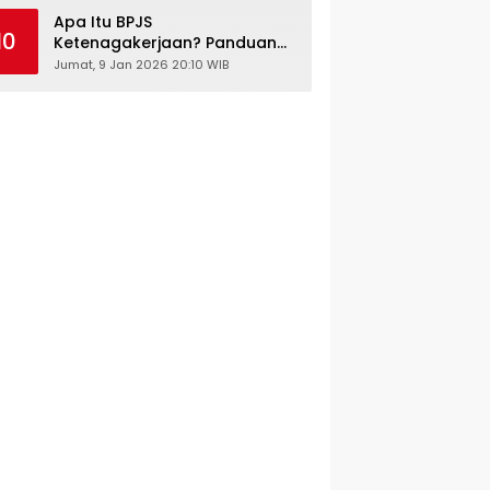
Kesehatan Gratis
Apa Itu BPJS
10
Ketenagakerjaan? Panduan
Lengkap untuk Pekerja dan
Jumat, 9 Jan 2026 20:10 WIB
Pengusaha