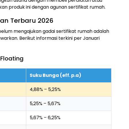
angkan usaha dengan membeli peralatan atau
an produk ini dengan agunan sertifikat rumah.
an Terbaru 2026
elum mengajukan gadai sertifikat rumah adalah
arkan. Berikut informasi terkini per Januari
Floating
Suku Bunga (eff. p.a)
4,88% – 5,25%
5,25% – 5,67%
5,67% – 6,25%