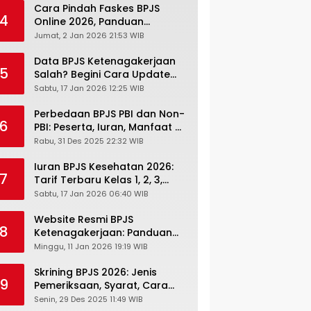
Cara Pindah Faskes BPJS
4
Online 2026, Panduan
Lengkap via Mobile JKN,
Jumat, 2 Jan 2026 21:53 WIB
PANDAWA & Offiline Kantor
Cabang
Data BPJS Ketenagakerjaan
5
Salah? Begini Cara Update
Rekening, Alamat, HP di JMO
Sabtu, 17 Jan 2026 12:25 WIB
Perbedaan BPJS PBI dan Non-
6
PBI: Peserta, Iuran, Manfaat &
Masa Berlaku Terbaru 2026
Rabu, 31 Des 2025 22:32 WIB
Iuran BPJS Kesehatan 2026:
7
Tarif Terbaru Kelas 1, 2, 3,
Cara Bayar, Denda &
Sabtu, 17 Jan 2026 06:40 WIB
Panduan Lengkap Peserta
JKN-KIS
Website Resmi BPJS
8
Ketenagakerjaan: Panduan
Lengkap Akses dan Fitur
Minggu, 11 Jan 2026 19:19 WIB
Online
Skrining BPJS 2026: Jenis
9
Pemeriksaan, Syarat, Cara
Daftar & Cek Riwayat
Senin, 29 Des 2025 11:49 WIB