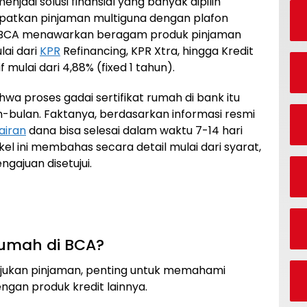
enjadi solusi finansial yang banyak dipilih
patkan pinjaman multiguna dengan plafon
26, BCA menawarkan beragam produk pinjaman
lai dari
KPR
Refinancing, KPR Xtra, hingga Kredit
mulai dari 4,88% (fixed 1 tahun).
a proses gadai sertifikat rumah di bank itu
bulan. Faktanya, berdasarkan informasi resmi
airan
dana bisa selesai dalam waktu 7-14 hari
el ini membahas secara detail mulai dari syarat,
ngajuan disetujui.
 Rumah di BCA?
ukan pinjaman, penting untuk memahami
gan produk kredit lainnya.