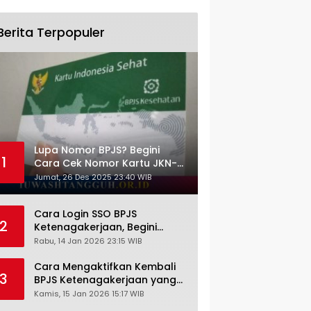
Berita Terpopuler
Lupa Nomor BPJS? Begini
1
Cara Cek Nomor Kartu JKN-
KIS dengan NIK KTP
Jumat, 26 Des 2025 23:40 WIB
Cara Login SSO BPJS
2
Ketenagakerjaan, Begini
Tutorial Lengkap dan
Rabu, 14 Jan 2026 23:15 WIB
Pengertiannya
Cara Mengaktifkan Kembali
3
BPJS Ketenagakerjaan yang
Nonaktif, Begini Panduan
Kamis, 15 Jan 2026 15:17 WIB
Lengkapnya