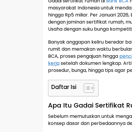
Gadai sertifikat rumah di
Bank BCA
m
masyarakat Indonesia untuk menda
hingga Rp5 miliar. Per Januari 20
dengan jaminan sertifikat rumah, mu
Usaha dengan suku bunga kompetitif 
Banyak anggapan keliru beredar bahw
rumit dan memakan waktu berbulan-
BCA, proses pengajuan hingga
penc
kerja
setelah dokumen lengkap. Artik
prosedur, bunga, hingga tips agar pe
Daftar Isi
Apa Itu Gadai Sertifikat
Sebelum memutuskan untuk mengaj
konsep dasar dan perbedaannya den