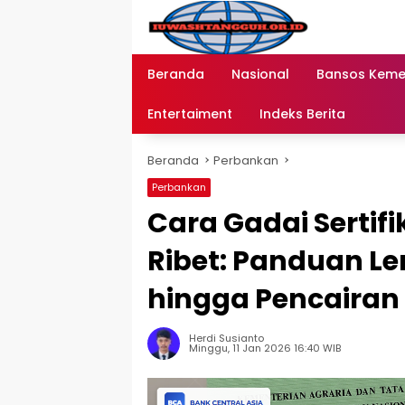
Langsung
ke
konten
Beranda
Nasional
Bansos Kem
Entertaiment
Indeks Berita
Beranda
Perbankan
Perbankan
Cara Gadai Sertif
Ribet: Panduan L
hingga Pencairan
Herdi Susianto
Minggu, 11 Jan 2026 16:40 WIB