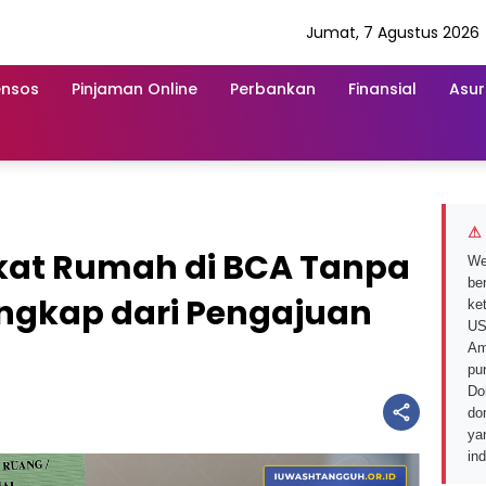
Jumat, 7 Agustus 2026
ensos
Pinjaman Online
Perbankan
Finansial
Asur
⚠ 
ikat Rumah di BCA Tanpa
We
ber
engkap dari Pengajuan
ke
US
Am
pu
Do
do
ya
in