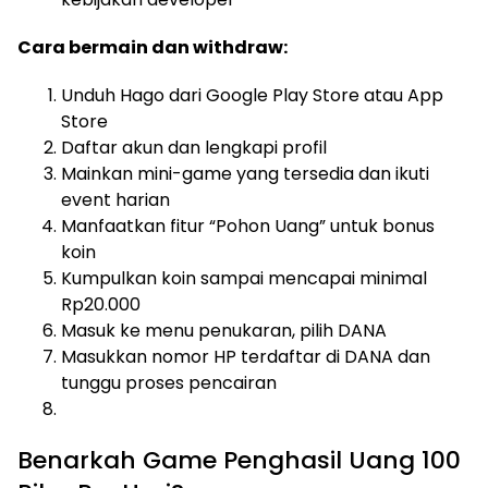
Cara bermain dan withdraw:
Unduh Hago dari Google Play Store atau App
Store
Daftar akun dan lengkapi profil
Mainkan mini-game yang tersedia dan ikuti
event harian
Manfaatkan fitur “Pohon Uang” untuk bonus
koin
Kumpulkan koin sampai mencapai minimal
Rp20.000
Masuk ke menu penukaran, pilih DANA
Masukkan nomor HP terdaftar di DANA dan
tunggu proses pencairan
Benarkah Game Penghasil Uang 100