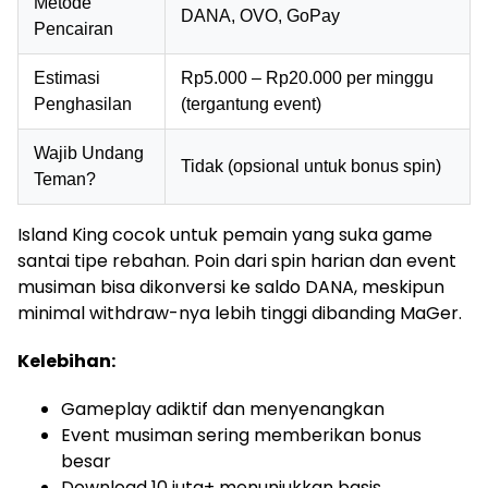
Metode
DANA, OVO, GoPay
Pencairan
Estimasi
Rp5.000 – Rp20.000 per minggu
Penghasilan
(tergantung event)
Wajib Undang
Tidak (opsional untuk bonus spin)
Teman?
Island King cocok untuk pemain yang suka game
santai tipe rebahan. Poin dari spin harian dan event
musiman bisa dikonversi ke saldo DANA, meskipun
minimal withdraw-nya lebih tinggi dibanding MaGer.
Kelebihan:
Gameplay adiktif dan menyenangkan
Event musiman sering memberikan bonus
besar
Download 10 juta+ menunjukkan basis