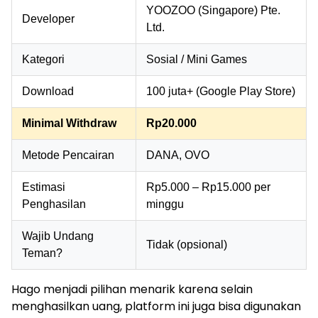
YOOZOO (Singapore) Pte.
Developer
Ltd.
Kategori
Sosial / Mini Games
Download
100 juta+ (Google Play Store)
Minimal Withdraw
Rp20.000
Metode Pencairan
DANA, OVO
Estimasi
Rp5.000 – Rp15.000 per
Penghasilan
minggu
Wajib Undang
Tidak (opsional)
Teman?
Hago menjadi pilihan menarik karena selain
menghasilkan uang, platform ini juga bisa digunakan