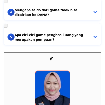
berubah sesuai kebijakan developer.
menghasilkan pendapatan dari sistem iklan atau
sponsor, maka itu bukan judi. Namun, jika ada unsur
Mengapa saldo dari game tidak bisa
4
dicairkan ke DANA?
taruhan uang asli atau kewajiban deposit untuk
bermain, maka itu termasuk judi online yang ilegal di
Beberapa penyebab umum antara lain belum
Indonesia.
mencapai minimal withdraw, akun DANA belum
terverifikasi atau upgrade ke Premium, nomor HP yang
Apa ciri-ciri game penghasil uang yang
5
merupakan penipuan?
terdaftar di game berbeda dengan akun DANA,
terdeteksi kecurangan (VPN atau auto-clicker aktif),
Waspadai game yang mewajibkan deposit uang di
atau stok voucher di aplikasi sedang habis. Hubungi
awal, menjanjikan penghasilan ratusan ribu per hari
customer service game terkait jika masalah berlanjut.
tanpa usaha, memiliki minimal withdraw sangat tinggi
(Rp500.000 ke atas), tidak tersedia di Play Store atau
App Store, serta meminta akses data sensitif seperti
kontak, SMS, atau PIN dompet digital.