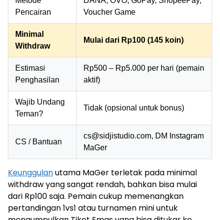
Metode
DANA, OVO, GoPay, ShopeePay,
Pencairan
Voucher Game
Minimal
Mulai dari Rp100 (145 koin)
Withdraw
Estimasi
Rp500 – Rp5.000 per hari (pemain
Penghasilan
aktif)
Wajib Undang
Tidak (opsional untuk bonus)
Teman?
cs@sidjistudio.com
, DM Instagram
CS / Bantuan
MaGer
Keunggulan
utama MaGer terletak pada minimal
withdraw yang sangat rendah, bahkan bisa mulai
dari Rp100 saja. Pemain cukup memenangkan
pertandingan 1vs1 atau turnamen mini untuk
mengumpulkan Tiket Emas yang bisa ditukar ke