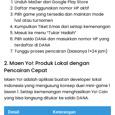
Unduh MaGer dari Google Play Store
Daftar menggunakan nomor HP aktif
Pilih game yang tersedia dan mainkan mode
1vs1 atau turnamen
Kumpulkan Tiket Emas dari setiap kemenangan
Masuk ke menu “Tukar Hadiah”
Pilih saldo DANA dan masukkan nomor HP yang
terdaftar di DANA
Tunggu proses pencairan (biasanya 1×24 jam)
2. Maen Yo!: Produk Lokal dengan
Pencairan Cepat
Maen Yo! adalah aplikasi buatan developer lokal
Indonesia yang mengusung konsep duel mini-game 1
lawan 1. Setiap kemenangan menghasilkan Yo! Coin
yang bisa langsung ditukar ke saldo DANA.
Detail
Keterangan