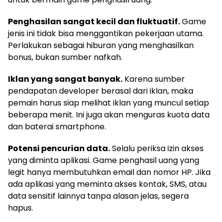
Penghasilan sangat kecil dan fluktuatif.
Game
jenis ini tidak bisa menggantikan pekerjaan utama.
Perlakukan sebagai hiburan yang menghasilkan
bonus, bukan sumber nafkah.
Iklan yang sangat banyak.
Karena sumber
pendapatan developer berasal dari iklan, maka
pemain harus siap melihat iklan yang muncul setiap
beberapa menit. Ini juga akan menguras kuota data
dan baterai smartphone.
Potensi pencurian data.
Selalu periksa izin akses
yang diminta aplikasi. Game penghasil uang yang
legit hanya membutuhkan email dan nomor HP. Jika
ada aplikasi yang meminta akses kontak, SMS, atau
data sensitif lainnya tanpa alasan jelas, segera
hapus.