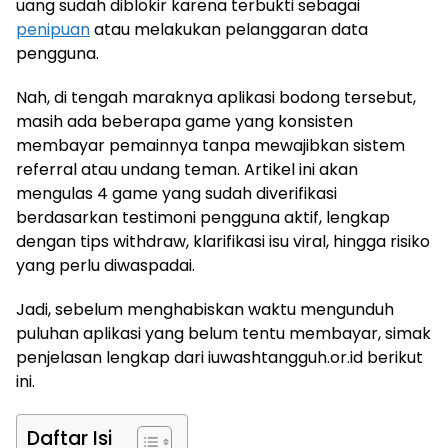
uang sudah diblokir karena terbukti sebagai
penipuan
atau melakukan pelanggaran data
pengguna.
Nah, di tengah maraknya aplikasi bodong tersebut,
masih ada beberapa game yang konsisten
membayar pemainnya tanpa mewajibkan sistem
referral atau undang teman. Artikel ini akan
mengulas 4 game yang sudah diverifikasi
berdasarkan testimoni pengguna aktif, lengkap
dengan tips withdraw, klarifikasi isu viral, hingga risiko
yang perlu diwaspadai.
Jadi, sebelum menghabiskan waktu mengunduh
puluhan aplikasi yang belum tentu membayar, simak
penjelasan lengkap dari iuwashtangguh.or.id berikut
ini.
Daftar Isi