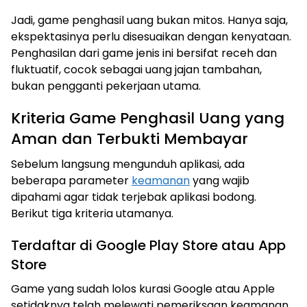
Jadi, game penghasil uang bukan mitos. Hanya saja,
ekspektasinya perlu disesuaikan dengan kenyataan.
Penghasilan dari game jenis ini bersifat receh dan
fluktuatif, cocok sebagai uang jajan tambahan,
bukan pengganti pekerjaan utama.
Kriteria Game Penghasil Uang yang
Aman dan Terbukti Membayar
Sebelum langsung mengunduh aplikasi, ada
beberapa parameter
keamanan
yang wajib
dipahami agar tidak terjebak aplikasi bodong.
Berikut tiga kriteria utamanya.
Terdaftar di Google Play Store atau App
Store
Game yang sudah lolos kurasi Google atau Apple
setidaknya telah melewati pemeriksaan keamanan