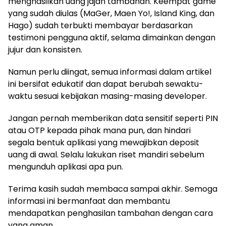
menghasilkan uang jajan tambahan. Keempat game
yang sudah diulas (MaGer, Maen Yo!, Island King, dan
Hago) sudah terbukti membayar berdasarkan
testimoni pengguna aktif, selama dimainkan dengan
jujur dan konsisten.
Namun perlu diingat, semua informasi dalam artikel
ini bersifat edukatif dan dapat berubah sewaktu-
waktu sesuai kebijakan masing-masing developer.
Jangan pernah memberikan data sensitif seperti PIN
atau OTP kepada pihak mana pun, dan hindari
segala bentuk aplikasi yang mewajibkan deposit
uang di awal. Selalu lakukan riset mandiri sebelum
mengunduh aplikasi apa pun.
Terima kasih sudah membaca sampai akhir. Semoga
informasi ini bermanfaat dan membantu
mendapatkan penghasilan tambahan dengan cara
yang aman.