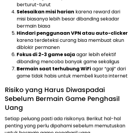
berturut-turut
Selesaikan misi harian
karena reward dari
misi biasanya lebih besar dibanding sekadar
bermain biasa
Hindari penggunaan VPN atau auto-clicker
karena terdeteksi curang bisa membuat akun
diblokir permanen
Fokus di 2-3 game saja
agar lebih efektif
dibanding mencoba banyak game sekaligus
Bermain saat terhubung WiFi
agar “gaji” dari
game tidak habis untuk membeli kuota internet
Risiko yang Harus Diwaspadai
Sebelum Bermain Game Penghasil
Uang
Setiap peluang pasti ada risikonya. Berikut hal-hal
penting yang perlu dipahami sebelum memutuskan
untuk bermain game penghasil uang.