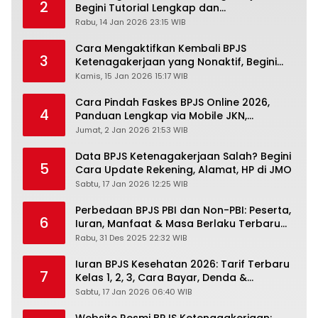
2
Begini Tutorial Lengkap dan
Pengertiannya
Rabu, 14 Jan 2026 23:15 WIB
Cara Mengaktifkan Kembali BPJS
3
Ketenagakerjaan yang Nonaktif, Begini
Panduan Lengkapnya
Kamis, 15 Jan 2026 15:17 WIB
Cara Pindah Faskes BPJS Online 2026,
4
Panduan Lengkap via Mobile JKN,
PANDAWA & Offiline Kantor Cabang
Jumat, 2 Jan 2026 21:53 WIB
Data BPJS Ketenagakerjaan Salah? Begini
5
Cara Update Rekening, Alamat, HP di JMO
Sabtu, 17 Jan 2026 12:25 WIB
Perbedaan BPJS PBI dan Non-PBI: Peserta,
6
Iuran, Manfaat & Masa Berlaku Terbaru
2026
Rabu, 31 Des 2025 22:32 WIB
Iuran BPJS Kesehatan 2026: Tarif Terbaru
7
Kelas 1, 2, 3, Cara Bayar, Denda &
Panduan Lengkap Peserta JKN-KIS
Sabtu, 17 Jan 2026 06:40 WIB