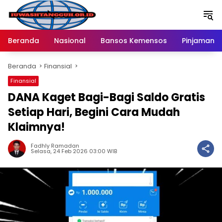
Langsung
ke
konten
Beranda
Nasional
Bansos Kemensos
Pinjaman O
Beranda
Finansial
Finansial
DANA Kaget Bagi-Bagi Saldo Gratis
Setiap Hari, Begini Cara Mudah
Klaimnya!
Fadhly Ramadan
Selasa, 24 Feb 2026 03:00 WIB