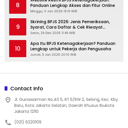
Website Resmi BPJS Ketenagakerjaan:
8
Panduan Lengkap Akses dan Fitur Online
Minggu, 11 Jan 2026 19:19 WIB
Skrining BPJS 2026: Jenis Pemeriksaan,
9
Syarat, Cara Daftar & Cek Riwayat
Kesehatan Gratis
Senin, 29 Des 2025 11:49 WIB
Apa Itu BPJS Ketenagakerjaan? Panduan
10
Lengkap untuk Pekerja dan Pengusaha
Jumat, 9 Jan 2026 20:10 WIB
Contact Info
Jl. Gunawarman No.40 5, RT.5/RW.2, Selong, Kec. Kby.
Baru, Kota Jakarta Selatan, Daerah Khusus Ibukota
Jakarta 12110
(021) 6220109