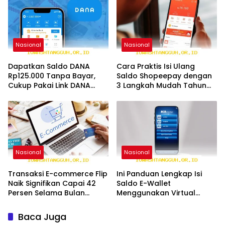
Nasional
Nasional
Dapatkan Saldo DANA
Cara Praktis Isi Ulang
Rp125.000 Tanpa Bayar,
Saldo Shopeepay dengan
Cukup Pakai Link DANA
3 Langkah Mudah Tahun
Kaget 2026 Ini Cara
2026
Mudahnya
Nasional
Nasional
Transaksi E-commerce Flip
Ini Panduan Lengkap Isi
Naik Signifikan Capai 42
Saldo E-Wallet
Persen Selama Bulan
Menggunakan Virtual
Ramadan Ini
Account BCA Beserta
Kode-Kodenya
Baca Juga