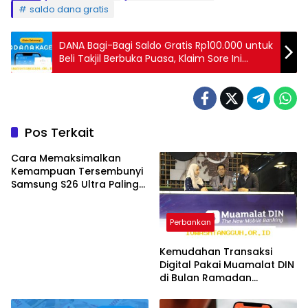
saldo dana gratis
DANA Bagi-Bagi Saldo Gratis Rp100.000 untuk
Beli Takjil Berbuka Puasa, Klaim Sore Ini
Sebelum Habis!
Pos Terkait
Cara Memaksimalkan
Kemampuan Tersembunyi
Samsung S26 Ultra Paling
Canggih Tahun 2026
Perbankan
Kemudahan Transaksi
Digital Pakai Muamalat DIN
di Bulan Ramadan
Sepanjang Tahun 2026