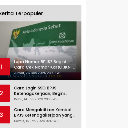
Berita Terpopuler
Lupa Nomor BPJS? Begini
1
Cara Cek Nomor Kartu JKN-
KIS dengan NIK KTP
Jumat, 26 Des 2025 23:40 WIB
Cara Login SSO BPJS
2
Ketenagakerjaan, Begini
Tutorial Lengkap dan
Rabu, 14 Jan 2026 23:15 WIB
Pengertiannya
Cara Mengaktifkan Kembali
3
BPJS Ketenagakerjaan yang
Nonaktif, Begini Panduan
Kamis, 15 Jan 2026 15:17 WIB
Lengkapnya