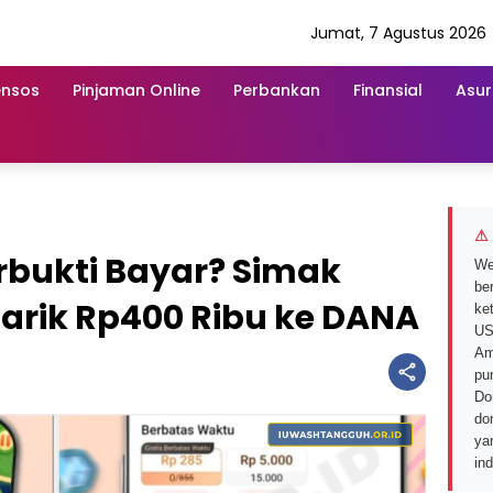
Jumat, 7 Agustus 2026
ensos
Pinjaman Online
Perbankan
Finansial
Asur
⚠ 
rbukti Bayar? Simak
We
ber
arik Rp400 Ribu ke DANA
ke
US
Am
pu
Do
do
ya
in