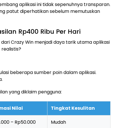
embang aplikasi ini tidak sepenuhnya transparan.
 yang patut diperhatikan sebelum memutuskan
lan Rp400 Ribu Per Hari
 dari Crazy Win menjadi daya tarik utama aplikasi
realistis?
mulasi beberapa sumber poin dalam aplikasi.
a.
lan yang diklaim pengguna:
masi Nilai
Tingkat Kesulitan
.000 – Rp50.000
Mudah