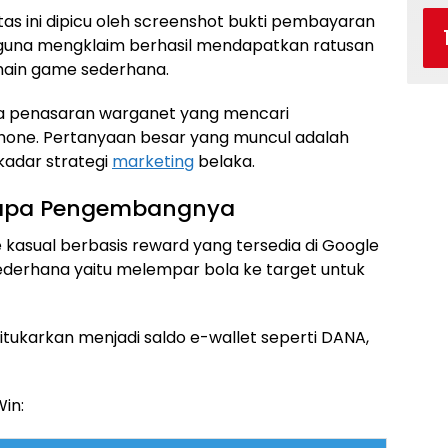
tas ini dipicu oleh screenshot bukti pembayaran
gguna mengklaim berhasil mendapatkan ratusan
rmain game sederhana.
a penasaran warganet yang mencari
hone. Pertanyaan besar yang muncul adalah
kadar strategi
marketing
belaka.
Siapa Pengembangnya
kasual berbasis reward yang tersedia di Google
ederhana yaitu melempar bola ke target untuk
itukarkan menjadi saldo e-wallet seperti DANA,
Win: