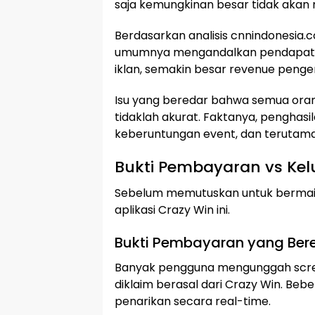
saja kemungkinan besar tidak akan
Berdasarkan analisis cnnindonesia.co
umumnya mengandalkan pendapata
iklan, semakin besar revenue peng
Isu yang beredar bahwa semua oran
tidaklah akurat. Faktanya, penghasi
keberuntungan event, dan terutama j
Bukti Pembayaran vs Ke
Sebelum memutuskan untuk bermain, 
aplikasi Crazy Win ini.
Bukti Pembayaran yang Ber
Banyak pengguna mengunggah scree
diklaim berasal dari Crazy Win. Be
penarikan secara real-time.