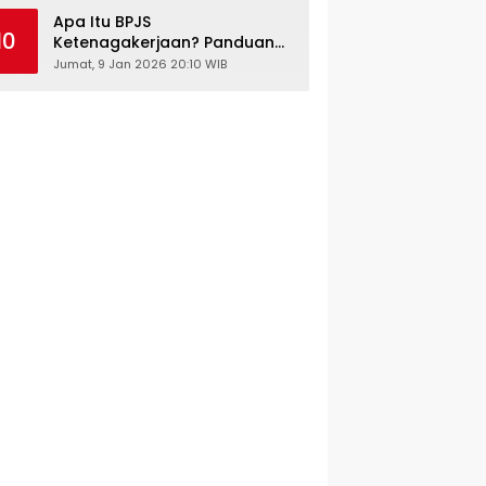
Kesehatan Gratis
Apa Itu BPJS
10
Ketenagakerjaan? Panduan
Lengkap untuk Pekerja dan
Jumat, 9 Jan 2026 20:10 WIB
Pengusaha