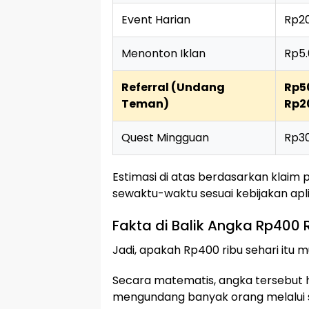
Event Harian
Rp20
Menonton Iklan
Rp5.
Referral (Undang
Rp5
Teman)
Rp2
Quest Mingguan
Rp30
Estimasi di atas berdasarkan klaim
sewaktu-waktu sesuai kebijakan apli
Fakta di Balik Angka Rp400 
Jadi, apakah Rp400 ribu sehari itu 
Secara matematis, angka tersebut ha
mengundang banyak orang melalui s