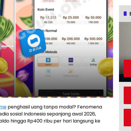
me
penghasil uang tanpa modal? Fenomena
media sosial Indonesia sepanjang awal 2026,
do hingga Rp400 ribu per hari langsung ke